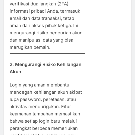
verifikasi dua langkah (2FA),
informasi pribadi Anda, termasuk
email dan data transaksi, tetap
aman dari akses pihak ketiga. Ini
mengurangi risiko pencurian akun
dan manipulasi data yang bisa
merugikan pemain.
2. Mengurangi Risiko Kehilangan
Akun
Login yang aman membantu
mencegah kehilangan akun akibat
lupa password, peretasan, atau
aktivitas mencurigakan. Fitur
keamanan tambahan memastikan
bahwa setiap login baru melalui
perangkat berbeda memerlukan