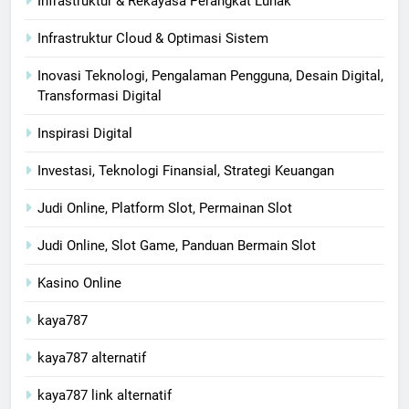
Infrastruktur & Rekayasa Perangkat Lunak
Infrastruktur Cloud & Optimasi Sistem
Inovasi Teknologi, Pengalaman Pengguna, Desain Digital,
Transformasi Digital
Inspirasi Digital
Investasi, Teknologi Finansial, Strategi Keuangan
Judi Online, Platform Slot, Permainan Slot
Judi Online, Slot Game, Panduan Bermain Slot
Kasino Online
kaya787
kaya787 alternatif
kaya787 link alternatif