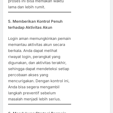
proses ini bisa memakan waktu
lama dan lebih rumit.
5. Memberikan Kontrol Penuh
terhadap Aktivitas Akun
Login aman memungkinkan pemain
memantau aktivitas akun secara
berkala. Anda dapat melihat
riwayat login, perangkat yang
digunakan, dan aktivitas terakhir,
sehingga dapat mendeteksi setiap
percobaan akses yang
mencurigakan. Dengan kontrol ini,
Anda bisa segera mengambil
langkah preventif sebelum
masalah menjadi lebih serius.