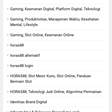
Gaming, Keamanan Digital, Platform Digital, Teknologi
Gaming, Produktivitas, Manajemen Waktu, Kesehatan
Mental, Lifestyle
Gaming, Slot Online, Keamanan Online
horas88
horas88 alternatif
horas88 login
HORAS88, Slot Mesir Kuno, Slot Online, Panduan
Bermain Slot
HORAS88, Teknologi Judi Online, Algoritma Permainan
Identitas Brand Digital