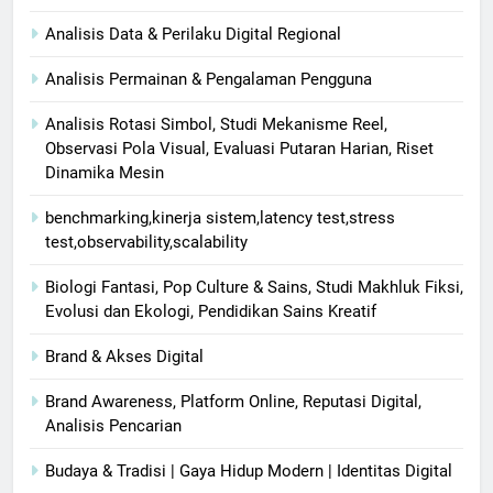
Analisis Data & Perilaku Digital Regional
Analisis Permainan & Pengalaman Pengguna
Analisis Rotasi Simbol, Studi Mekanisme Reel,
Observasi Pola Visual, Evaluasi Putaran Harian, Riset
Dinamika Mesin
benchmarking,kinerja sistem,latency test,stress
test,observability,scalability
Biologi Fantasi, Pop Culture & Sains, Studi Makhluk Fiksi,
Evolusi dan Ekologi, Pendidikan Sains Kreatif
Brand & Akses Digital
Brand Awareness, Platform Online, Reputasi Digital,
Analisis Pencarian
Budaya & Tradisi | Gaya Hidup Modern | Identitas Digital