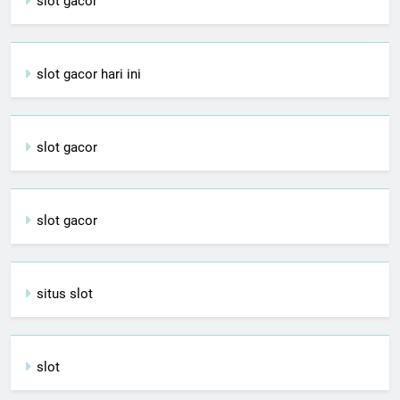
slot gacor
slot gacor hari ini
slot gacor
slot gacor
situs slot
slot