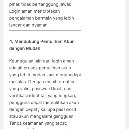
pihak tidak bertanggung jawab.
Login aman menciptakan
pengalaman bermain yang lebih
lancar dan nyaman.
4. Mendukung Pemulihan Akun
dengan Mudah
Keunggulan lain dari login aman
adalah proses pemulihan akun
yang lebih mudah saat menghadapi
masalah. Dengan email terdaftar
yang valid, password kuat, dan
verifikasi identitas yang lengkap,
pengguna dapat memulihkan akun
dengan cepat jika lupa password
atau akun mengalami gangguan.
Tanpa keamanan yang tepat,