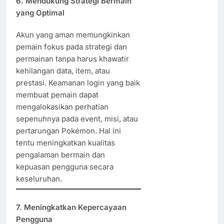
6. Mendukung Strategi Bermain
yang Optimal
Akun yang aman memungkinkan
pemain fokus pada strategi dan
permainan tanpa harus khawatir
kehilangan data, item, atau
prestasi. Keamanan login yang baik
membuat pemain dapat
mengalokasikan perhatian
sepenuhnya pada event, misi, atau
pertarungan Pokémon. Hal ini
tentu meningkatkan kualitas
pengalaman bermain dan
kepuasan pengguna secara
keseluruhan.
7. Meningkatkan Kepercayaan
Pengguna