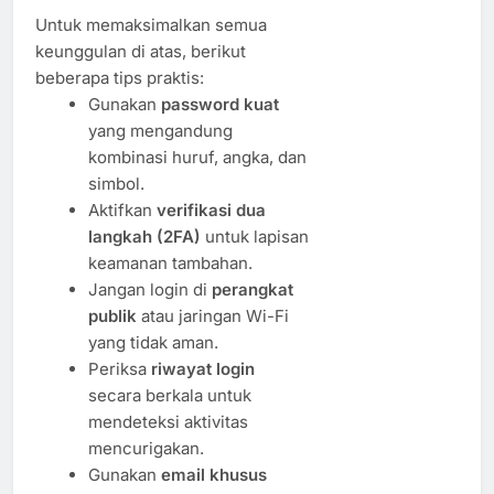
Untuk memaksimalkan semua
keunggulan di atas, berikut
beberapa tips praktis:
Gunakan
password kuat
yang mengandung
kombinasi huruf, angka, dan
simbol.
Aktifkan
verifikasi dua
langkah (2FA)
untuk lapisan
keamanan tambahan.
Jangan login di
perangkat
publik
atau jaringan Wi-Fi
yang tidak aman.
Periksa
riwayat login
secara berkala untuk
mendeteksi aktivitas
mencurigakan.
Gunakan
email khusus