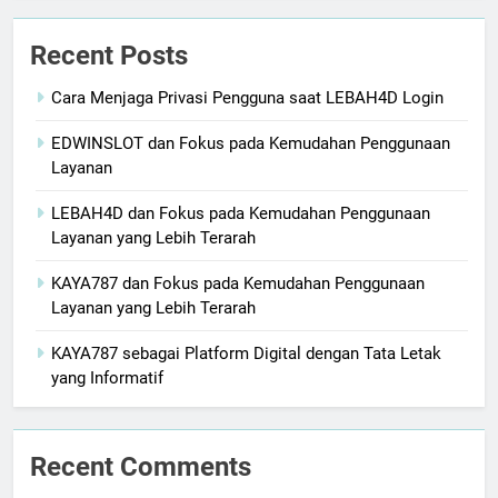
Recent Posts
Cara Menjaga Privasi Pengguna saat LEBAH4D Login
EDWINSLOT dan Fokus pada Kemudahan Penggunaan
Layanan
LEBAH4D dan Fokus pada Kemudahan Penggunaan
Layanan yang Lebih Terarah
KAYA787 dan Fokus pada Kemudahan Penggunaan
Layanan yang Lebih Terarah
KAYA787 sebagai Platform Digital dengan Tata Letak
yang Informatif
Recent Comments