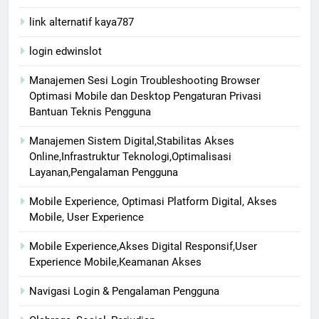
link alternatif kaya787
login edwinslot
Manajemen Sesi Login Troubleshooting Browser
Optimasi Mobile dan Desktop Pengaturan Privasi
Bantuan Teknis Pengguna
Manajemen Sistem Digital,Stabilitas Akses
Online,Infrastruktur Teknologi,Optimalisasi
Layanan,Pengalaman Pengguna
Mobile Experience, Optimasi Platform Digital, Akses
Mobile, User Experience
Mobile Experience,Akses Digital Responsif,User
Experience Mobile,Keamanan Akses
Navigasi Login & Pengalaman Pengguna