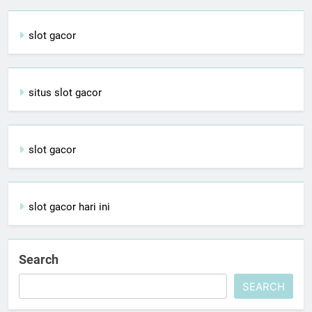
slot gacor
situs slot gacor
slot gacor
slot gacor hari ini
Search
SEARCH