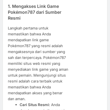
1. Mengakses Link Game
Pokémon787 dari Sumber
Resmi
Langkah pertama untuk
memastikan bahwa Anda
mendapatkan link game
Pokémon787 yang resmi adalah
mengaksesnya dari sumber yang
sah dan terpercaya. Pokémon787
memiliki situs web resmi yang
menyediakan link game yang aman
untuk pemain. Mengunjungi situs
resmi adalah cara terbaik untuk
memastikan bahwa Anda
mendapatkan akses yang benar
dan aman.
Cari Situs Resmi:
Anda