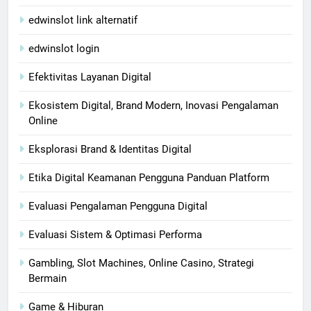
edwinslot link alternatif
edwinslot login
Efektivitas Layanan Digital
Ekosistem Digital, Brand Modern, Inovasi Pengalaman
Online
Eksplorasi Brand & Identitas Digital
Etika Digital Keamanan Pengguna Panduan Platform
Evaluasi Pengalaman Pengguna Digital
Evaluasi Sistem & Optimasi Performa
Gambling, Slot Machines, Online Casino, Strategi
Bermain
Game & Hiburan