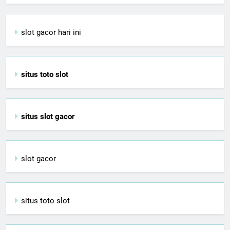
slot gacor hari ini
situs toto slot
situs slot gacor
slot gacor
situs toto slot