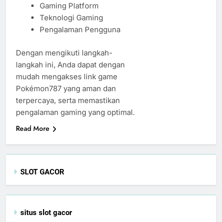
Gaming Platform
Teknologi Gaming
Pengalaman Pengguna
Dengan mengikuti langkah-
langkah ini, Anda dapat dengan
mudah mengakses link game
Pokémon787 yang aman dan
terpercaya, serta memastikan
pengalaman gaming yang optimal.
Read More
SLOT GACOR
situs slot gacor