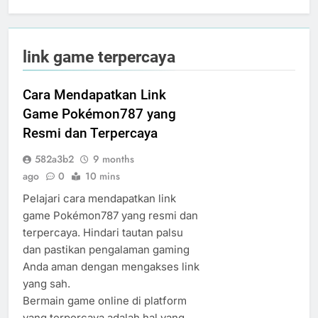
link game terpercaya
Cara Mendapatkan Link
Game Pokémon787 yang
Resmi dan Terpercaya
582a3b2
9 months
ago
0
10 mins
Pelajari cara mendapatkan link
game Pokémon787 yang resmi dan
terpercaya. Hindari tautan palsu
dan pastikan pengalaman gaming
Anda aman dengan mengakses link
yang sah.
Bermain game online di platform
yang terpercaya adalah hal yang