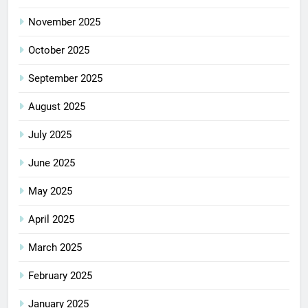
November 2025
October 2025
September 2025
August 2025
July 2025
June 2025
May 2025
April 2025
March 2025
February 2025
January 2025