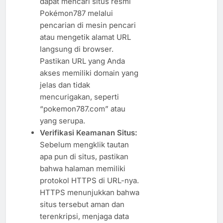
dapat mencari situs resmi
Pokémon787 melalui
pencarian di mesin pencari
atau mengetik alamat URL
langsung di browser.
Pastikan URL yang Anda
akses memiliki domain yang
jelas dan tidak
mencurigakan, seperti
“pokemon787.com” atau
yang serupa.
Verifikasi Keamanan Situs:
Sebelum mengklik tautan
apa pun di situs, pastikan
bahwa halaman memiliki
protokol HTTPS di URL-nya.
HTTPS menunjukkan bahwa
situs tersebut aman dan
terenkripsi, menjaga data