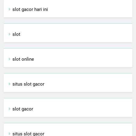
slot gacor hari ini
slot
slot online
situs slot gacor
slot gacor
situs slot gacor