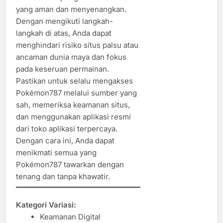
yang aman dan menyenangkan.
Dengan mengikuti langkah-
langkah di atas, Anda dapat
menghindari risiko situs palsu atau
ancaman dunia maya dan fokus
pada keseruan permainan.
Pastikan untuk selalu mengakses
Pokémon787 melalui sumber yang
sah, memeriksa keamanan situs,
dan menggunakan aplikasi resmi
dari toko aplikasi terpercaya.
Dengan cara ini, Anda dapat
menikmati semua yang
Pokémon787 tawarkan dengan
tenang dan tanpa khawatir.
Kategori Variasi:
Keamanan Digital