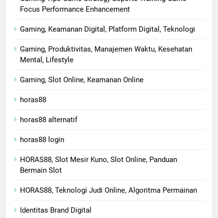
Focus Performance Enhancement
Gaming, Keamanan Digital, Platform Digital, Teknologi
Gaming, Produktivitas, Manajemen Waktu, Kesehatan
Mental, Lifestyle
Gaming, Slot Online, Keamanan Online
horas88
horas88 alternatif
horas88 login
HORAS88, Slot Mesir Kuno, Slot Online, Panduan
Bermain Slot
HORAS88, Teknologi Judi Online, Algoritma Permainan
Identitas Brand Digital