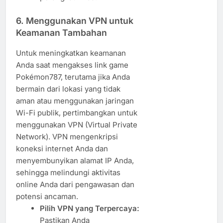
6. Menggunakan VPN untuk
Keamanan Tambahan
Untuk meningkatkan keamanan
Anda saat mengakses link game
Pokémon787, terutama jika Anda
bermain dari lokasi yang tidak
aman atau menggunakan jaringan
Wi-Fi publik, pertimbangkan untuk
menggunakan VPN (Virtual Private
Network). VPN mengenkripsi
koneksi internet Anda dan
menyembunyikan alamat IP Anda,
sehingga melindungi aktivitas
online Anda dari pengawasan dan
potensi ancaman.
Pilih VPN yang Terpercaya:
Pastikan Anda