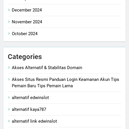
December 2024
November 2024
October 2024
Categories
Akses Alternatif & Stabilitas Domain
Akses Situs Resmi Panduan Login Keamanan Akun Tips
Pemain Baru Tips Pemain Lama
alternatif edwinslot
alternatif kaya787
alternatif link edwinslot