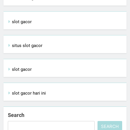
slot gacor
situs slot gacor
slot gacor
slot gacor hari ini
Search
SEARCH