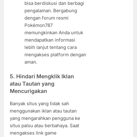
bisa berdiskusi dan berbagi
pengalaman. Bergabung
dengan forum resmi
Pokémon787
memungkinkan Anda untuk
mendapatkan informasi
lebih lanjut tentang cara
mengakses platform dengan
aman.
5. Hindari Mengklik Iklan
atau Tautan yang
Mencurigakan
Banyak situs yang tidak sah
menggunakan iklan atau tautan
yang mengarahkan pengguna ke
situs palsu atau berbahaya. Saat
mengakses link game