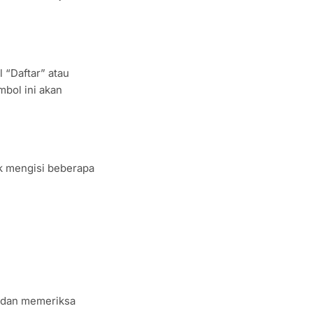
 “Daftar” atau
mbol ini akan
k mengisi beberapa
 dan memeriksa