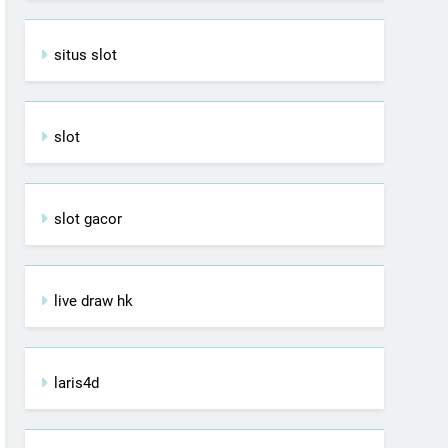
situs slot
slot
slot gacor
live draw hk
laris4d