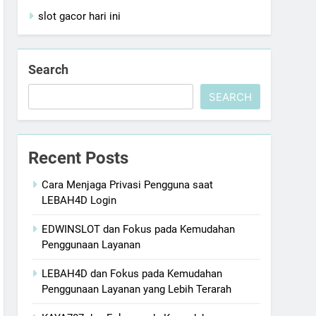
slot gacor hari ini
Search
SEARCH
Recent Posts
Cara Menjaga Privasi Pengguna saat
LEBAH4D Login
EDWINSLOT dan Fokus pada Kemudahan
Penggunaan Layanan
LEBAH4D dan Fokus pada Kemudahan
Penggunaan Layanan yang Lebih Terarah