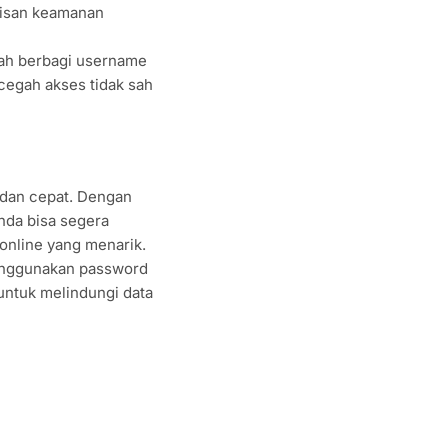
pisan keamanan
ah berbagi username
cegah akses tidak sah
 dan cepat. Dengan
nda bisa segera
online yang menarik.
enggunakan password
 untuk melindungi data