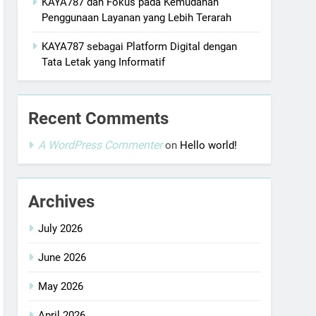
KAYA787 dan Fokus pada Kemudahan
Penggunaan Layanan yang Lebih Terarah
KAYA787 sebagai Platform Digital dengan
Tata Letak yang Informatif
Recent Comments
A WordPress Commenter
on
Hello world!
Archives
July 2026
June 2026
May 2026
April 2026