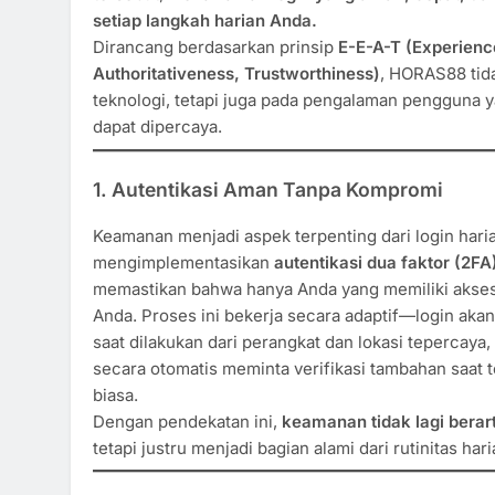
setiap langkah harian Anda.
Dirancang berdasarkan prinsip
E-E-A-T (Experience
Authoritativeness, Trustworthiness)
, HORAS88 tid
teknologi, tetapi juga pada pengalaman pengguna 
dapat dipercaya.
1. Autentikasi Aman Tanpa Kompromi
Keamanan menjadi aspek terpenting dari login har
mengimplementasikan
autentikasi dua faktor (2FA
memastikan bahwa hanya Anda yang memiliki akses
Anda. Proses ini bekerja secara adaptif—login aka
saat dilakukan dari perangkat dan lokasi tepercaya
secara otomatis meminta verifikasi tambahan saat te
biasa.
Dengan pendekatan ini,
keamanan tidak lagi berart
tetapi justru menjadi bagian alami dari rutinitas har