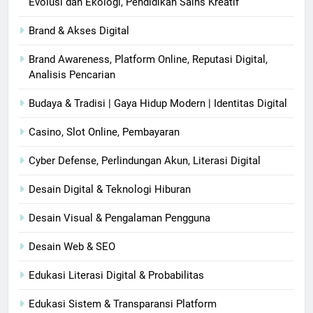
Evolusi dan Ekologi, Pendidikan Sains Kreatif
Brand & Akses Digital
Brand Awareness, Platform Online, Reputasi Digital,
Analisis Pencarian
Budaya & Tradisi | Gaya Hidup Modern | Identitas Digital
Casino, Slot Online, Pembayaran
Cyber Defense, Perlindungan Akun, Literasi Digital
Desain Digital & Teknologi Hiburan
Desain Visual & Pengalaman Pengguna
Desain Web & SEO
Edukasi Literasi Digital & Probabilitas
Edukasi Sistem & Transparansi Platform