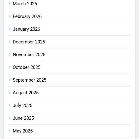
March 2026
February 2026
January 2026
December 2025
November 2025
October 2025
September 2025
August 2025
July 2025
June 2025
May 2025