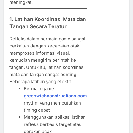
meningkat.
1. Latihan Koordinasi Mata dan
Tangan Secara Teratur
Refleks dalam bermain game sangat
berkaitan dengan kecepatan otak
memproses informasi visual,
kemudian mengirim perintah ke
tangan. Untuk itu, latihan koordinasi
mata dan tangan sangat penting.
Beberapa latihan yang efektif:
Bermain game
greenwichconstructions.com
rhythm yang membutuhkan
timing cepat
Menggunakan aplikasi latihan
refleks berbasis target atau
gerakan acak