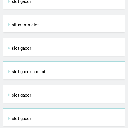
slot gacor
situs toto slot
slot gacor
slot gacor hari ini
slot gacor
slot gacor