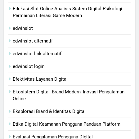
Edukasi Slot Online Analisis Sistem Digital Psikologi
Permainan Literasi Game Modern
edwinslot
edwinslot alternatif
edwinslot link alternatif
edwinslot login
Efektivitas Layanan Digital
Ekosistem Digital, Brand Modern, Inovasi Pengalaman
Online
Eksplorasi Brand & Identitas Digital
Etika Digital Keamanan Pengguna Panduan Platform
Evaluasi Pengalaman Pengguna Digital