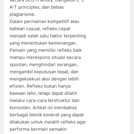
A-T principles, dan bebas
plagiarisme.
Dalam permainan kompetitif atau
bahkan casual, refleks cepat
menjadi salah satu faktor terpenting
yang menentukan kemenangan.
Pemain yang memiliki refleks baik
mampu merespons situasi secara
spontan, menghindari serangan,
mengambil keputusan tepat, dan
mengeksekusi aksi dengan lebih
efisien. Refleks bukan hanya
bawaan lahir, tetapi dapat dilatih
melalui cara-cara terstruktur dan
konsisten. Artikel ini membahas
berbagai teknik konkret yang dapat
dilakukan untuk melatih refleks agar
performa bermain semakin