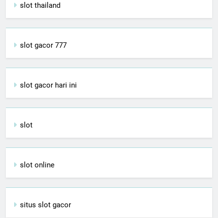
slot thailand
slot gacor 777
slot gacor hari ini
slot
slot online
situs slot gacor