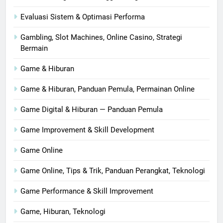
Evaluasi Sistem & Optimasi Performa
Gambling, Slot Machines, Online Casino, Strategi
Bermain
Game & Hiburan
Game & Hiburan, Panduan Pemula, Permainan Online
Game Digital & Hiburan — Panduan Pemula
Game Improvement & Skill Development
Game Online
Game Online, Tips & Trik, Panduan Perangkat, Teknologi
Game Performance & Skill Improvement
Game, Hiburan, Teknologi