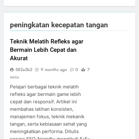
peningkatan kecepatan tangan
Teknik Melatih Refleks agar
Bermain Lebih Cepat dan
Akurat
582a3b2
9 months ago
0
7
mins
Pelajari berbagai teknik melatih
refleks agar bermain game lebih
cepat dan responsif. Artikel ini
membahas latihan konsisten,
manajemen fokus, teknik mekanik
tangan, serta kebiasaan sehat yang
meningkatkan performa. Ditulis
secara SEO-friendly, mengikuti E-E-