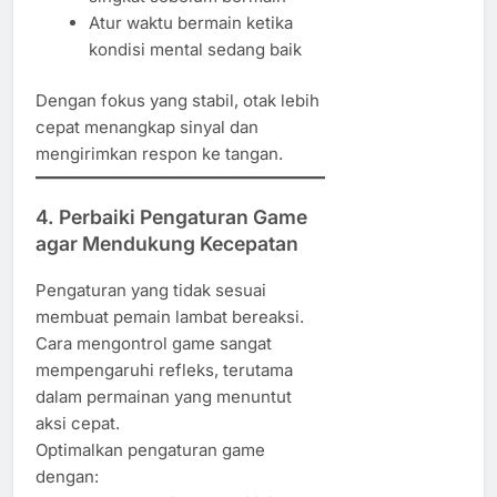
Atur waktu bermain ketika
kondisi mental sedang baik
Dengan fokus yang stabil, otak lebih
cepat menangkap sinyal dan
mengirimkan respon ke tangan.
4. Perbaiki Pengaturan Game
agar Mendukung Kecepatan
Pengaturan yang tidak sesuai
membuat pemain lambat bereaksi.
Cara mengontrol game sangat
mempengaruhi refleks, terutama
dalam permainan yang menuntut
aksi cepat.
Optimalkan pengaturan game
dengan: