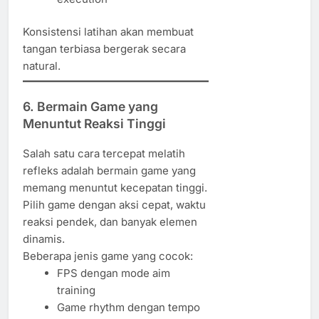
Konsistensi latihan akan membuat
tangan terbiasa bergerak secara
natural.
6. Bermain Game yang
Menuntut Reaksi Tinggi
Salah satu cara tercepat melatih
refleks adalah bermain game yang
memang menuntut kecepatan tinggi.
Pilih game dengan aksi cepat, waktu
reaksi pendek, dan banyak elemen
dinamis.
Beberapa jenis game yang cocok:
FPS dengan mode aim
training
Game rhythm dengan tempo