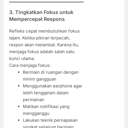
3. Tingkatkan Fokus untuk
Mempercepat Respons
Refleks cepat membutuhkan fokus
tajam. Ketika pikiran terpecah,
respon akan melambat. Karena itu,
menjaga fokus adalah salah satu
kunci utama.
Cara menjaga fokus:
Bermain di ruangan dengan
minim gangguan
Menggunakan earphone agar
lebih tenggelam dalam
permainan
Matikan notifikasi yang
mengganggu
Lakukan teknik pernapasan
singkat sebelum bermain