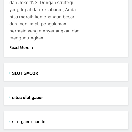
dan Joker123. Dengan strategi
yang tepat dan kesabaran, Anda
bisa meraih kemenangan besar
dan menikmati pengalaman
bermain yang menyenangkan dan
menguntungkan.
Read More
SLOT GACOR
situs slot gacor
slot gacor hari ini