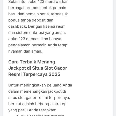
Selain itu, Joker123 menawarkan
berbagai promosi untuk pemain
baru dan pemain setia, termasuk
bonus tanpa deposit dan
cashback. Dengan lisensi resmi
dan sistem enkripsi yang aman,
Joker123 memastikan bahwa
pengalaman bermain Anda tetap
nyaman dan aman.
Cara Terbaik Menang
Jackpot di Situs Slot Gacor
Resmi Terpercaya 2025
Untuk meningkatkan peluang Anda
dalam memenangkan jackpot di
situs slot gacor resmi terpercaya,
berikut adalah beberapa strategi
yang perlu Anda terapkan: