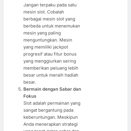
Jangan terpaku pada satu
mesin slot. Cobalah
berbagai mesin slot yang
berbeda untuk menemukan
mesin yang paling
menguntungkan. Mesin
yang memiliki jackpot
progresif atau fitur bonus
yang menggiurkan sering
memberikan peluang lebih
besar untuk meraih hadiah
besar.
Bermain dengan Sabar dan
Fokus
Slot adalah permainan yang
sangat bergantung pada
keberuntungan. Meskipun
Anda menerapkan strategi