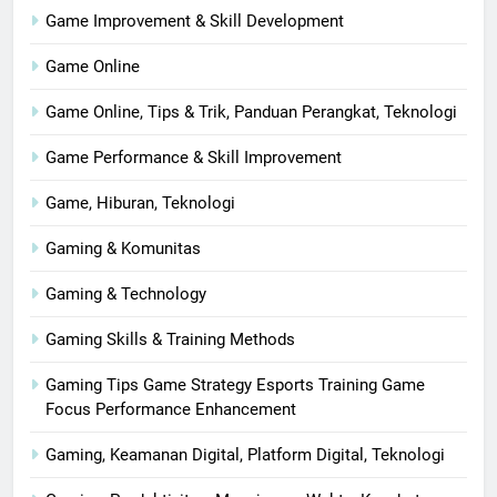
Game Improvement & Skill Development
Game Online
Game Online, Tips & Trik, Panduan Perangkat, Teknologi
Game Performance & Skill Improvement
Game, Hiburan, Teknologi
Gaming & Komunitas
Gaming & Technology
Gaming Skills & Training Methods
Gaming Tips Game Strategy Esports Training Game
Focus Performance Enhancement
Gaming, Keamanan Digital, Platform Digital, Teknologi