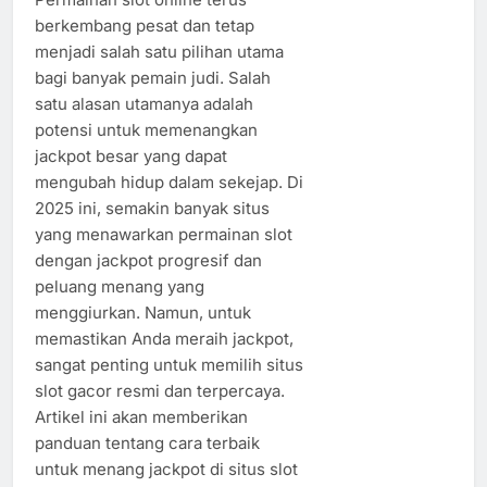
berkembang pesat dan tetap
menjadi salah satu pilihan utama
bagi banyak pemain judi. Salah
satu alasan utamanya adalah
potensi untuk memenangkan
jackpot besar yang dapat
mengubah hidup dalam sekejap. Di
2025 ini, semakin banyak situs
yang menawarkan permainan slot
dengan jackpot progresif dan
peluang menang yang
menggiurkan. Namun, untuk
memastikan Anda meraih jackpot,
sangat penting untuk memilih situs
slot gacor resmi dan terpercaya.
Artikel ini akan memberikan
panduan tentang cara terbaik
untuk menang jackpot di situs slot