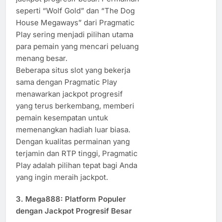
seperti “Wolf Gold” dan “The Dog
House Megaways” dari Pragmatic
Play sering menjadi pilihan utama
para pemain yang mencari peluang
menang besar.
Beberapa situs slot yang bekerja
sama dengan Pragmatic Play
menawarkan jackpot progresif
yang terus berkembang, memberi
pemain kesempatan untuk
memenangkan hadiah luar biasa.
Dengan kualitas permainan yang
terjamin dan RTP tinggi, Pragmatic
Play adalah pilihan tepat bagi Anda
yang ingin meraih jackpot.
3. Mega888: Platform Populer
dengan Jackpot Progresif Besar