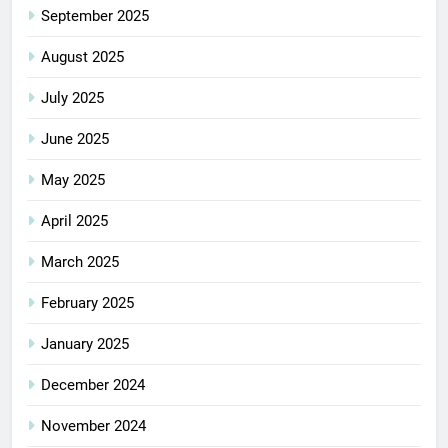
September 2025
August 2025
July 2025
June 2025
May 2025
April 2025
March 2025
February 2025
January 2025
December 2024
November 2024