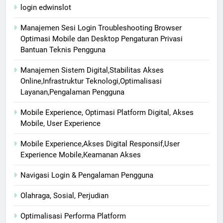
login edwinslot
Manajemen Sesi Login Troubleshooting Browser
Optimasi Mobile dan Desktop Pengaturan Privasi
Bantuan Teknis Pengguna
Manajemen Sistem Digital,Stabilitas Akses
Online,Infrastruktur Teknologi,Optimalisasi
Layanan,Pengalaman Pengguna
Mobile Experience, Optimasi Platform Digital, Akses
Mobile, User Experience
Mobile Experience,Akses Digital Responsif,User
Experience Mobile,Keamanan Akses
Navigasi Login & Pengalaman Pengguna
Olahraga, Sosial, Perjudian
Optimalisasi Performa Platform