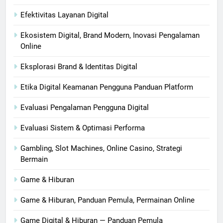
Efektivitas Layanan Digital
Ekosistem Digital, Brand Modern, Inovasi Pengalaman
Online
Eksplorasi Brand & Identitas Digital
Etika Digital Keamanan Pengguna Panduan Platform
Evaluasi Pengalaman Pengguna Digital
Evaluasi Sistem & Optimasi Performa
Gambling, Slot Machines, Online Casino, Strategi
Bermain
Game & Hiburan
Game & Hiburan, Panduan Pemula, Permainan Online
Game Digital & Hiburan — Panduan Pemula