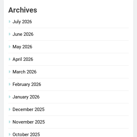
Archives
July 2026
June 2026
May 2026
April 2026
March 2026
February 2026
January 2026
December 2025
November 2025
October 2025