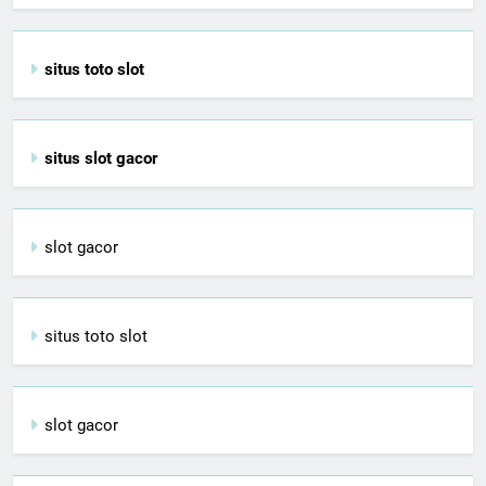
situs toto slot
situs slot gacor
slot gacor
situs toto slot
slot gacor