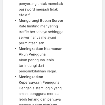
penyerang untuk menebak
password menjadi tidak
efektif.
Mengurangi Beban Server
Rate limiting menyaring
traffic berbahaya sehingga
server hanya melayani
permintaan sah.
Meningkatkan Keamanan
Akun Pengguna
Akun pengguna lebih
terlindungi dari
pengambilalihan ilegal.
Meningkatkan
Kepercayaan Pengguna
Dengan sistem login yang
aman, pengguna merasa
lebih tenang dan percaya
menggunakan platform.