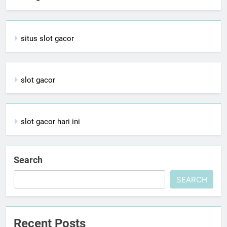
situs slot gacor
slot gacor
slot gacor hari ini
Search
SEARCH
Recent Posts