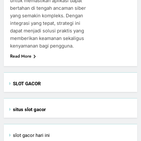
untuk memastikan aplikasi dapat
bertahan di tengah ancaman siber
yang semakin kompleks. Dengan
integrasi yang tepat, strategi ini
dapat menjadi solusi praktis yang
memberikan keamanan sekaligus
kenyamanan bagi pengguna.
Read More
SLOT GACOR
situs slot gacor
slot gacor hari ini