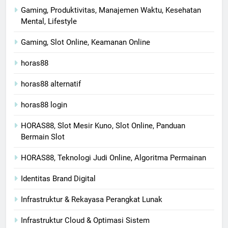
Gaming, Produktivitas, Manajemen Waktu, Kesehatan
Mental, Lifestyle
Gaming, Slot Online, Keamanan Online
horas88
horas88 alternatif
horas88 login
HORAS88, Slot Mesir Kuno, Slot Online, Panduan
Bermain Slot
HORAS88, Teknologi Judi Online, Algoritma Permainan
Identitas Brand Digital
Infrastruktur & Rekayasa Perangkat Lunak
Infrastruktur Cloud & Optimasi Sistem