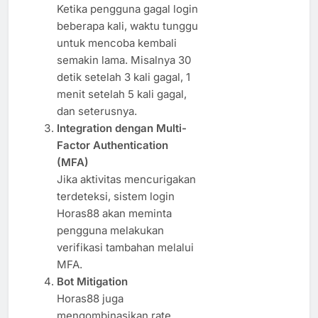
Ketika pengguna gagal login
beberapa kali, waktu tunggu
untuk mencoba kembali
semakin lama. Misalnya 30
detik setelah 3 kali gagal, 1
menit setelah 5 kali gagal,
dan seterusnya.
Integration dengan Multi-
Factor Authentication
(MFA)
Jika aktivitas mencurigakan
terdeteksi, sistem login
Horas88 akan meminta
pengguna melakukan
verifikasi tambahan melalui
MFA.
Bot Mitigation
Horas88 juga
mengombinasikan rate