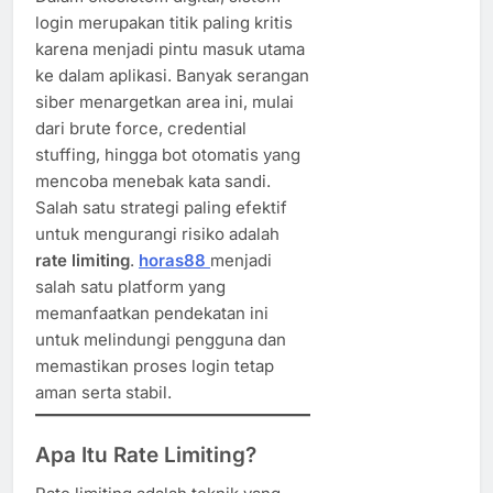
login merupakan titik paling kritis
karena menjadi pintu masuk utama
ke dalam aplikasi. Banyak serangan
siber menargetkan area ini, mulai
dari brute force, credential
stuffing, hingga bot otomatis yang
mencoba menebak kata sandi.
Salah satu strategi paling efektif
untuk mengurangi risiko adalah
rate limiting
.
horas88
menjadi
salah satu platform yang
memanfaatkan pendekatan ini
untuk melindungi pengguna dan
memastikan proses login tetap
aman serta stabil.
Apa Itu Rate Limiting?