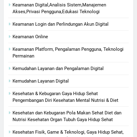
Keamanan Digital,Analisis Sistem,Manajemen
Akses,Privasi Pengguna,Edukasi Teknologi
Keamanan Login dan Perlindungan Akun Digital
Keamanan Online
Keamanan Platform, Pengalaman Pengguna, Teknologi
Permainan
Kemudahan Layanan dan Pengalaman Digital
Kemudahan Layanan Digital
Kesehatan & Kebugaran Gaya Hidup Sehat
Pengembangan Diri Kesehatan Mental Nutrisi & Diet
Kesehatan dan Kebugaran Pola Makan Sehat Diet dan
Nutrisi Kesehatan Organ Tubuh Gaya Hidup Sehat
Kesehatan Fisik, Game & Teknologi, Gaya Hidup Sehat,