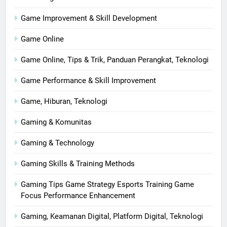
Game Improvement & Skill Development
Game Online
Game Online, Tips & Trik, Panduan Perangkat, Teknologi
Game Performance & Skill Improvement
Game, Hiburan, Teknologi
Gaming & Komunitas
Gaming & Technology
Gaming Skills & Training Methods
Gaming Tips Game Strategy Esports Training Game
Focus Performance Enhancement
Gaming, Keamanan Digital, Platform Digital, Teknologi