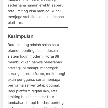
sederhana namun efektif seperti
rate limiting bisa menjadi kunci
menjaga stabilitas dan keamanan
platform.
Kesimpulan
Rate limiting adalah salah satu
elemen penting dalam desain
sistem login modern. Horas88
membuktikan bahwa penerapan
strategi ini mampu mencegah
serangan brute force, melindungi
akun pengguna, serta menjaga
performa server tetap optimal.
Bagi platform digital lain, rate
limiting bukan sekadar fitur
tambahan, tetapi fondasi penting