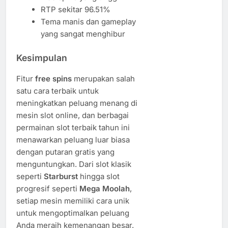
RTP sekitar 96.51%
Tema manis dan gameplay
yang sangat menghibur
Kesimpulan
Fitur
free spins
merupakan salah
satu cara terbaik untuk
meningkatkan peluang menang di
mesin slot online, dan berbagai
permainan slot terbaik tahun ini
menawarkan peluang luar biasa
dengan putaran gratis yang
menguntungkan. Dari slot klasik
seperti
Starburst
hingga slot
progresif seperti
Mega Moolah
,
setiap mesin memiliki cara unik
untuk mengoptimalkan peluang
Anda meraih kemenangan besar.