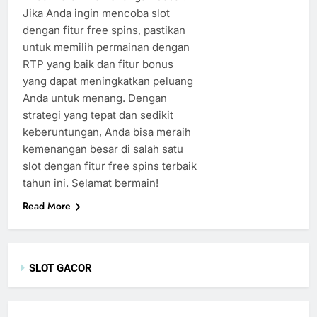
Jika Anda ingin mencoba slot
dengan fitur free spins, pastikan
untuk memilih permainan dengan
RTP yang baik dan fitur bonus
yang dapat meningkatkan peluang
Anda untuk menang. Dengan
strategi yang tepat dan sedikit
keberuntungan, Anda bisa meraih
kemenangan besar di salah satu
slot dengan fitur free spins terbaik
tahun ini. Selamat bermain!
Read More
SLOT GACOR