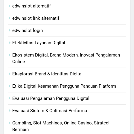
edwinslot alternatif
edwinslot link alternatif
edwinslot login
Efektivitas Layanan Digital
Ekosistem Digital, Brand Modern, Inovasi Pengalaman
Online
Eksplorasi Brand & Identitas Digital
Etika Digital Keamanan Pengguna Panduan Platform
Evaluasi Pengalaman Pengguna Digital
Evaluasi Sistem & Optimasi Performa
Gambling, Slot Machines, Online Casino, Strategi
Bermain