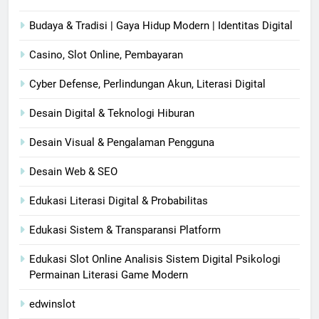
Budaya & Tradisi | Gaya Hidup Modern | Identitas Digital
Casino, Slot Online, Pembayaran
Cyber Defense, Perlindungan Akun, Literasi Digital
Desain Digital & Teknologi Hiburan
Desain Visual & Pengalaman Pengguna
Desain Web & SEO
Edukasi Literasi Digital & Probabilitas
Edukasi Sistem & Transparansi Platform
Edukasi Slot Online Analisis Sistem Digital Psikologi
Permainan Literasi Game Modern
edwinslot