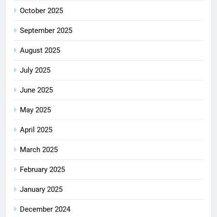
October 2025
September 2025
August 2025
July 2025
June 2025
May 2025
April 2025
March 2025
February 2025
January 2025
December 2024