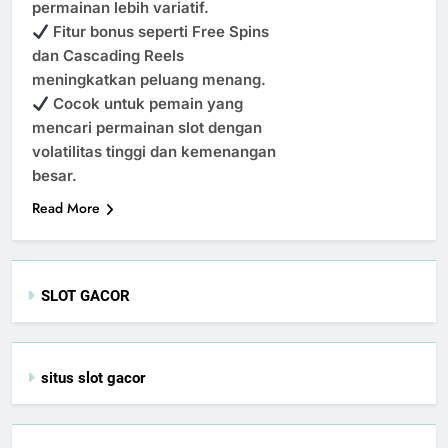
permainan lebih variatif.
Fitur bonus seperti Free Spins
dan Cascading Reels
meningkatkan peluang menang.
Cocok untuk pemain yang
mencari permainan slot dengan
volatilitas tinggi dan kemenangan
besar.
Read More
SLOT GACOR
situs slot gacor