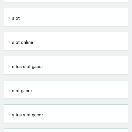
slot
slot online
situs slot gacor
slot gacor
situs slot gacor