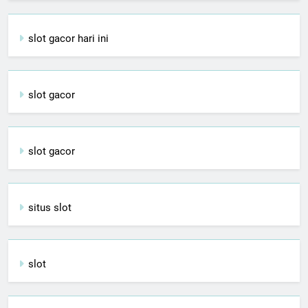
slot gacor hari ini
slot gacor
slot gacor
situs slot
slot