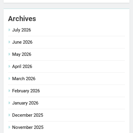
Archives
July 2026
June 2026
May 2026
April 2026
March 2026
February 2026
January 2026
December 2025
November 2025