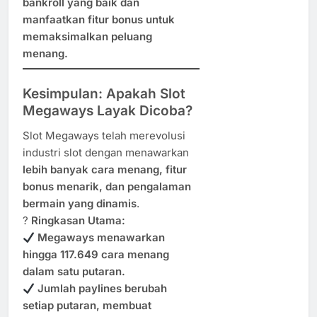
bankroll yang baik dan
manfaatkan fitur bonus untuk
memaksimalkan peluang
menang.
Kesimpulan: Apakah Slot
Megaways Layak Dicoba?
Slot Megaways telah merevolusi
industri slot dengan menawarkan
lebih banyak cara menang, fitur
bonus menarik, dan pengalaman
bermain yang dinamis
.
?
Ringkasan Utama:
Megaways menawarkan
hingga 117.649 cara menang
dalam satu putaran.
Jumlah paylines berubah
setiap putaran, membuat