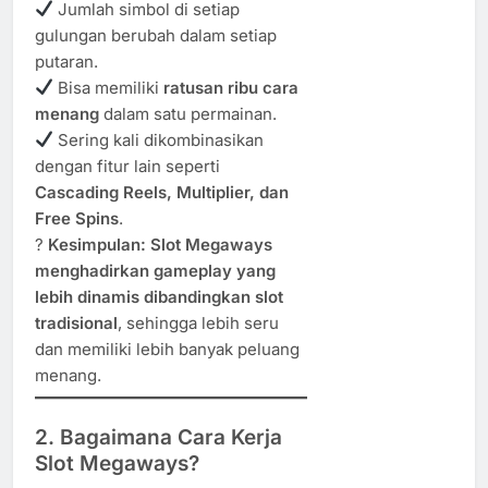
Jumlah simbol di setiap
gulungan berubah dalam setiap
putaran.
Bisa memiliki
ratusan ribu cara
menang
dalam satu permainan.
Sering kali dikombinasikan
dengan fitur lain seperti
Cascading Reels, Multiplier, dan
Free Spins
.
?
Kesimpulan:
Slot Megaways
menghadirkan gameplay yang
lebih dinamis dibandingkan slot
tradisional
, sehingga lebih seru
dan memiliki lebih banyak peluang
menang.
2. Bagaimana Cara Kerja
Slot Megaways?