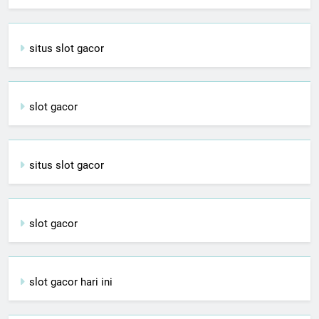
situs slot gacor
slot gacor
situs slot gacor
slot gacor
slot gacor hari ini