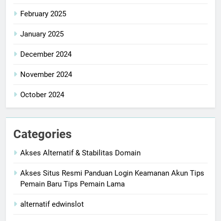
February 2025
January 2025
December 2024
November 2024
October 2024
Categories
Akses Alternatif & Stabilitas Domain
Akses Situs Resmi Panduan Login Keamanan Akun Tips
Pemain Baru Tips Pemain Lama
alternatif edwinslot