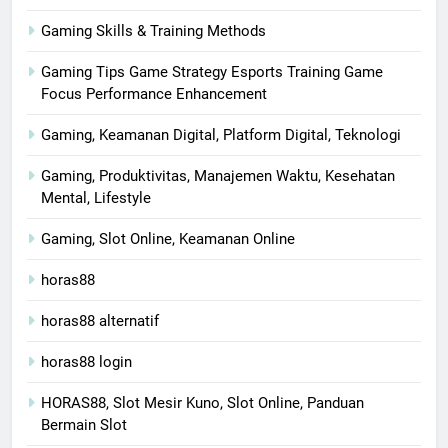
Gaming Skills & Training Methods
Gaming Tips Game Strategy Esports Training Game
Focus Performance Enhancement
Gaming, Keamanan Digital, Platform Digital, Teknologi
Gaming, Produktivitas, Manajemen Waktu, Kesehatan
Mental, Lifestyle
Gaming, Slot Online, Keamanan Online
horas88
horas88 alternatif
horas88 login
HORAS88, Slot Mesir Kuno, Slot Online, Panduan
Bermain Slot