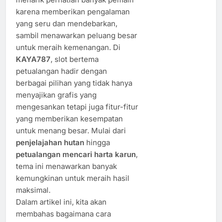
karena memberikan pengalaman
yang seru dan mendebarkan,
sambil menawarkan peluang besar
untuk meraih kemenangan. Di
KAYA787
, slot bertema
petualangan hadir dengan
berbagai pilihan yang tidak hanya
menyajikan grafis yang
mengesankan tetapi juga fitur-fitur
yang memberikan kesempatan
untuk menang besar. Mulai dari
penjelajahan hutan
hingga
petualangan mencari harta karun
,
tema ini menawarkan banyak
kemungkinan untuk meraih hasil
maksimal.
Dalam artikel ini, kita akan
membahas bagaimana cara