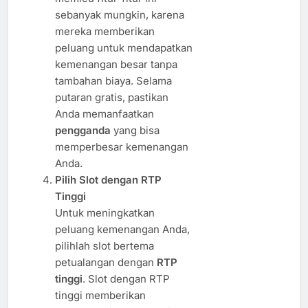
sebanyak mungkin, karena
mereka memberikan
peluang untuk mendapatkan
kemenangan besar tanpa
tambahan biaya. Selama
putaran gratis, pastikan
Anda memanfaatkan
pengganda
yang bisa
memperbesar kemenangan
Anda.
Pilih Slot dengan RTP
Tinggi
Untuk meningkatkan
peluang kemenangan Anda,
pilihlah slot bertema
petualangan dengan
RTP
tinggi
. Slot dengan RTP
tinggi memberikan