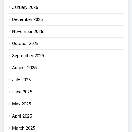
January 2026
December 2025
November 2025
October 2025
September 2025
August 2025
July 2025
June 2025
May 2025
April 2025
March 2025