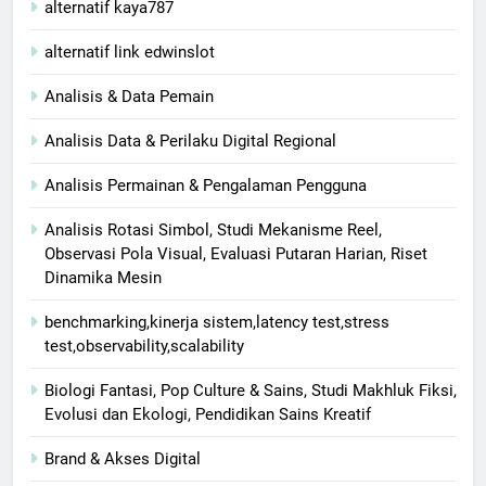
alternatif kaya787
alternatif link edwinslot
Analisis & Data Pemain
Analisis Data & Perilaku Digital Regional
Analisis Permainan & Pengalaman Pengguna
Analisis Rotasi Simbol, Studi Mekanisme Reel,
Observasi Pola Visual, Evaluasi Putaran Harian, Riset
Dinamika Mesin
benchmarking,kinerja sistem,latency test,stress
test,observability,scalability
Biologi Fantasi, Pop Culture & Sains, Studi Makhluk Fiksi,
Evolusi dan Ekologi, Pendidikan Sains Kreatif
Brand & Akses Digital