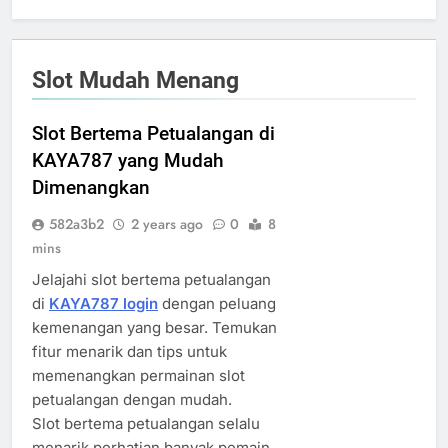
Slot Mudah Menang
Slot Bertema Petualangan di
KAYA787 yang Mudah
Dimenangkan
582a3b2
2 years ago
0
8
mins
Jelajahi slot bertema petualangan
di
KAYA787 login
dengan peluang
kemenangan yang besar. Temukan
fitur menarik dan tips untuk
memenangkan permainan slot
petualangan dengan mudah.
Slot bertema petualangan selalu
menarik perhatian banyak pemain