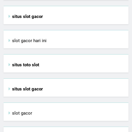
situs slot gacor
slot gacor hari ini
situs toto slot
situs slot gacor
slot gacor