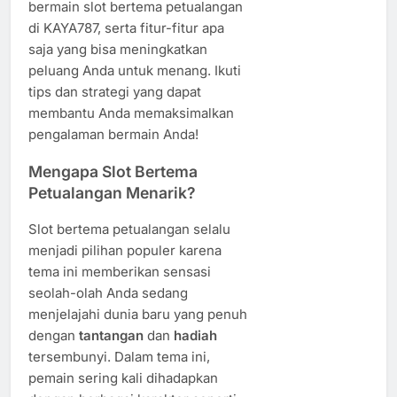
bermain slot bertema petualangan
di KAYA787, serta fitur-fitur apa
saja yang bisa meningkatkan
peluang Anda untuk menang. Ikuti
tips dan strategi yang dapat
membantu Anda memaksimalkan
pengalaman bermain Anda!
Mengapa Slot Bertema
Petualangan Menarik?
Slot bertema petualangan selalu
menjadi pilihan populer karena
tema ini memberikan sensasi
seolah-olah Anda sedang
menjelajahi dunia baru yang penuh
dengan
tantangan
dan
hadiah
tersembunyi. Dalam tema ini,
pemain sering kali dihadapkan