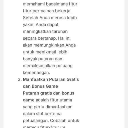
memahami bagaimana fitur-
fitur permainan bekerja.
Setelah Anda merasa lebih
yakin, Anda dapat
meningkatkan taruhan
secara bertahap. Hal ini
akan memungkinkan Anda
untuk menikmati lebih
banyak putaran dan
memaksimalkan peluang
kemenangan.
Manfaatkan Putaran Gratis
dan Bonus Game
Putaran gratis
dan
bonus
game
adalah fitur utama
yang perlu dimanfaatkan
dalam slot bertema
petualangan. Cobalah untuk
memicu fitur-fitur ini