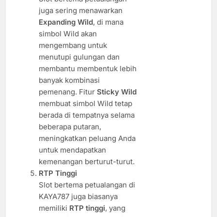
juga sering menawarkan
Expanding Wild
, di mana
simbol Wild akan
mengembang untuk
menutupi gulungan dan
membantu membentuk lebih
banyak kombinasi
pemenang. Fitur
Sticky Wild
membuat simbol Wild tetap
berada di tempatnya selama
beberapa putaran,
meningkatkan peluang Anda
untuk mendapatkan
kemenangan berturut-turut.
RTP Tinggi
Slot bertema petualangan di
KAYA787 juga biasanya
memiliki
RTP tinggi
, yang