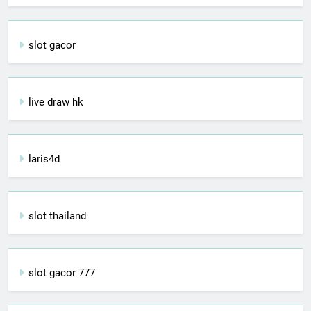
slot gacor
live draw hk
laris4d
slot thailand
slot gacor 777