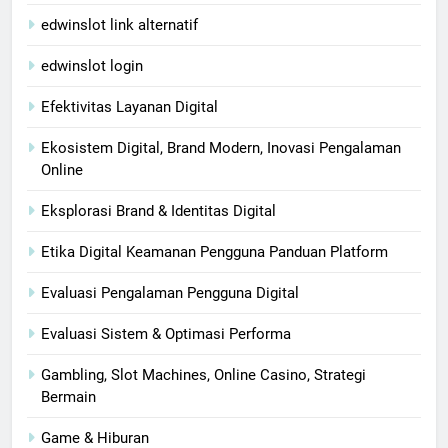
edwinslot link alternatif
edwinslot login
Efektivitas Layanan Digital
Ekosistem Digital, Brand Modern, Inovasi Pengalaman
Online
Eksplorasi Brand & Identitas Digital
Etika Digital Keamanan Pengguna Panduan Platform
Evaluasi Pengalaman Pengguna Digital
Evaluasi Sistem & Optimasi Performa
Gambling, Slot Machines, Online Casino, Strategi
Bermain
Game & Hiburan