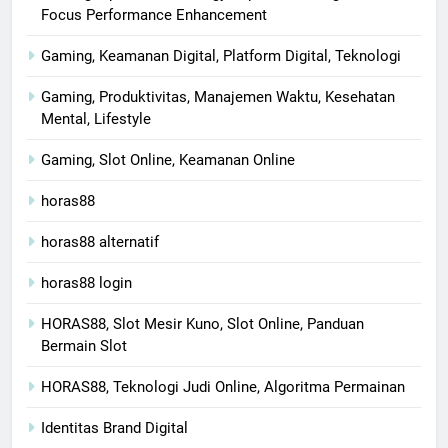
Focus Performance Enhancement
Gaming, Keamanan Digital, Platform Digital, Teknologi
Gaming, Produktivitas, Manajemen Waktu, Kesehatan
Mental, Lifestyle
Gaming, Slot Online, Keamanan Online
horas88
horas88 alternatif
horas88 login
HORAS88, Slot Mesir Kuno, Slot Online, Panduan
Bermain Slot
HORAS88, Teknologi Judi Online, Algoritma Permainan
Identitas Brand Digital