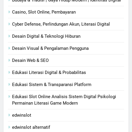
Casino, Slot Online, Pembayaran
Cyber Defense, Perlindungan Akun, Literasi Digital
Desain Digital & Teknologi Hiburan
Desain Visual & Pengalaman Pengguna
Desain Web & SEO
Edukasi Literasi Digital & Probabilitas
Edukasi Sistem & Transparansi Platform
Edukasi Slot Online Analisis Sistem Digital Psikologi
Permainan Literasi Game Modern
edwinslot
edwinslot alternatif