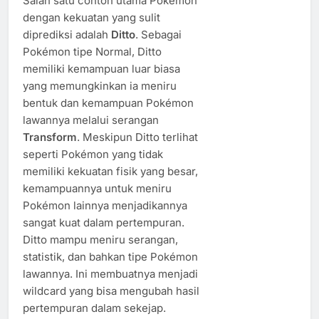
Salah satu contoh utama Pokémon
dengan kekuatan yang sulit
diprediksi adalah
Ditto
. Sebagai
Pokémon tipe Normal, Ditto
memiliki kemampuan luar biasa
yang memungkinkan ia meniru
bentuk dan kemampuan Pokémon
lawannya melalui serangan
Transform
. Meskipun Ditto terlihat
seperti Pokémon yang tidak
memiliki kekuatan fisik yang besar,
kemampuannya untuk meniru
Pokémon lainnya menjadikannya
sangat kuat dalam pertempuran.
Ditto mampu meniru serangan,
statistik, dan bahkan tipe Pokémon
lawannya. Ini membuatnya menjadi
wildcard yang bisa mengubah hasil
pertempuran dalam sekejap.