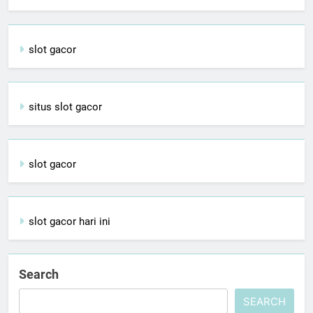
slot gacor
situs slot gacor
slot gacor
slot gacor hari ini
Search
SEARCH