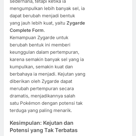
sederhana, tetapi ketika ia
mengumpulkan lebih banyak sel, ia
dapat berubah menjadi bentuk
yang jauh lebih kuat, yaitu
Zygarde
Complete Form
.
Kemampuan Zygarde untuk
berubah bentuk ini memberi
keunggulan dalam pertempuran,
karena semakin banyak sel yang ia
kumpulkan, semakin kuat dan
berbahaya ia menjadi. Kejutan yang
diberikan oleh Zygarde dapat
merubah pertempuran secara
dramatis, menjadikannya salah
satu Pokémon dengan potensi tak
terduga yang paling menarik.
Kesimpulan: Kejutan dan
Potensi yang Tak Terbatas