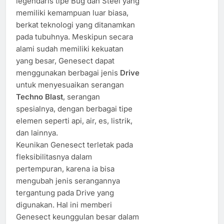
legendaris tipe Bug dan Steel yang
memiliki kemampuan luar biasa,
berkat teknologi yang ditanamkan
pada tubuhnya. Meskipun secara
alami sudah memiliki kekuatan
yang besar, Genesect dapat
menggunakan berbagai jenis
Drive
untuk menyesuaikan serangan
Techno Blast
, serangan
spesialnya, dengan berbagai tipe
elemen seperti api, air, es, listrik,
dan lainnya.
Keunikan Genesect terletak pada
fleksibilitasnya dalam
pertempuran, karena ia bisa
mengubah jenis serangannya
tergantung pada Drive yang
digunakan. Hal ini memberi
Genesect keunggulan besar dalam