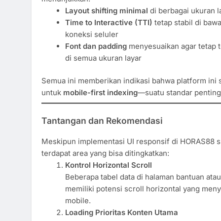
Layout shifting minimal
di berbagai ukuran l
Time to Interactive (TTI)
tetap stabil di baw
koneksi seluler
Font dan padding
menyesuaikan agar tetap t
di semua ukuran layar
Semua ini memberikan indikasi bahwa platform ini 
untuk
mobile-first indexing
—suatu standar pentin
Tantangan dan Rekomendasi
Meskipun implementasi UI responsif di HORAS88 s
terdapat area yang bisa ditingkatkan:
Kontrol Horizontal Scroll
Beberapa tabel data di halaman bantuan atau
memiliki potensi scroll horizontal yang men
mobile.
Loading Prioritas Konten Utama