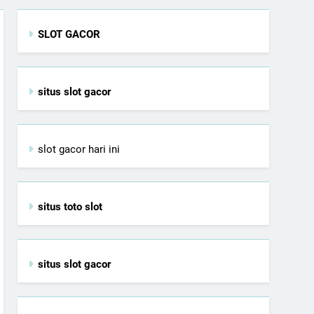
SLOT GACOR
situs slot gacor
slot gacor hari ini
situs toto slot
situs slot gacor