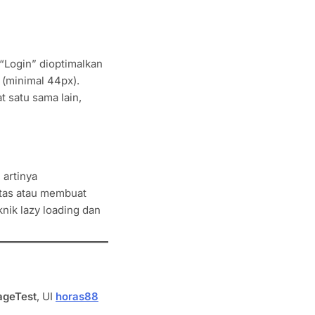
“Login” dioptimalkan
 (minimal 44px).
t satu sama lain,
, artinya
itas atau membuat
nik lazy loading dan
geTest
, UI
horas88