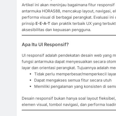
Artikel ini akan meninjau bagaimana fitur responsif
antarmuka HORAS88, mencakup layout, navigasi, ele
performa visual di berbagai perangkat. Evaluasi ini
prinsip
E-E-A-T
dan praktik terbaik UX yang terbu
aksesibilitas dan kepuasan pengguna.
Apa Itu UI Responsif?
UI responsif adalah pendekatan desain web yang 
fungsi antarmuka dapat menyesuaikan secara otom
layar dan orientasi perangkat. Tujuannya adalah m
Tidak perlu memperbesar/memperkecil laya
Dapat mengakses semua fitur secara utuh
Memiliki pengalaman yang konsisten di sem
Desain responsif bukan hanya soal layout fleksibel
elemen visual, tombol navigasi, dan performa loadi