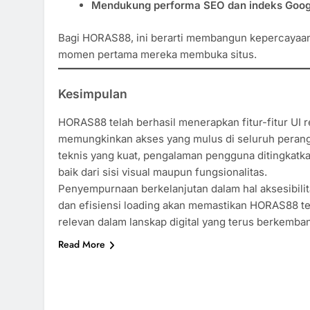
Mendukung performa SEO dan indeks Googl
Bagi HORAS88, ini berarti membangun kepercayaa
momen pertama mereka membuka situs.
Kesimpulan
HORAS88 telah berhasil menerapkan fitur-fitur UI 
memungkinkan akses yang mulus di seluruh perang
teknis yang kuat, pengalaman pengguna ditingkatka
baik dari sisi visual maupun fungsionalitas.
Penyempurnaan berkelanjutan dalam hal aksesibilita
dan efisiensi loading akan memastikan HORAS88 te
relevan dalam lanskap digital yang terus berkemba
Read More