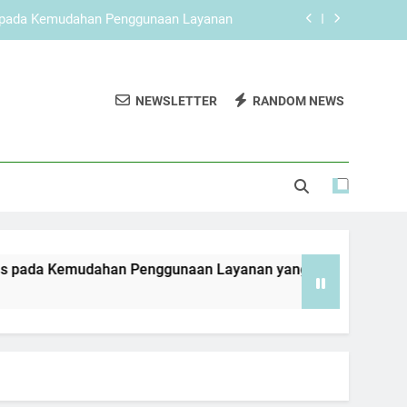
pada Kemudahan Penggunaan Layanan
ggunaan Layanan yang Lebih Terarah
nggunaan Layanan yang Lebih Terarah
NEWSLETTER
RANDOM NEWS
Privasi Pengguna saat LEBAH4D Login
ortasi Yang Terpercaya.
pada Kemudahan Penggunaan Layanan
ggunaan Layanan yang Lebih Terarah
nggunaan Layanan yang Lebih Terarah
dahan Penggunaan Layanan yang Lebih Terarah
KAYA
3 Week