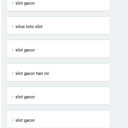
slot gacor
situs toto slot
slot gacor
slot gacor hari ini
slot gacor
slot gacor