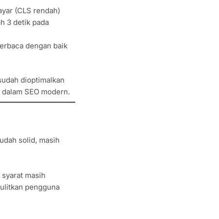
ayar (CLS rendah)
ah 3 detik pada
erbaca dengan baik
sudah dioptimalkan
g dalam SEO modern.
udah solid, masih
 syarat masih
yulitkan pengguna