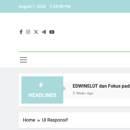
Skip
August 7, 2026
5:39:09 PM
to
content
Meg
Nikmati P
t LEBAH4D Login
EDWINSLOT dan Fokus pada Kemudaha
2 Weeks Ago
HEADLINES
Home
UI Responsif