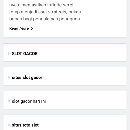
nyata memastikan infinite scroll
tetap menjadi aset strategis, bukan
beban bagi pengalaman pengguna.
Read More
SLOT GACOR
situs slot gacor
slot gacor hari ini
situs toto slot