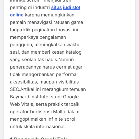
penting di industri
situs judi slot
online
karena memungkinkan
pemain menavigasi ratusan game
tanpa klik pagination.Inovasi ini
memperkaya pengalaman
pengguna, meningkatkan waktu
sesi, dan memberi kesan katalog
yang seolah tak habis.Namun
penerapannya harus cermat agar
tidak mengorbankan performa,
aksesibilitas, maupun visibilitas
SEO.Artikel ini merangkum temuan
Baymard Institute, studi Google
Web Vitals, serta praktik terbaik
operator berlisensi Malta dalam
mengoptimalkan infinite scroll
untuk skala internasional.