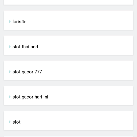
laris4d
slot thailand
slot gacor 777
slot gacor hari ini
slot