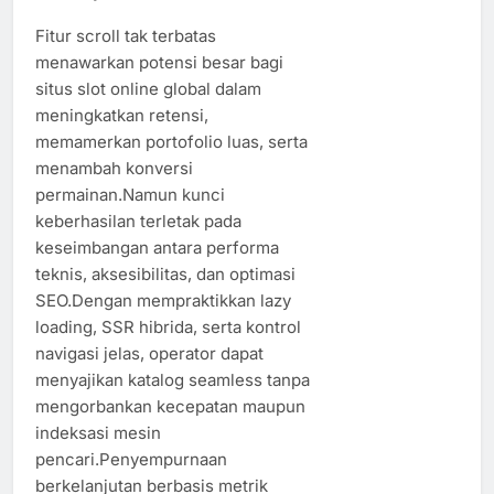
Fitur scroll tak terbatas
menawarkan potensi besar bagi
situs slot online global dalam
meningkatkan retensi,
memamerkan portofolio luas, serta
menambah konversi
permainan.Namun kunci
keberhasilan terletak pada
keseimbangan antara performa
teknis, aksesibilitas, dan optimasi
SEO.Dengan mempraktikkan lazy
loading, SSR hibrida, serta kontrol
navigasi jelas, operator dapat
menyajikan katalog seamless tanpa
mengorbankan kecepatan maupun
indeksasi mesin
pencari.Penyempurnaan
berkelanjutan berbasis metrik