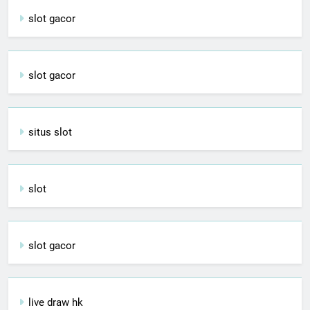
slot gacor
slot gacor
situs slot
slot
slot gacor
live draw hk