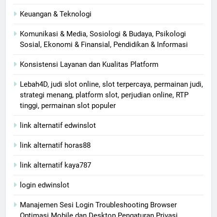
Keuangan & Teknologi
Komunikasi & Media, Sosiologi & Budaya, Psikologi
Sosial, Ekonomi & Finansial, Pendidikan & Informasi
Konsistensi Layanan dan Kualitas Platform
Lebah4D, judi slot online, slot terpercaya, permainan judi,
strategi menang, platform slot, perjudian online, RTP
tinggi, permainan slot populer
link alternatif edwinslot
link alternatif horas88
link alternatif kaya787
login edwinslot
Manajemen Sesi Login Troubleshooting Browser
Optimasi Mobile dan Desktop Pengaturan Privasi