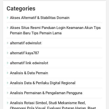
Categories
Akses Alternatif & Stabilitas Domain
Akses Situs Resmi Panduan Login Keamanan Akun Tips
Pemain Baru Tips Pemain Lama
alternatif edwinslot
alternatif kaya787
alternatif link edwinslot
Analisis & Data Pemain
Analisis Data & Perilaku Digital Regional
Analisis Permainan & Pengalaman Pengguna
Analisis Rotasi Simbol, Studi Mekanisme Reel,
Observasi Pola Visual, Evaluasi Putaran Harian, Riset