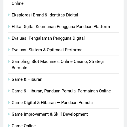
Online
Eksplorasi Brand & Identitas Digital
Etika Digital Keamanan Pengguna Panduan Platform
Evaluasi Pengalaman Pengguna Digital
Evaluasi Sistem & Optimasi Performa
Gambling, Slot Machines, Online Casino, Strategi
Bermain
Game & Hiburan
Game & Hiburan, Panduan Pemula, Permainan Online
Game Digital & Hiburan — Panduan Pemula
Game Improvement & Skill Development
Game Online