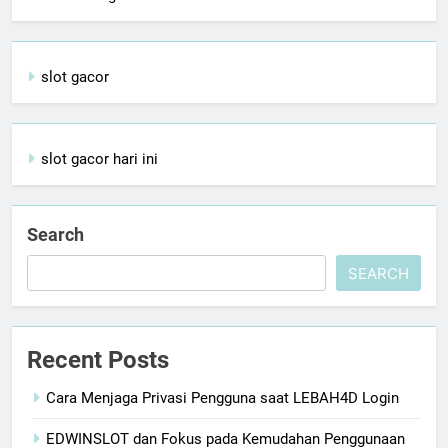
slot gacor
slot gacor hari ini
Search
SEARCH
Recent Posts
Cara Menjaga Privasi Pengguna saat LEBAH4D Login
EDWINSLOT dan Fokus pada Kemudahan Penggunaan