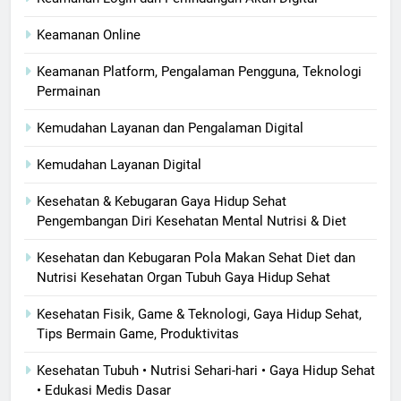
Keamanan Online
Keamanan Platform, Pengalaman Pengguna, Teknologi
Permainan
Kemudahan Layanan dan Pengalaman Digital
Kemudahan Layanan Digital
Kesehatan & Kebugaran Gaya Hidup Sehat
Pengembangan Diri Kesehatan Mental Nutrisi & Diet
Kesehatan dan Kebugaran Pola Makan Sehat Diet dan
Nutrisi Kesehatan Organ Tubuh Gaya Hidup Sehat
Kesehatan Fisik, Game & Teknologi, Gaya Hidup Sehat,
Tips Bermain Game, Produktivitas
Kesehatan Tubuh • Nutrisi Sehari-hari • Gaya Hidup Sehat
• Edukasi Medis Dasar