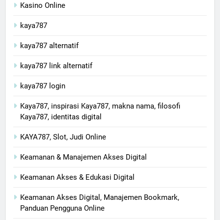
Kasino Online
kaya787
kaya787 alternatif
kaya787 link alternatif
kaya787 login
Kaya787, inspirasi Kaya787, makna nama, filosofi
Kaya787, identitas digital
KAYA787, Slot, Judi Online
Keamanan & Manajemen Akses Digital
Keamanan Akses & Edukasi Digital
Keamanan Akses Digital, Manajemen Bookmark,
Panduan Pengguna Online