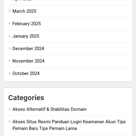
March 2025
February 2025
January 2025
December 2024
November 2024
October 2024
Categories
Akses Alternatif & Stabilitas Domain
Akses Situs Resmi Panduan Login Keamanan Akun Tips
Pemain Baru Tips Pemain Lama