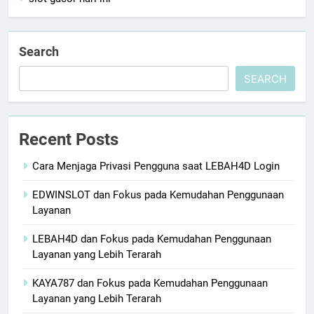
Search
SEARCH
Recent Posts
Cara Menjaga Privasi Pengguna saat LEBAH4D Login
EDWINSLOT dan Fokus pada Kemudahan Penggunaan
Layanan
LEBAH4D dan Fokus pada Kemudahan Penggunaan
Layanan yang Lebih Terarah
KAYA787 dan Fokus pada Kemudahan Penggunaan
Layanan yang Lebih Terarah