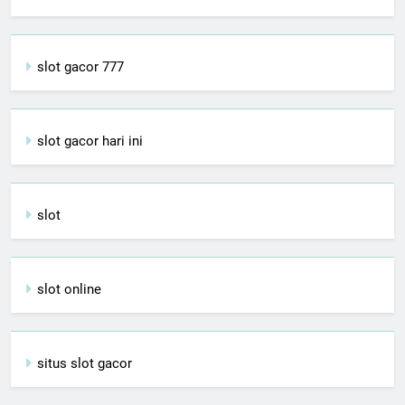
slot gacor 777
slot gacor hari ini
slot
slot online
situs slot gacor