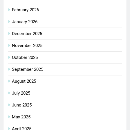
February 2026
January 2026
December 2025
November 2025
October 2025
September 2025
August 2025
July 2025
June 2025
May 2025
April 2025