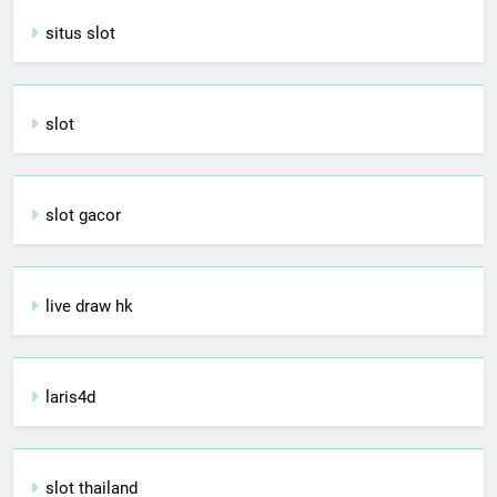
situs slot
slot
slot gacor
live draw hk
laris4d
slot thailand