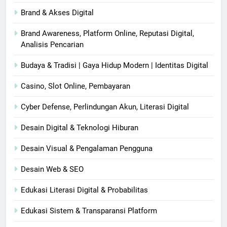
Brand & Akses Digital
Brand Awareness, Platform Online, Reputasi Digital,
Analisis Pencarian
Budaya & Tradisi | Gaya Hidup Modern | Identitas Digital
Casino, Slot Online, Pembayaran
Cyber Defense, Perlindungan Akun, Literasi Digital
Desain Digital & Teknologi Hiburan
Desain Visual & Pengalaman Pengguna
Desain Web & SEO
Edukasi Literasi Digital & Probabilitas
Edukasi Sistem & Transparansi Platform