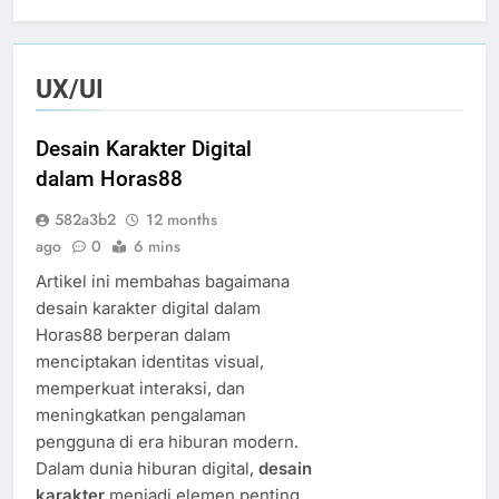
UX/UI
Desain Karakter Digital
dalam Horas88
582a3b2
12 months
ago
0
6 mins
Artikel ini membahas bagaimana
desain karakter digital dalam
Horas88 berperan dalam
menciptakan identitas visual,
memperkuat interaksi, dan
meningkatkan pengalaman
pengguna di era hiburan modern.
Dalam dunia hiburan digital,
desain
karakter
menjadi elemen penting