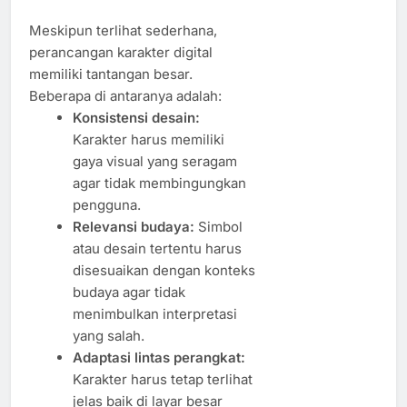
Meskipun terlihat sederhana,
perancangan karakter digital
memiliki tantangan besar.
Beberapa di antaranya adalah:
Konsistensi desain:
Karakter harus memiliki
gaya visual yang seragam
agar tidak membingungkan
pengguna.
Relevansi budaya:
Simbol
atau desain tertentu harus
disesuaikan dengan konteks
budaya agar tidak
menimbulkan interpretasi
yang salah.
Adaptasi lintas perangkat:
Karakter harus tetap terlihat
jelas baik di layar besar