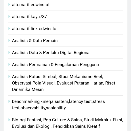
alternatif edwinslot
alternatif kaya787
alternatif link edwinslot
Analisis & Data Pemain
Analisis Data & Perilaku Digital Regional
Analisis Permainan & Pengalaman Pengguna
Analisis Rotasi Simbol, Studi Mekanisme Reel,
Observasi Pola Visual, Evaluasi Putaran Harian, Riset
Dinamika Mesin
benchmarking,kinerja sistem,latency test,stress
test,observability,scalability
Biologi Fantasi, Pop Culture & Sains, Studi Makhluk Fiksi,
Evolusi dan Ekologi, Pendidikan Sains Kreatif