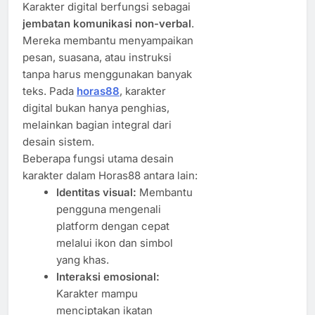
Karakter digital berfungsi sebagai
jembatan komunikasi non-verbal
.
Mereka membantu menyampaikan
pesan, suasana, atau instruksi
tanpa harus menggunakan banyak
teks. Pada
horas88
, karakter
digital bukan hanya penghias,
melainkan bagian integral dari
desain sistem.
Beberapa fungsi utama desain
karakter dalam Horas88 antara lain:
Identitas visual:
Membantu
pengguna mengenali
platform dengan cepat
melalui ikon dan simbol
yang khas.
Interaksi emosional:
Karakter mampu
menciptakan ikatan