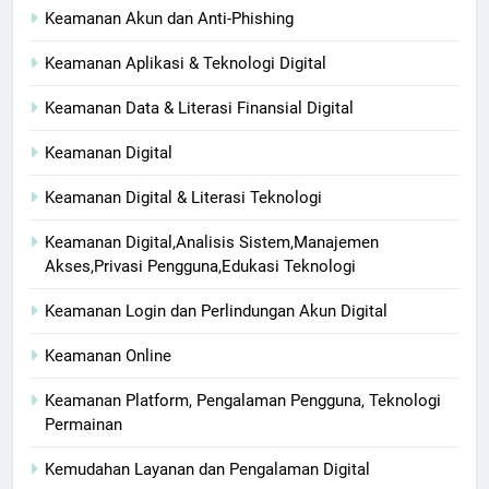
Keamanan Akun dan Anti-Phishing
Keamanan Aplikasi & Teknologi Digital
Keamanan Data & Literasi Finansial Digital
Keamanan Digital
Keamanan Digital & Literasi Teknologi
Keamanan Digital,Analisis Sistem,Manajemen
Akses,Privasi Pengguna,Edukasi Teknologi
Keamanan Login dan Perlindungan Akun Digital
Keamanan Online
Keamanan Platform, Pengalaman Pengguna, Teknologi
Permainan
Kemudahan Layanan dan Pengalaman Digital