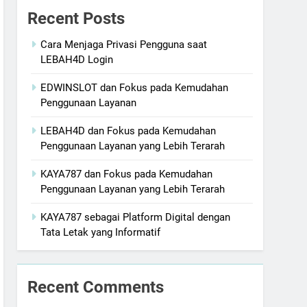
Recent Posts
Cara Menjaga Privasi Pengguna saat
LEBAH4D Login
EDWINSLOT dan Fokus pada Kemudahan
Penggunaan Layanan
LEBAH4D dan Fokus pada Kemudahan
Penggunaan Layanan yang Lebih Terarah
KAYA787 dan Fokus pada Kemudahan
Penggunaan Layanan yang Lebih Terarah
KAYA787 sebagai Platform Digital dengan
Tata Letak yang Informatif
Recent Comments