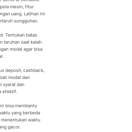
ola mesin, fitur
ngan uang. Latihan ini
ertaruh sungguhan.
t. Tentukan batas
n taruhan saat kalah.
gan modal agar bisa
r.
us deposit, cashback,
mbah modal dan
 syarat dan
efektif.
in bisa membantu
waktu yang berbeda
a menentukan waktu
ang gacor.