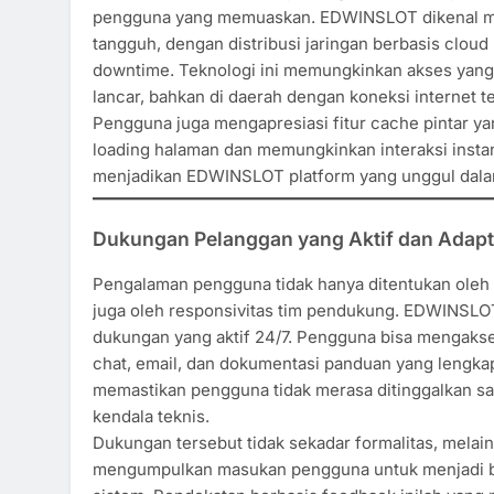
pengguna yang memuaskan. EDWINSLOT dikenal me
tangguh, dengan distribusi jaringan berbasis clou
downtime. Teknologi ini memungkinkan akses yang 
lancar, bahkan di daerah dengan koneksi internet t
Pengguna juga mengapresiasi fitur cache pintar 
loading halaman dan memungkinkan interaksi instan
menjadikan EDWINSLOT platform yang unggul dalam 
Dukungan Pelanggan yang Aktif dan Adapt
Pengalaman pengguna tidak hanya ditentukan oleh 
juga oleh responsivitas tim pendukung. EDWINSLO
dukungan yang aktif 24/7. Pengguna bisa mengakse
chat, email, dan dokumentasi panduan yang lengkap
memastikan pengguna tidak merasa ditinggalkan s
kendala teknis.
Dukungan tersebut tidak sekadar formalitas, melain
mengumpulkan masukan pengguna untuk menjadi 