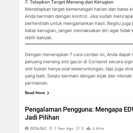
7. Tetapkan Target Menang dan Kerugian
Menetapkan target kemenangan harian dan batas 
Anda bermain dengan kontrol. Jika sudah mencapai
berhentilah untuk mengamankan hasil. Begitu juga 
batas kerugian, jangan memaksakan diri agar tidak
lebih banyak.
Dengan menerapkan 7 cara cerdas ini, Anda dapat
peluang menang slot gacor di Corlaslot secara signi
slot bukan hanya soal keberuntungan, tapi juga str
yang baik. Selalu bermain dengan bijak dan nikmati
permainan.
Read More
Pengalaman Pengguna: Mengapa ED
Jadi Pilihan
582a3b2
1 Year Ago
0
6 Mins