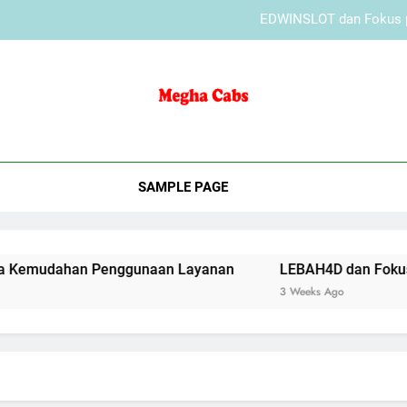
EDWINSLOT dan Fokus 
LEBAH4D dan Fokus pada Kemudahan Pen
KAYA787 dan Fokus pada Kemudahan Pe
ha Cabs
Cara Menjaga 
erjalanan Aman Dan Nyaman Dengan Megha Cabs. Solusi Transp
EDWINSLOT dan Fokus 
SAMPLE PAGE
LEBAH4D dan Fokus pada Kemudahan Pen
KAYA787 dan Fokus pada Kemudahan Pe
n Penggunaan Layanan
LEBAH4D dan Fokus pada Kemu
3 Weeks Ago