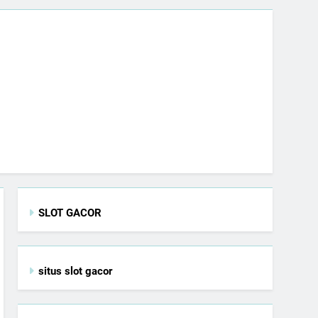
SLOT GACOR
situs slot gacor