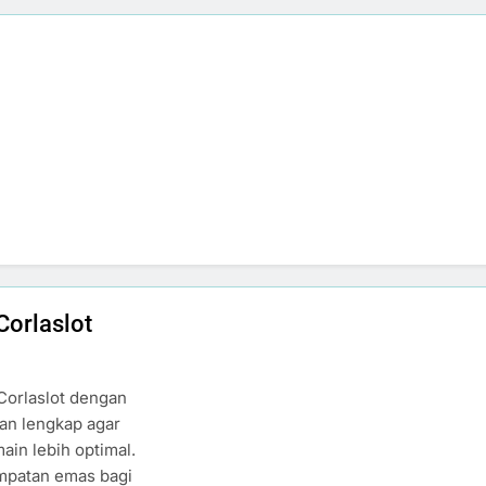
Corlaslot
Corlaslot dengan
uan lengkap agar
in lebih optimal.
empatan emas bagi