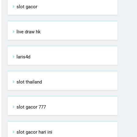
slot gacor
live draw hk
laris4d
slot thailand
slot gacor 777
slot gacor hari ini