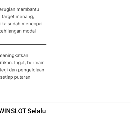
kerugian membantu
 target menang,
jika sudah mencapai
 kehilangan modal
 meningkatkan
fikan. Ingat, bermain
ategi dan pengelolaan
 setiap putaran
WINSLOT Selalu