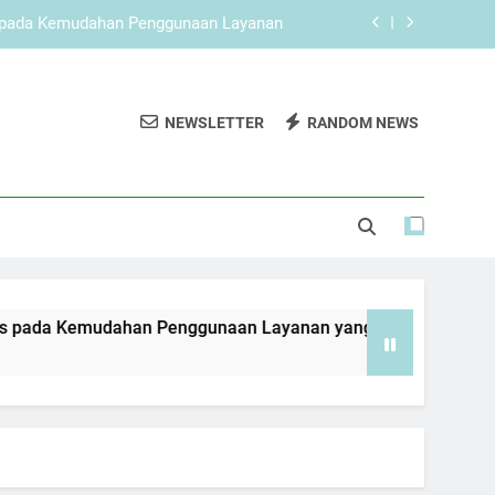
pada Kemudahan Penggunaan Layanan
ggunaan Layanan yang Lebih Terarah
nggunaan Layanan yang Lebih Terarah
NEWSLETTER
RANDOM NEWS
Privasi Pengguna saat LEBAH4D Login
ortasi Yang Terpercaya.
pada Kemudahan Penggunaan Layanan
ggunaan Layanan yang Lebih Terarah
nggunaan Layanan yang Lebih Terarah
dahan Penggunaan Layanan yang Lebih Terarah
KAYA7
3 Week