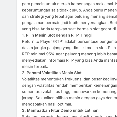
para pemain untuk meraih kemenangan maksimal. 
keberuntungan saja tidak cukup. Anda perlu mener
dan strategi yang tepat agar peluang menang sema
pengalaman bermain jadi lebih menyenangkan. Beri
yang bisa Anda terapkan saat bermain slot gacor di 
1. Pilih Mesin Slot dengan RTP Tinggi
Return to Player (RTP) adalah persentase pengem
dalam jangka panjang yang dimiliki mesin slot. Pili
RTP minimal 95% agar peluang menang lebih besar.
menyediakan informasi RTP yang bisa Anda manfaa
mesin terbaik.
2. Pahami Volatilitas Mesin Slot
Volatilitas menentukan frekuensi dan besar keciln
dengan volatilitas rendah memberikan kemenangan k
sementara volatilitas tinggi menawarkan kemenan
jarang. Sesuaikan pilihan mesin dengan gaya dan 
mendapatkan hasil optimal.
3. Manfaatkan Fitur Demo untuk Latihan
Sebelum bermain dengan modal asli, gunakan mode