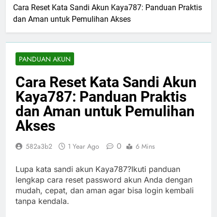
Cara Reset Kata Sandi Akun Kaya787: Panduan Praktis
dan Aman untuk Pemulihan Akses
PANDUAN AKUN
Cara Reset Kata Sandi Akun
Kaya787: Panduan Praktis
dan Aman untuk Pemulihan
Akses
0
582a3b2
1 Year Ago
6 Mins
Lupa kata sandi akun Kaya787?Ikuti panduan
lengkap cara reset password akun Anda dengan
mudah, cepat, dan aman agar bisa login kembali
tanpa kendala.