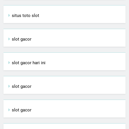
situs toto slot
slot gacor
slot gacor hari ini
slot gacor
slot gacor