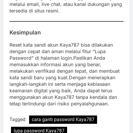
melalui email, live chat, atau kanal dukungan yang
tersedia di situs resmi.
Kesimpulan
Reset kata sandi akun Kaya787 bisa dilakukan
dengan cepat dan aman melalui fitur “Lupa
Password” di halaman login.Pastikan Anda
memasukkan informasi akun yang benar,
melakukan verifikasi dengan tepat, dan membuat
kata sandi baru yang kuat.Dengan menerapkan
langkah-langkah ini serta menjaga kebiasaan
keamanan digital yang baik, Anda dapat terus
menggunakan akun Kaya787 tanpa kendala dan
tetap terlindungi dari risiko penyalahgunaan.
Tagged:
cara ganti password Kaya787
lupa password Kaya787