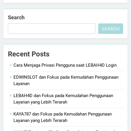
Search
SEARCH
Recent Posts
Cara Menjaga Privasi Pengguna saat LEBAH4D Login
EDWINSLOT dan Fokus pada Kemudahan Penggunaan
Layanan
LEBAH4D dan Fokus pada Kemudahan Penggunaan
Layanan yang Lebih Terarah
KAYA787 dan Fokus pada Kemudahan Penggunaan
Layanan yang Lebih Terarah