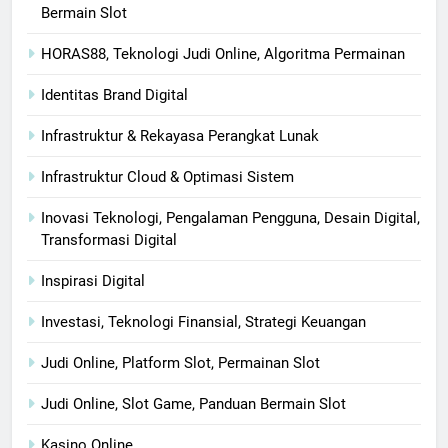
Bermain Slot
HORAS88, Teknologi Judi Online, Algoritma Permainan
Identitas Brand Digital
Infrastruktur & Rekayasa Perangkat Lunak
Infrastruktur Cloud & Optimasi Sistem
Inovasi Teknologi, Pengalaman Pengguna, Desain Digital,
Transformasi Digital
Inspirasi Digital
Investasi, Teknologi Finansial, Strategi Keuangan
Judi Online, Platform Slot, Permainan Slot
Judi Online, Slot Game, Panduan Bermain Slot
Kasino Online