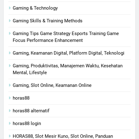
Gaming & Technology
Gaming Skills & Training Methods
Gaming Tips Game Strategy Esports Training Game
Focus Performance Enhancement
Gaming, Keamanan Digital, Platform Digital, Teknologi
Gaming, Produktivitas, Manajemen Waktu, Kesehatan
Mental, Lifestyle
Gaming, Slot Online, Keamanan Online
horas88
horas88 alternatif
horas88 login
HORAS88, Slot Mesir Kuno, Slot Online, Panduan