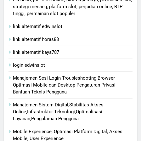
strategi menang, platform slot, perjudian online, RTP
tinggi, permainan slot populer
link alternatif edwinslot
link alternatif horas88
link alternatif kaya787
login edwinslot
Manajemen Sesi Login Troubleshooting Browser
Optimasi Mobile dan Desktop Pengaturan Privasi
Bantuan Teknis Pengguna
Manajemen Sistem Digital,Stabilitas Akses
Online,Infrastruktur Teknologi,Optimalisasi
Layanan,Pengalaman Pengguna
Mobile Experience, Optimasi Platform Digital, Akses
Mobile, User Experience