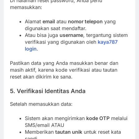
Di halaman reset password, Anda perlu
memasukkan:
Alamat
email
atau
nomor telepon
yang
digunakan saat mendaftar.
Atau bisa juga
username
, tergantung sistem
verifikasi yang digunakan oleh
kaya787
login
.
Pastikan data yang Anda masukkan benar dan
masih aktif, karena kode verifikasi atau tautan
reset akan dikirim ke sana.
5. Verifikasi Identitas Anda
Setelah memasukkan data:
Sistem akan mengirimkan
kode OTP
melalui
SMS/email ATAU
Memberikan
tautan unik
untuk reset kata
sandi.