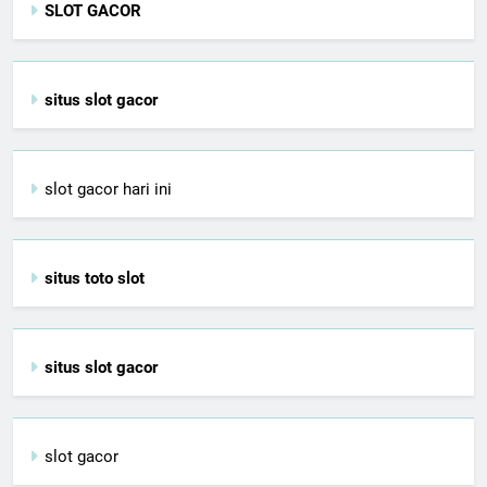
SLOT GACOR
situs slot gacor
slot gacor hari ini
situs toto slot
situs slot gacor
slot gacor