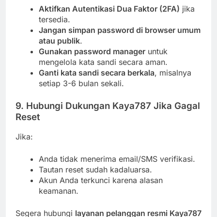
Aktifkan Autentikasi Dua Faktor (2FA)
jika
tersedia.
Jangan simpan password di browser umum
atau publik
.
Gunakan password manager
untuk
mengelola kata sandi secara aman.
Ganti kata sandi secara berkala
, misalnya
setiap 3-6 bulan sekali.
9. Hubungi Dukungan Kaya787 Jika Gagal
Reset
Jika:
Anda tidak menerima email/SMS verifikasi.
Tautan reset sudah kadaluarsa.
Akun Anda terkunci karena alasan
keamanan.
Segera hubungi
layanan pelanggan resmi Kaya787