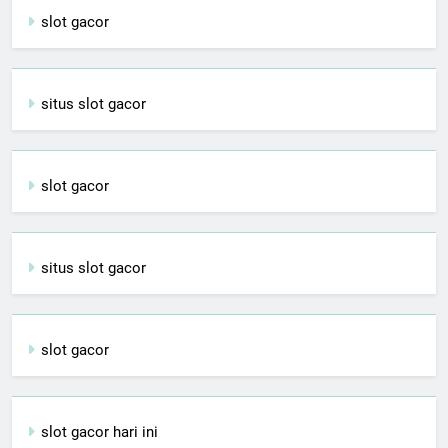
slot gacor
situs slot gacor
slot gacor
situs slot gacor
slot gacor
slot gacor hari ini