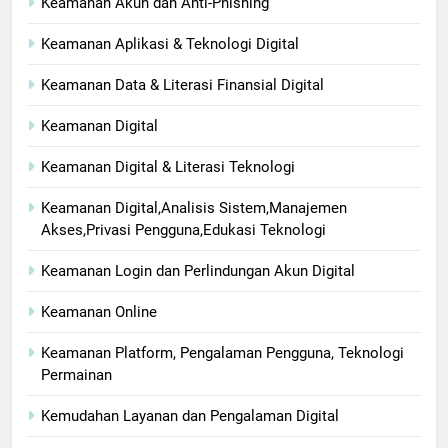
Keamanan Akun dan Anti-Phishing
Keamanan Aplikasi & Teknologi Digital
Keamanan Data & Literasi Finansial Digital
Keamanan Digital
Keamanan Digital & Literasi Teknologi
Keamanan Digital,Analisis Sistem,Manajemen
Akses,Privasi Pengguna,Edukasi Teknologi
Keamanan Login dan Perlindungan Akun Digital
Keamanan Online
Keamanan Platform, Pengalaman Pengguna, Teknologi
Permainan
Kemudahan Layanan dan Pengalaman Digital