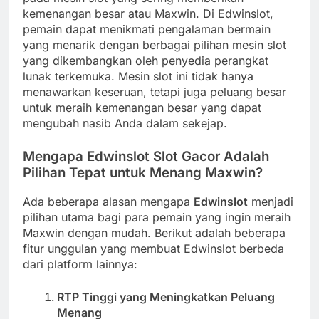
kemenangan besar atau Maxwin. Di Edwinslot,
pemain dapat menikmati pengalaman bermain
yang menarik dengan berbagai pilihan mesin slot
yang dikembangkan oleh penyedia perangkat
lunak terkemuka. Mesin slot ini tidak hanya
menawarkan keseruan, tetapi juga peluang besar
untuk meraih kemenangan besar yang dapat
mengubah nasib Anda dalam sekejap.
Mengapa Edwinslot Slot Gacor Adalah
Pilihan Tepat untuk Menang Maxwin?
Ada beberapa alasan mengapa
Edwinslot
menjadi
pilihan utama bagi para pemain yang ingin meraih
Maxwin dengan mudah. Berikut adalah beberapa
fitur unggulan yang membuat Edwinslot berbeda
dari platform lainnya:
RTP Tinggi yang Meningkatkan Peluang
Menang