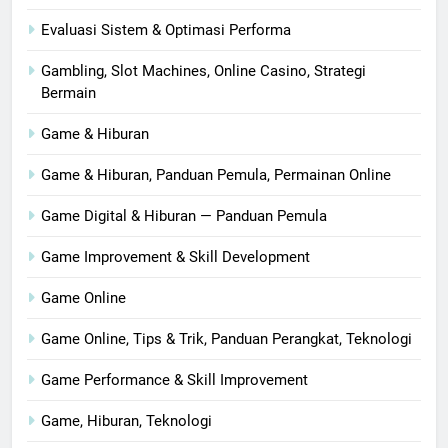
Evaluasi Sistem & Optimasi Performa
Gambling, Slot Machines, Online Casino, Strategi
Bermain
Game & Hiburan
Game & Hiburan, Panduan Pemula, Permainan Online
Game Digital & Hiburan — Panduan Pemula
Game Improvement & Skill Development
Game Online
Game Online, Tips & Trik, Panduan Perangkat, Teknologi
Game Performance & Skill Improvement
Game, Hiburan, Teknologi