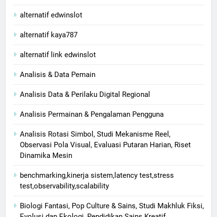
alternatif edwinslot
alternatif kaya787
alternatif link edwinslot
Analisis & Data Pemain
Analisis Data & Perilaku Digital Regional
Analisis Permainan & Pengalaman Pengguna
Analisis Rotasi Simbol, Studi Mekanisme Reel,
Observasi Pola Visual, Evaluasi Putaran Harian, Riset
Dinamika Mesin
benchmarking,kinerja sistem,latency test,stress
test,observability,scalability
Biologi Fantasi, Pop Culture & Sains, Studi Makhluk Fiksi,
Evolusi dan Ekologi, Pendidikan Sains Kreatif