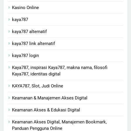
Kasino Online
kaya787
kaya787 alternatif
kaya787 link alternatif
kaya787 login
Kaya787, inspirasi Kaya787, makna nama, filosofi
Kaya787, identitas digital
KAYA787, Slot, Judi Online
Keamanan & Manajemen Akses Digital
Keamanan Akses & Edukasi Digital
Keamanan Akses Digital, Manajemen Bookmark,
Panduan Pengguna Online