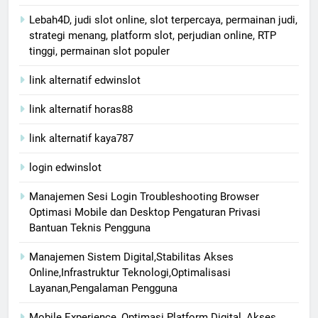
Lebah4D, judi slot online, slot terpercaya, permainan judi,
strategi menang, platform slot, perjudian online, RTP
tinggi, permainan slot populer
link alternatif edwinslot
link alternatif horas88
link alternatif kaya787
login edwinslot
Manajemen Sesi Login Troubleshooting Browser
Optimasi Mobile dan Desktop Pengaturan Privasi
Bantuan Teknis Pengguna
Manajemen Sistem Digital,Stabilitas Akses
Online,Infrastruktur Teknologi,Optimalisasi
Layanan,Pengalaman Pengguna
Mobile Experience, Optimasi Platform Digital, Akses