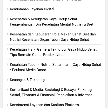
Kemudahan Layanan Digital
Kesehatan & Kebugaran Gaya Hidup Sehat
Pengembangan Diri Kesehatan Mental Nutrisi & Diet
Kesehatan dan Kebugaran Pola Makan Sehat Diet dan
Nutrisi Kesehatan Organ Tubuh Gaya Hidup Sehat
Kesehatan Fisik, Game & Teknologi, Gaya Hidup Sehat,
Tips Bermain Game, Produktivitas
Kesehatan Tubuh • Nutrisi Sehari-hari • Gaya Hidup Sehat
• Edukasi Medis Dasar
Keuangan & Teknologi
Komunikasi & Media, Sosiologi & Budaya, Psikologi
Sosial, Ekonomi & Finansial, Pendidikan & Informasi
Konsistensi Layanan dan Kualitas Platform