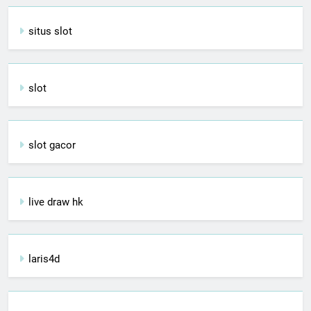
situs slot
slot
slot gacor
live draw hk
laris4d