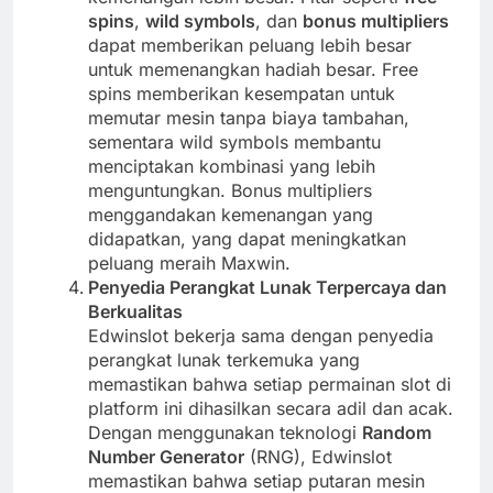
spins
,
wild symbols
, dan
bonus multipliers
dapat memberikan peluang lebih besar
untuk memenangkan hadiah besar. Free
spins memberikan kesempatan untuk
memutar mesin tanpa biaya tambahan,
sementara wild symbols membantu
menciptakan kombinasi yang lebih
menguntungkan. Bonus multipliers
menggandakan kemenangan yang
didapatkan, yang dapat meningkatkan
peluang meraih Maxwin.
Penyedia Perangkat Lunak Terpercaya dan
Berkualitas
Edwinslot bekerja sama dengan penyedia
perangkat lunak terkemuka yang
memastikan bahwa setiap permainan slot di
platform ini dihasilkan secara adil dan acak.
Dengan menggunakan teknologi
Random
Number Generator
(RNG), Edwinslot
memastikan bahwa setiap putaran mesin