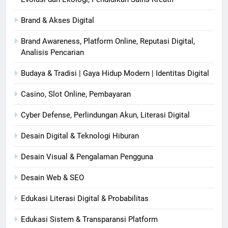
Brand & Akses Digital
Brand Awareness, Platform Online, Reputasi Digital,
Analisis Pencarian
Budaya & Tradisi | Gaya Hidup Modern | Identitas Digital
Casino, Slot Online, Pembayaran
Cyber Defense, Perlindungan Akun, Literasi Digital
Desain Digital & Teknologi Hiburan
Desain Visual & Pengalaman Pengguna
Desain Web & SEO
Edukasi Literasi Digital & Probabilitas
Edukasi Sistem & Transparansi Platform