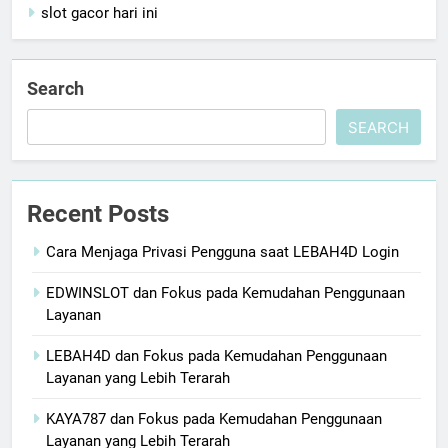
slot gacor hari ini
Search
SEARCH
Recent Posts
Cara Menjaga Privasi Pengguna saat LEBAH4D Login
EDWINSLOT dan Fokus pada Kemudahan Penggunaan
Layanan
LEBAH4D dan Fokus pada Kemudahan Penggunaan
Layanan yang Lebih Terarah
KAYA787 dan Fokus pada Kemudahan Penggunaan
Layanan yang Lebih Terarah