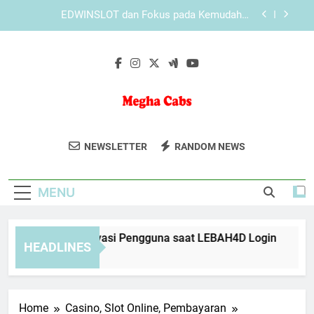
Skip
LEBAH4D dan Fokus pada Kemudahan
to
Penggunaan Layanan yang Lebih Terarah
content
KAYA787 dan Fokus pada Kemudahan
Penggunaan Layanan yang Lebih Terarah
Cara Menjaga Privasi Pengguna saat LEBAH4D
Login
EDWINSLOT dan Fokus pada Kemudahan
Penggunaan Layanan
Megha Cabs
Nikmati Perjalanan Aman Dan Nyaman
LEBAH4D dan Fokus pada Kemudahan
NEWSLETTER
RANDOM NEWS
Penggunaan Layanan yang Lebih Terarah
Dengan Megha Cabs. Solusi
KAYA787 dan Fokus pada Kemudahan
Transportasi Yang Terpercaya.
Penggunaan Layanan yang Lebih Terarah
MENU
ra Menjaga Privasi Pengguna saat LEBAH4D Login
EDW
HEADLINES
Weeks Ago
3 Wee
Home
Casino, Slot Online, Pembayaran