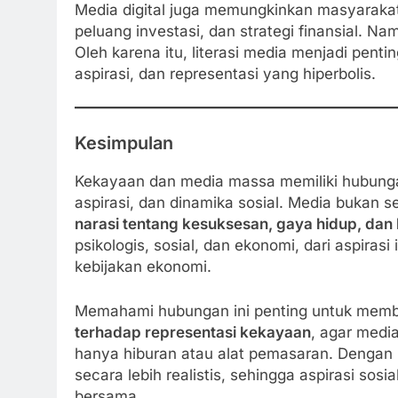
Media digital juga memungkinkan masyaraka
peluang investasi, dan strategi finansial. Nam
Oleh karena itu, literasi media menjadi pent
aspirasi, dan representasi yang hiperbolis.
Kesimpulan
Kekayaan dan media massa memiliki hubung
aspirasi, dan dinamika sosial. Media bukan 
narasi tentang kesuksesan, gaya hidup, dan
psikologis, sosial, dan ekonomi, dari aspiras
kebijakan ekonomi.
Memahami hubungan ini penting untuk mem
terhadap representasi kekayaan
, agar medi
hanya hiburan atau alat pemasaran. Dengan l
secara lebih realistis, sehingga aspirasi sos
bersama.