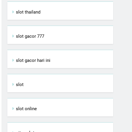
slot thailand
slot gacor 777
slot gacor hari ini
slot
slot online