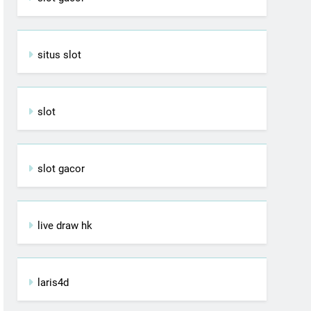
situs slot
slot
slot gacor
live draw hk
laris4d