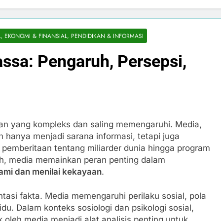
L, EKONOMI & FINANSIAL, PENDIDIKAN & INFORMASI
sa: Pengaruh, Persepsi,
an yang kompleks dan saling memengaruhi. Media,
n hanya menjadi sarana informasi, tetapi juga
i pemberitaan tentang miliarder dunia hingga program
h, media memainkan peran penting dalam
mi dan menilai kekayaan
.
asi fakta. Media memengaruhi perilaku sosial, pola
du. Dalam konteks sosiologi dan psikologi sosial,
leh media menjadi alat analisis penting untuk