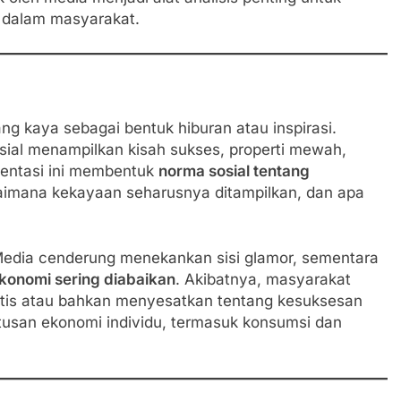
 dalam masyarakat.
g kaya sebagai bentuk hiburan atau inspirasi.
sosial menampilkan kisah sukses, properti mewah,
sentasi ini membentuk
norma sosial tentang
gaimana kekayaan seharusnya ditampilkan, dan apa
. Media cenderung menekankan sisi glamor, sementara
konomi sering diabaikan
. Akibatnya, masyarakat
tis atau bahkan menyesatkan tentang kesuksesan
usan ekonomi individu, termasuk konsumsi dan