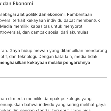
ik dan Ekonomi
i sebagai
alat politik dan ekonomi
. Pemberitaan
roversi terkait kekayaan individu dapat membentuk
 Media memiliki kapasitas untuk menyoroti
troversial, dan dampak sosial dari akumulasi
asaran. Gaya hidup mewah yang ditampilkan mendorong
tif, dan teknologi. Dengan kata lain, media tidak
menghasilkan kekayaan melalui pengaruhnya
aan di media memiliki dampak psikologis yang
l menunjukkan bahwa individu yang sering melihat gaya
kan diri dengan standar tersebut, yang bisa