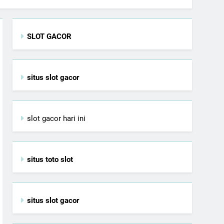
SLOT GACOR
situs slot gacor
slot gacor hari ini
situs toto slot
situs slot gacor