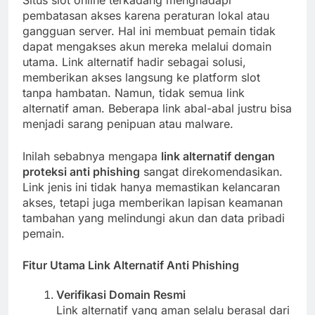
Situs slot online terkadang menghadapi
pembatasan akses karena peraturan lokal atau
gangguan server. Hal ini membuat pemain tidak
dapat mengakses akun mereka melalui domain
utama. Link alternatif hadir sebagai solusi,
memberikan akses langsung ke platform slot
tanpa hambatan. Namun, tidak semua link
alternatif aman. Beberapa link abal-abal justru bisa
menjadi sarang penipuan atau malware.
Inilah sebabnya mengapa
link alternatif dengan
proteksi anti phishing
sangat direkomendasikan.
Link jenis ini tidak hanya memastikan kelancaran
akses, tetapi juga memberikan lapisan keamanan
tambahan yang melindungi akun dan data pribadi
pemain.
Fitur Utama Link Alternatif Anti Phishing
Verifikasi Domain Resmi
Link alternatif yang aman selalu berasal dari