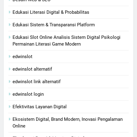
Edukasi Literasi Digital & Probabilitas
Edukasi Sistem & Transparansi Platform
Edukasi Slot Online Analisis Sistem Digital Psikologi
Permainan Literasi Game Modern
edwinslot
edwinslot alternatif
edwinslot link alternatif
edwinslot login
Efektivitas Layanan Digital
Ekosistem Digital, Brand Modern, Inovasi Pengalaman
Online