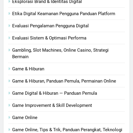
Eksplorasi Brand & Identitas Digital
Etika Digital Keamanan Pengguna Panduan Platform
Evaluasi Pengalaman Pengguna Digital
Evaluasi Sistem & Optimasi Performa
Gambling, Slot Machines, Online Casino, Strategi
Bermain
Game & Hiburan
Game & Hiburan, Panduan Pemula, Permainan Online
Game Digital & Hiburan — Panduan Pemula
Game Improvement & Skill Development
Game Online
Game Online, Tips & Trik, Panduan Perangkat, Teknologi