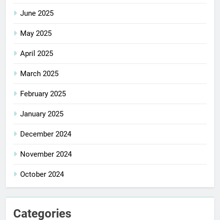
June 2025
May 2025
April 2025
March 2025
February 2025
January 2025
December 2024
November 2024
October 2024
Categories