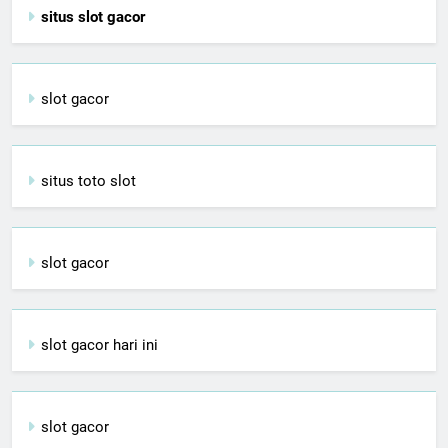
situs slot gacor
slot gacor
situs toto slot
slot gacor
slot gacor hari ini
slot gacor