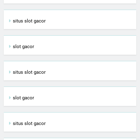
situs slot gacor
slot gacor
situs slot gacor
slot gacor
situs slot gacor