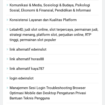
Komunikasi & Media, Sosiologi & Budaya, Psikologi
Sosial, Ekonomi & Finansial, Pendidikan & Informasi
Konsistensi Layanan dan Kualitas Platform
Lebah4D, judi slot online, slot terpercaya, permainan judi,
strategi menang, platform slot, perjudian online, RTP
tinggi, permainan slot populer
link alternatif edwinslot
link alternatif horas88
link alternatif kaya787
login edwinslot
Manajemen Sesi Login Troubleshooting Browser
Optimasi Mobile dan Desktop Pengaturan Privasi
Bantuan Teknis Pengguna