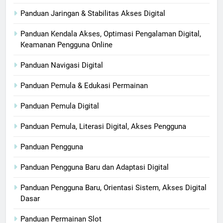
Panduan Jaringan & Stabilitas Akses Digital
Panduan Kendala Akses, Optimasi Pengalaman Digital,
Keamanan Pengguna Online
Panduan Navigasi Digital
Panduan Pemula & Edukasi Permainan
Panduan Pemula Digital
Panduan Pemula, Literasi Digital, Akses Pengguna
Panduan Pengguna
Panduan Pengguna Baru dan Adaptasi Digital
Panduan Pengguna Baru, Orientasi Sistem, Akses Digital
Dasar
Panduan Permainan Slot