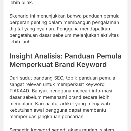
lebih bijak.
Skenario ini menunjukkan bahwa panduan pemula
berperan penting dalam membangun pengalaman
digital yang nyaman. Pengguna mendapatkan
pengetahuan dasar sebelum melanjutkan aktivitas
lebih jauh.
Insight Analisis: Panduan Pemula
Memperkuat Brand Keyword
Dari sudut pandang SEO, topik panduan pemula
sangat relevan untuk memperkuat keyword
TIARA4D. Banyak pengguna mencari informasi
dasar sebelum memahami brand secara lebih
mendalam. Karena itu, artikel yang menjawab
kebutuhan awal pengguna dapat membantu
memperluas jangkauan pencarian.
Semantic keyword seperti akses mudah, sistem