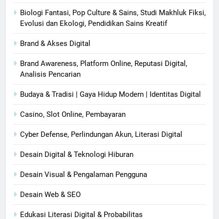
Biologi Fantasi, Pop Culture & Sains, Studi Makhluk Fiksi,
Evolusi dan Ekologi, Pendidikan Sains Kreatif
Brand & Akses Digital
Brand Awareness, Platform Online, Reputasi Digital,
Analisis Pencarian
Budaya & Tradisi | Gaya Hidup Modern | Identitas Digital
Casino, Slot Online, Pembayaran
Cyber Defense, Perlindungan Akun, Literasi Digital
Desain Digital & Teknologi Hiburan
Desain Visual & Pengalaman Pengguna
Desain Web & SEO
Edukasi Literasi Digital & Probabilitas