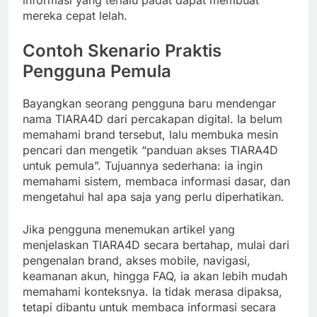
mereka cepat lelah.
Contoh Skenario Praktis
Pengguna Pemula
Bayangkan seorang pengguna baru mendengar
nama TIARA4D dari percakapan digital. Ia belum
memahami brand tersebut, lalu membuka mesin
pencari dan mengetik “panduan akses TIARA4D
untuk pemula”. Tujuannya sederhana: ia ingin
memahami sistem, membaca informasi dasar, dan
mengetahui hal apa saja yang perlu diperhatikan.
Jika pengguna menemukan artikel yang
menjelaskan TIARA4D secara bertahap, mulai dari
pengenalan brand, akses mobile, navigasi,
keamanan akun, hingga FAQ, ia akan lebih mudah
memahami konteksnya. Ia tidak merasa dipaksa,
tetapi dibantu untuk membaca informasi secara