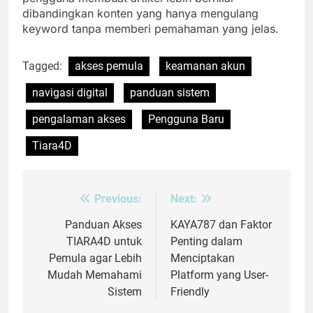
dibandingkan konten yang hanya mengulang
keyword tanpa memberi pemahaman yang jelas.
Tagged:
akses pemula
keamanan akun
navigasi digital
panduan sistem
pengalaman akses
Pengguna Baru
Tiara4D
Previous:
Next:
Post
navigation
Panduan Akses
KAYA787 dan Faktor
TIARA4D untuk
Penting dalam
Pemula agar Lebih
Menciptakan
Mudah Memahami
Platform yang User-
Sistem
Friendly