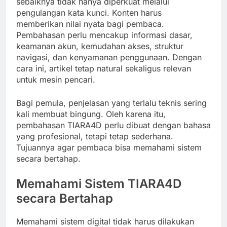
sebaiknya tidak hanya diperkuat melalui
pengulangan kata kunci. Konten harus
memberikan nilai nyata bagi pembaca.
Pembahasan perlu mencakup informasi dasar,
keamanan akun, kemudahan akses, struktur
navigasi, dan kenyamanan penggunaan. Dengan
cara ini, artikel tetap natural sekaligus relevan
untuk mesin pencari.
Bagi pemula, penjelasan yang terlalu teknis sering
kali membuat bingung. Oleh karena itu,
pembahasan TIARA4D perlu dibuat dengan bahasa
yang profesional, tetapi tetap sederhana.
Tujuannya agar pembaca bisa memahami sistem
secara bertahap.
Memahami Sistem TIARA4D
secara Bertahap
Memahami sistem digital tidak harus dilakukan