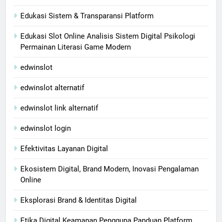
Edukasi Sistem & Transparansi Platform
Edukasi Slot Online Analisis Sistem Digital Psikologi
Permainan Literasi Game Modern
edwinslot
edwinslot alternatif
edwinslot link alternatif
edwinslot login
Efektivitas Layanan Digital
Ekosistem Digital, Brand Modern, Inovasi Pengalaman
Online
Eksplorasi Brand & Identitas Digital
Etika Digital Keamanan Pengguna Panduan Platform