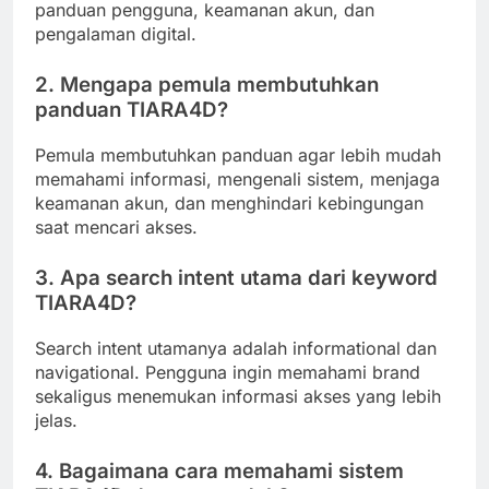
panduan pengguna, keamanan akun, dan
pengalaman digital.
2. Mengapa pemula membutuhkan
panduan TIARA4D?
Pemula membutuhkan panduan agar lebih mudah
memahami informasi, mengenali sistem, menjaga
keamanan akun, dan menghindari kebingungan
saat mencari akses.
3. Apa search intent utama dari keyword
TIARA4D?
Search intent utamanya adalah informational dan
navigational. Pengguna ingin memahami brand
sekaligus menemukan informasi akses yang lebih
jelas.
4. Bagaimana cara memahami sistem