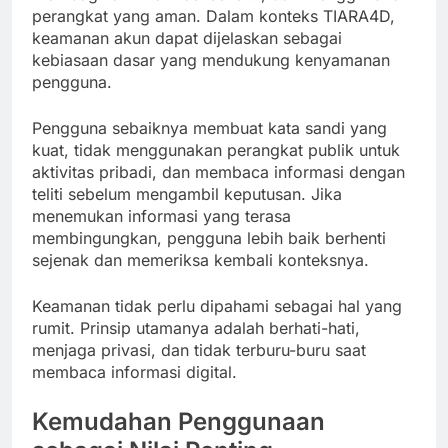
perangkat yang aman. Dalam konteks TIARA4D,
keamanan akun dapat dijelaskan sebagai
kebiasaan dasar yang mendukung kenyamanan
pengguna.
Pengguna sebaiknya membuat kata sandi yang
kuat, tidak menggunakan perangkat publik untuk
aktivitas pribadi, dan membaca informasi dengan
teliti sebelum mengambil keputusan. Jika
menemukan informasi yang terasa
membingungkan, pengguna lebih baik berhenti
sejenak dan memeriksa kembali konteksnya.
Keamanan tidak perlu dipahami sebagai hal yang
rumit. Prinsip utamanya adalah berhati-hati,
menjaga privasi, dan tidak terburu-buru saat
membaca informasi digital.
Kemudahan Penggunaan