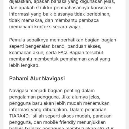
dijelaskan, apakah bahasa yang digunakan jelas,
dan apakah struktur pembahasannya konsisten.
Informasi yang baik biasanya tidak berlebihan,
tidak memaksa, dan membantu pembaca
memahami konteks secara wajar.
Pemula sebaiknya memperhatikan bagian-bagian
seperti pengenalan brand, panduan akses,
keamanan akun, serta FAQ. Bagian tersebut
membantu membentuk pemahaman awal yang
lebih lengkap.
Pahami Alur Navigasi
Navigasi menjadi bagian penting dalam
pengalaman pengguna. Jika alurnya jelas,
pengguna baru akan lebih mudah menemukan
informasi yang dibutuhkan. Dalam pencarian
TIARA4D, istilah seperti akses mudah, panduan
pengguna, dan mobile friendly menunjukkan
bahwa banyak pengguna membutuhkan struktur