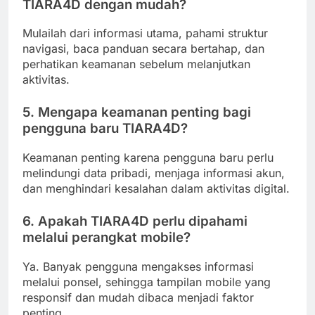
TIARA4D dengan mudah?
Mulailah dari informasi utama, pahami struktur
navigasi, baca panduan secara bertahap, dan
perhatikan keamanan sebelum melanjutkan
aktivitas.
5. Mengapa keamanan penting bagi
pengguna baru TIARA4D?
Keamanan penting karena pengguna baru perlu
melindungi data pribadi, menjaga informasi akun,
dan menghindari kesalahan dalam aktivitas digital.
6. Apakah TIARA4D perlu dipahami
melalui perangkat mobile?
Ya. Banyak pengguna mengakses informasi
melalui ponsel, sehingga tampilan mobile yang
responsif dan mudah dibaca menjadi faktor
penting.