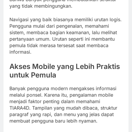
yang tidak membingungkan.
Navigasi yang baik biasanya memiliki urutan logis.
Pengguna mulai dari pengenalan, memahami
sistem, membaca bagian keamanan, lalu melihat
pertanyaan umum. Urutan seperti ini membantu
pemula tidak merasa tersesat saat membaca
informasi.
Akses Mobile yang Lebih Praktis
untuk Pemula
Banyak pengguna modern mengakses informasi
melalui ponsel. Karena itu, pengalaman mobile
menjadi faktor penting dalam memahami
TIARA4D. Tampilan yang mudah dibaca, struktur
paragraf yang rapi, dan menu yang jelas dapat
membuat pengguna baru lebih nyaman.