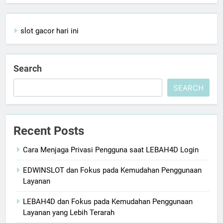
slot gacor hari ini
Search
SEARCH
Recent Posts
Cara Menjaga Privasi Pengguna saat LEBAH4D Login
EDWINSLOT dan Fokus pada Kemudahan Penggunaan
Layanan
LEBAH4D dan Fokus pada Kemudahan Penggunaan
Layanan yang Lebih Terarah