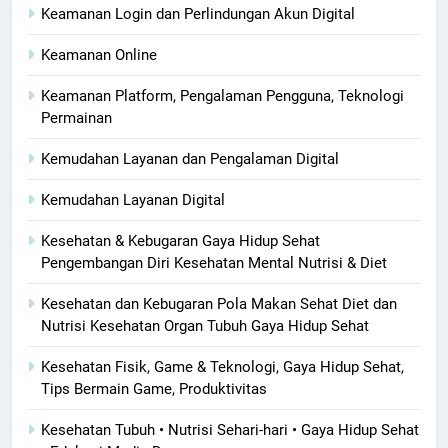
Keamanan Login dan Perlindungan Akun Digital
Keamanan Online
Keamanan Platform, Pengalaman Pengguna, Teknologi
Permainan
Kemudahan Layanan dan Pengalaman Digital
Kemudahan Layanan Digital
Kesehatan & Kebugaran Gaya Hidup Sehat
Pengembangan Diri Kesehatan Mental Nutrisi & Diet
Kesehatan dan Kebugaran Pola Makan Sehat Diet dan
Nutrisi Kesehatan Organ Tubuh Gaya Hidup Sehat
Kesehatan Fisik, Game & Teknologi, Gaya Hidup Sehat,
Tips Bermain Game, Produktivitas
Kesehatan Tubuh • Nutrisi Sehari-hari • Gaya Hidup Sehat