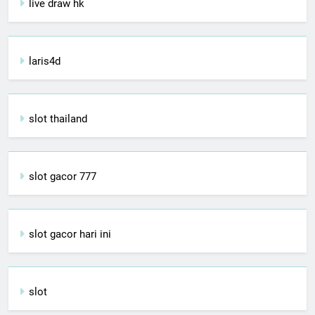
live draw hk
laris4d
slot thailand
slot gacor 777
slot gacor hari ini
slot