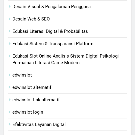
Desain Visual & Pengalaman Pengguna
Desain Web & SEO
Edukasi Literasi Digital & Probabilitas
Edukasi Sistem & Transparansi Platform
Edukasi Slot Online Analisis Sistem Digital Psikologi
Permainan Literasi Game Modern
edwinslot
edwinslot alternatif
edwinslot link alternatif
edwinslot login
Efektivitas Layanan Digital