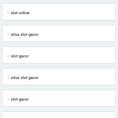
slot online
situs slot gacor
slot gacor
situs slot gacor
slot gacor