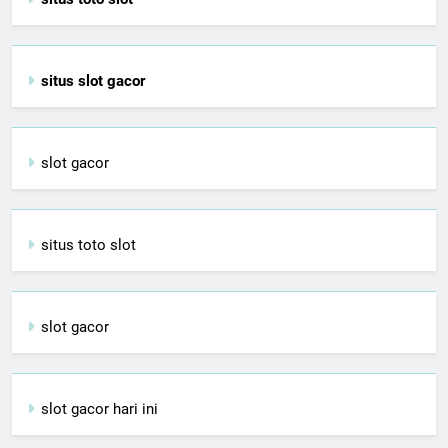
situs slot gacor
slot gacor
situs toto slot
slot gacor
slot gacor hari ini