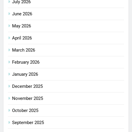
July 2026
June 2026
May 2026
April 2026
March 2026
February 2026
January 2026
December 2025
November 2025
October 2025
September 2025