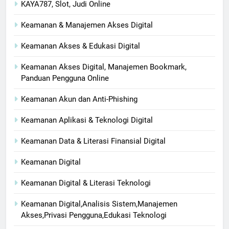
KAYA787, Slot, Judi Online
Keamanan & Manajemen Akses Digital
Keamanan Akses & Edukasi Digital
Keamanan Akses Digital, Manajemen Bookmark,
Panduan Pengguna Online
Keamanan Akun dan Anti-Phishing
Keamanan Aplikasi & Teknologi Digital
Keamanan Data & Literasi Finansial Digital
Keamanan Digital
Keamanan Digital & Literasi Teknologi
Keamanan Digital,Analisis Sistem,Manajemen
Akses,Privasi Pengguna,Edukasi Teknologi