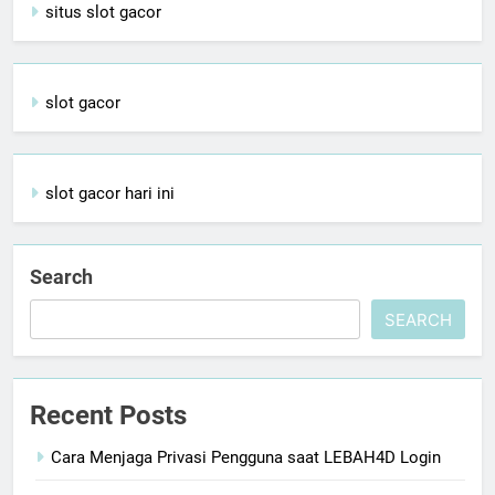
situs slot gacor
slot gacor
slot gacor hari ini
Search
SEARCH
Recent Posts
Cara Menjaga Privasi Pengguna saat LEBAH4D Login