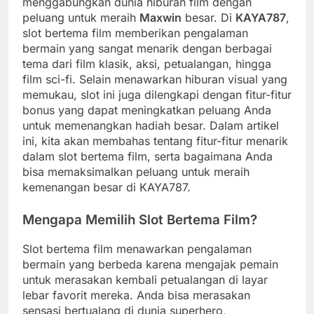
menggabungkan dunia hiburan film dengan
peluang untuk meraih
Maxwin
besar. Di
KAYA787
,
slot bertema film memberikan pengalaman
bermain yang sangat menarik dengan berbagai
tema dari film klasik, aksi, petualangan, hingga
film sci-fi. Selain menawarkan hiburan visual yang
memukau, slot ini juga dilengkapi dengan fitur-fitur
bonus yang dapat meningkatkan peluang Anda
untuk memenangkan hadiah besar. Dalam artikel
ini, kita akan membahas tentang fitur-fitur menarik
dalam slot bertema film, serta bagaimana Anda
bisa memaksimalkan peluang untuk meraih
kemenangan besar di KAYA787.
Mengapa Memilih Slot Bertema Film?
Slot bertema film menawarkan pengalaman
bermain yang berbeda karena mengajak pemain
untuk merasakan kembali petualangan di layar
lebar favorit mereka. Anda bisa merasakan
sensasi bertualang di dunia superhero,