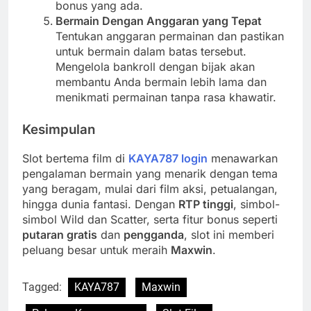
bonus yang ada.
Bermain Dengan Anggaran yang Tepat
Tentukan anggaran permainan dan pastikan
untuk bermain dalam batas tersebut.
Mengelola bankroll dengan bijak akan
membantu Anda bermain lebih lama dan
menikmati permainan tanpa rasa khawatir.
Kesimpulan
Slot bertema film di
KAYA787 login
menawarkan
pengalaman bermain yang menarik dengan tema
yang beragam, mulai dari film aksi, petualangan,
hingga dunia fantasi. Dengan
RTP tinggi
, simbol-
simbol Wild dan Scatter, serta fitur bonus seperti
putaran gratis
dan
pengganda
, slot ini memberi
peluang besar untuk meraih
Maxwin
.
Tagged:
KAYA787
Maxwin