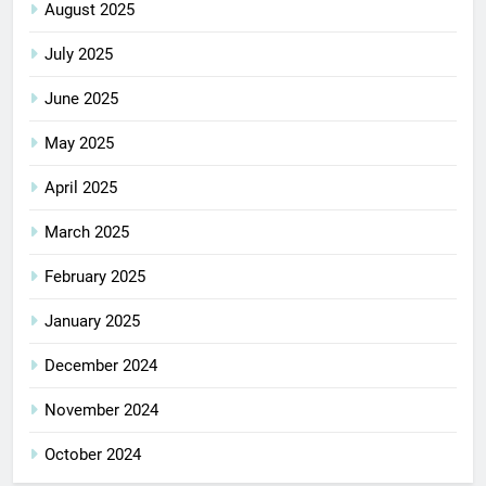
August 2025
July 2025
June 2025
May 2025
April 2025
March 2025
February 2025
January 2025
December 2024
November 2024
October 2024