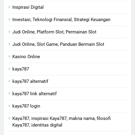
Inspirasi Digital
Investasi, Teknologi Finansial, Strategi Keuangan
Judi Online, Platform Slot, Permainan Slot
Judi Online, Slot Game, Panduan Bermain Slot
Kasino Online
kaya787
kaya787 alternatif
kaya787 link alternatif
kaya787 login
Kaya787, inspirasi Kaya787, makna nama, filosofi
Kaya787, identitas digital