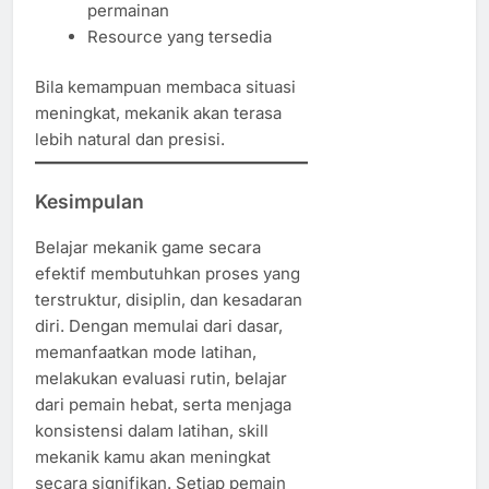
permainan
Resource yang tersedia
Bila kemampuan membaca situasi
meningkat, mekanik akan terasa
lebih natural dan presisi.
Kesimpulan
Belajar mekanik game secara
efektif membutuhkan proses yang
terstruktur, disiplin, dan kesadaran
diri. Dengan memulai dari dasar,
memanfaatkan mode latihan,
melakukan evaluasi rutin, belajar
dari pemain hebat, serta menjaga
konsistensi dalam latihan, skill
mekanik kamu akan meningkat
secara signifikan. Setiap pemain