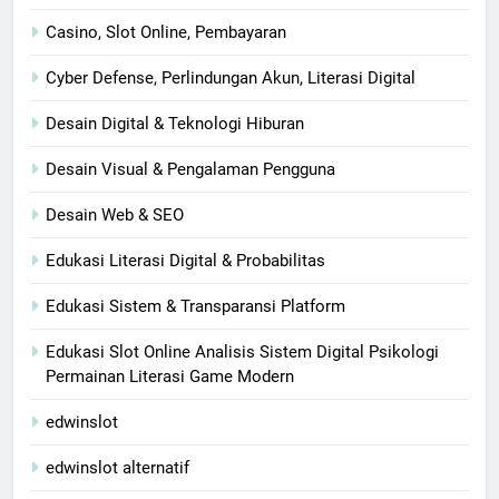
Casino, Slot Online, Pembayaran
Cyber Defense, Perlindungan Akun, Literasi Digital
Desain Digital & Teknologi Hiburan
Desain Visual & Pengalaman Pengguna
Desain Web & SEO
Edukasi Literasi Digital & Probabilitas
Edukasi Sistem & Transparansi Platform
Edukasi Slot Online Analisis Sistem Digital Psikologi
Permainan Literasi Game Modern
edwinslot
edwinslot alternatif