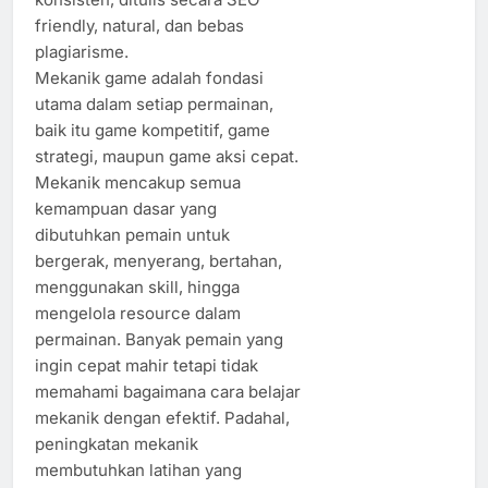
friendly, natural, dan bebas
plagiarisme.
Mekanik game adalah fondasi
utama dalam setiap permainan,
baik itu game kompetitif, game
strategi, maupun game aksi cepat.
Mekanik mencakup semua
kemampuan dasar yang
dibutuhkan pemain untuk
bergerak, menyerang, bertahan,
menggunakan skill, hingga
mengelola resource dalam
permainan. Banyak pemain yang
ingin cepat mahir tetapi tidak
memahami bagaimana cara belajar
mekanik dengan efektif. Padahal,
peningkatan mekanik
membutuhkan latihan yang