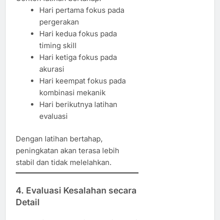
Hari pertama fokus pada
pergerakan
Hari kedua fokus pada
timing skill
Hari ketiga fokus pada
akurasi
Hari keempat fokus pada
kombinasi mekanik
Hari berikutnya latihan
evaluasi
Dengan latihan bertahap,
peningkatan akan terasa lebih
stabil dan tidak melelahkan.
4. Evaluasi Kesalahan secara
Detail