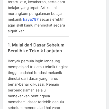
terstruktur, kesabaran, serta cara
belajar yang tepat. Artikel ini
merangkum pengalaman belajar
mekanik
kaya787
secara efektif
agar skill kamu meningkat secara
signifikan.
1. Mulai dari Dasar Sebelum
Beralih ke Teknik Lanjutan
Banyak pemula ingin langsung
mempelajari trik atau teknik tingkat
tinggi, padahal fondasi mekanik
dimulai dari dasar yang harus
benar-benar dikuasai. Pemain
berpengalaman selalu
menekankan pentingnya
memahami dasar terlebih dahulu
sebelum mempelajari hal yang