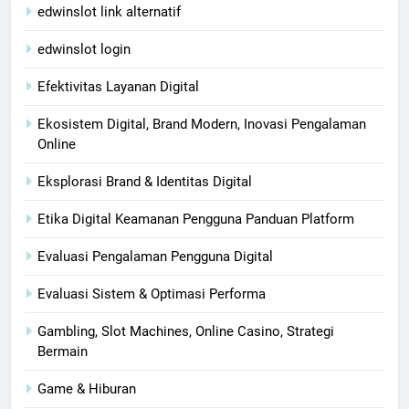
edwinslot link alternatif
edwinslot login
Efektivitas Layanan Digital
Ekosistem Digital, Brand Modern, Inovasi Pengalaman
Online
Eksplorasi Brand & Identitas Digital
Etika Digital Keamanan Pengguna Panduan Platform
Evaluasi Pengalaman Pengguna Digital
Evaluasi Sistem & Optimasi Performa
Gambling, Slot Machines, Online Casino, Strategi
Bermain
Game & Hiburan