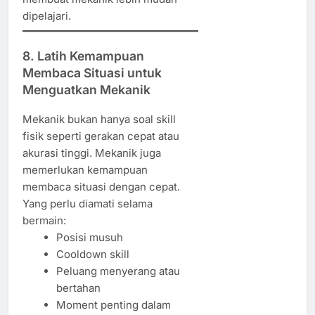
dipelajari.
8. Latih Kemampuan
Membaca Situasi untuk
Menguatkan Mekanik
Mekanik bukan hanya soal skill
fisik seperti gerakan cepat atau
akurasi tinggi. Mekanik juga
memerlukan kemampuan
membaca situasi dengan cepat.
Yang perlu diamati selama
bermain:
Posisi musuh
Cooldown skill
Peluang menyerang atau
bertahan
Moment penting dalam