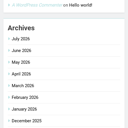
A WordPress Commenter
on
Hello world!
Archives
July 2026
June 2026
May 2026
April 2026
March 2026
February 2026
January 2026
December 2025