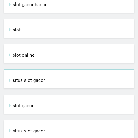
slot gacor hari ini
slot
slot online
situs slot gacor
slot gacor
situs slot gacor