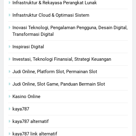
Infrastruktur & Rekayasa Perangkat Lunak
Infrastruktur Cloud & Optimasi Sistem
Inovasi Teknologi, Pengalaman Pengguna, Desain Digital,
Transformasi Digital
Inspirasi Digital
Investasi, Teknologi Finansial, Strategi Keuangan
Judi Online, Platform Slot, Permainan Slot
Judi Online, Slot Game, Panduan Bermain Slot
Kasino Online
kaya787
kaya787 alternatif
kaya787 link alternatif