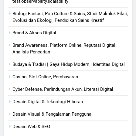
test,observability,scalability
Biologi Fantasi, Pop Culture & Sains, Studi Makhluk Fiksi,
Evolusi dan Ekologi, Pendidikan Sains Kreatif
Brand & Akses Digital
Brand Awareness, Platform Online, Reputasi Digital,
Analisis Pencarian
Budaya & Tradisi | Gaya Hidup Modern | Identitas Digital
Casino, Slot Online, Pembayaran
Cyber Defense, Perlindungan Akun, Literasi Digital
Desain Digital & Teknologi Hiburan
Desain Visual & Pengalaman Pengguna
Desain Web & SEO