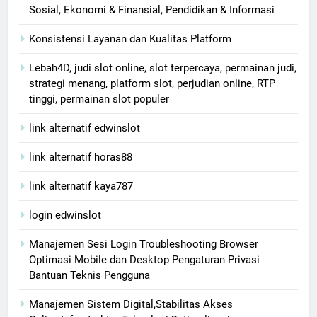
Sosial, Ekonomi & Finansial, Pendidikan & Informasi
Konsistensi Layanan dan Kualitas Platform
Lebah4D, judi slot online, slot terpercaya, permainan judi,
strategi menang, platform slot, perjudian online, RTP
tinggi, permainan slot populer
link alternatif edwinslot
link alternatif horas88
link alternatif kaya787
login edwinslot
Manajemen Sesi Login Troubleshooting Browser
Optimasi Mobile dan Desktop Pengaturan Privasi
Bantuan Teknis Pengguna
Manajemen Sistem Digital,Stabilitas Akses