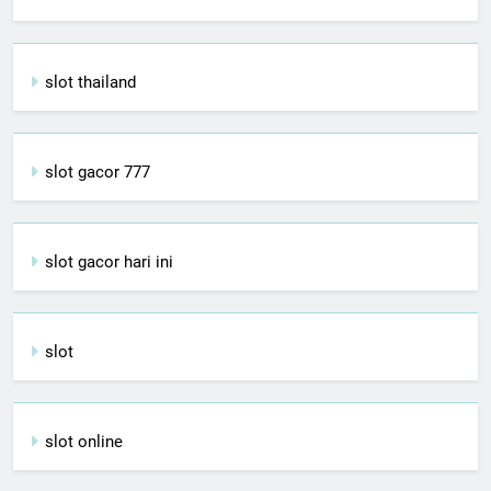
slot thailand
slot gacor 777
slot gacor hari ini
slot
slot online