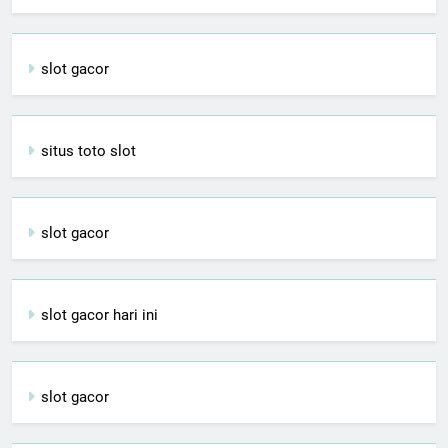
slot gacor
situs toto slot
slot gacor
slot gacor hari ini
slot gacor