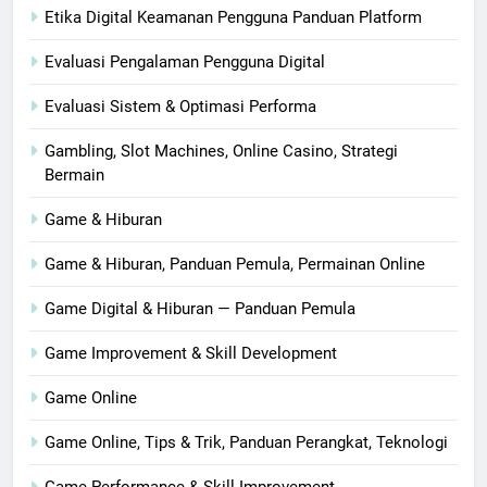
Etika Digital Keamanan Pengguna Panduan Platform
Evaluasi Pengalaman Pengguna Digital
Evaluasi Sistem & Optimasi Performa
Gambling, Slot Machines, Online Casino, Strategi
Bermain
Game & Hiburan
Game & Hiburan, Panduan Pemula, Permainan Online
Game Digital & Hiburan — Panduan Pemula
Game Improvement & Skill Development
Game Online
Game Online, Tips & Trik, Panduan Perangkat, Teknologi