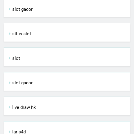
slot gacor
situs slot
slot
slot gacor
live draw hk
laris4d