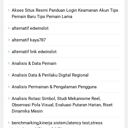
Akses Situs Resmi Panduan Login Keamanan Akun Tips
Pemain Baru Tips Pemain Lama
alternatif edwinslot
alternatif kaya787
alternatif link edwinslot
Analisis & Data Pemain
Analisis Data & Perilaku Digital Regional
Analisis Permainan & Pengalaman Pengguna
Analisis Rotasi Simbol, Studi Mekanisme Reel,
Observasi Pola Visual, Evaluasi Putaran Harian, Riset
Dinamika Mesin
benchmarking,kinerja sistem,latency test,stress