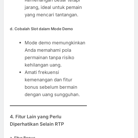
jarang, ideal untuk pemain
yang mencari tantangan.
d. Cobalah Slot dalam Mode Demo
Mode demo memungkinkan
Anda memahami pola
permainan tanpa risiko
kehilangan uang.
Amati frekuensi
kemenangan dan fitur
bonus sebelum bermain
dengan uang sungguhan.
4.
Fitur Lain yang Perlu
Diperhatikan Selain RTP
a. Fitur Bonus