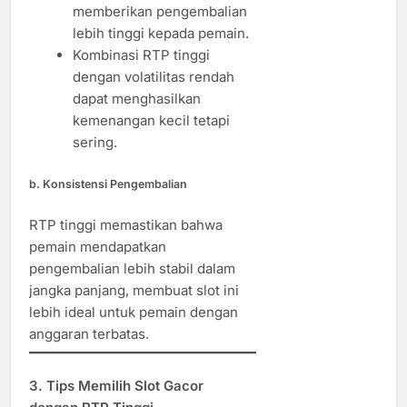
memberikan pengembalian
lebih tinggi kepada pemain.
Kombinasi RTP tinggi
dengan volatilitas rendah
dapat menghasilkan
kemenangan kecil tetapi
sering.
b. Konsistensi Pengembalian
RTP tinggi memastikan bahwa
pemain mendapatkan
pengembalian lebih stabil dalam
jangka panjang, membuat slot ini
lebih ideal untuk pemain dengan
anggaran terbatas.
3.
Tips Memilih Slot Gacor