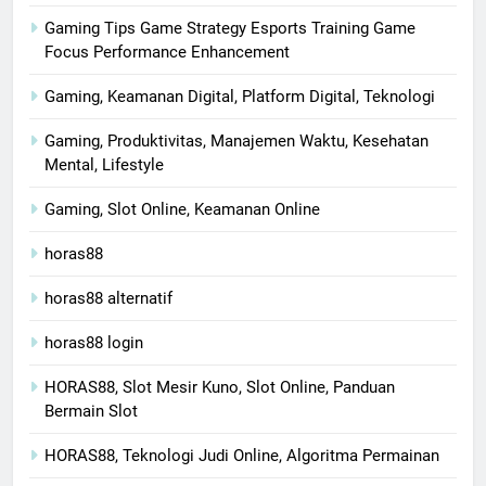
Gaming Tips Game Strategy Esports Training Game
Focus Performance Enhancement
Gaming, Keamanan Digital, Platform Digital, Teknologi
Gaming, Produktivitas, Manajemen Waktu, Kesehatan
Mental, Lifestyle
Gaming, Slot Online, Keamanan Online
horas88
horas88 alternatif
horas88 login
HORAS88, Slot Mesir Kuno, Slot Online, Panduan
Bermain Slot
HORAS88, Teknologi Judi Online, Algoritma Permainan