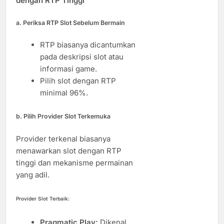
dengan RTP Tinggi
a. Periksa RTP Slot Sebelum Bermain
RTP biasanya dicantumkan
pada deskripsi slot atau
informasi game.
Pilih slot dengan RTP
minimal 96%.
b. Pilih Provider Slot Terkemuka
Provider terkenal biasanya
menawarkan slot dengan RTP
tinggi dan mekanisme permainan
yang adil.
Provider Slot Terbaik:
Pragmatic Play:
Dikenal