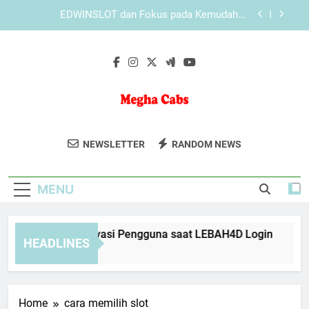
Skip
LEBAH4D dan Fokus pada Kemudahan
to
Penggunaan Layanan yang Lebih Terarah
content
KAYA787 dan Fokus pada Kemudahan
Penggunaan Layanan yang Lebih Terarah
Cara Menjaga Privasi Pengguna saat LEBAH4D
Login
EDWINSLOT dan Fokus pada Kemudahan
Penggunaan Layanan
Megha Cabs
Nikmati Perjalanan Aman Dan Nyaman
LEBAH4D dan Fokus pada Kemudahan
NEWSLETTER
RANDOM NEWS
Penggunaan Layanan yang Lebih Terarah
Dengan Megha Cabs. Solusi
KAYA787 dan Fokus pada Kemudahan
Transportasi Yang Terpercaya.
Penggunaan Layanan yang Lebih Terarah
MENU
ra Menjaga Privasi Pengguna saat LEBAH4D Login
EDW
HEADLINES
Weeks Ago
3 We
Home
cara memilih slot