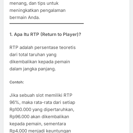
menang, dan tips untuk
meningkatkan pengalaman
bermain Anda.
1.
Apa Itu RTP (Return to Player)?
RTP adalah persentase teoretis
dari total taruhan yang
dikembalikan kepada pemain
dalam jangka panjang.
Contoh:
Jika sebuah slot memiliki RTP
96%, maka rata-rata dari setiap
Rp100.000 yang dipertaruhkan,
Rp96.000 akan dikembalikan
kepada pemain, sementara
Rp4.000 menjadi keuntungan