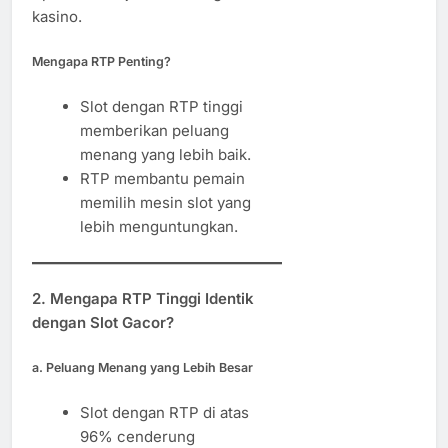
kasino.
Mengapa RTP Penting?
Slot dengan RTP tinggi
memberikan peluang
menang yang lebih baik.
RTP membantu pemain
memilih mesin slot yang
lebih menguntungkan.
2.
Mengapa RTP Tinggi Identik
dengan Slot Gacor?
a. Peluang Menang yang Lebih Besar
Slot dengan RTP di atas
96% cenderung