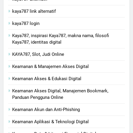
kaya787 link alternatif
kaya787 login
Kaya787, inspirasi Kaya787, makna nama, filosofi
Kaya787, identitas digital
KAYA787, Slot, Judi Online
Keamanan & Manajemen Akses Digital
Keamanan Akses & Edukasi Digital
Keamanan Akses Digital, Manajemen Bookmark,
Panduan Pengguna Online
Keamanan Akun dan Anti-Phishing
Keamanan Aplikasi & Teknologi Digital