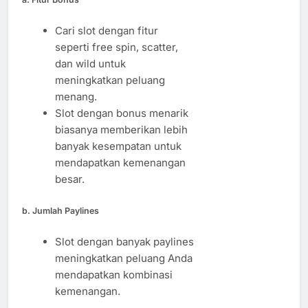
Cari slot dengan fitur
seperti free spin, scatter,
dan wild untuk
meningkatkan peluang
menang.
Slot dengan bonus menarik
biasanya memberikan lebih
banyak kesempatan untuk
mendapatkan kemenangan
besar.
b. Jumlah Paylines
Slot dengan banyak paylines
meningkatkan peluang Anda
mendapatkan kombinasi
kemenangan.