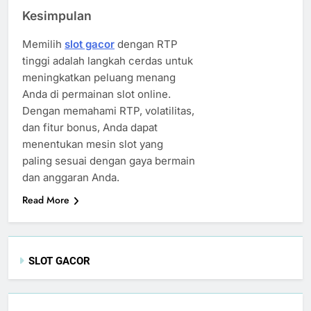
Kesimpulan
Memilih
slot gacor
dengan RTP
tinggi adalah langkah cerdas untuk
meningkatkan peluang menang
Anda di permainan slot online.
Dengan memahami RTP, volatilitas,
dan fitur bonus, Anda dapat
menentukan mesin slot yang
paling sesuai dengan gaya bermain
dan anggaran Anda.
Read More
SLOT GACOR