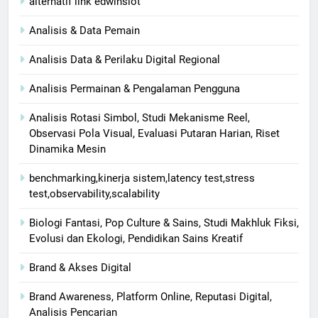
alternatif link edwinslot
Analisis & Data Pemain
Analisis Data & Perilaku Digital Regional
Analisis Permainan & Pengalaman Pengguna
Analisis Rotasi Simbol, Studi Mekanisme Reel,
Observasi Pola Visual, Evaluasi Putaran Harian, Riset
Dinamika Mesin
benchmarking,kinerja sistem,latency test,stress
test,observability,scalability
Biologi Fantasi, Pop Culture & Sains, Studi Makhluk Fiksi,
Evolusi dan Ekologi, Pendidikan Sains Kreatif
Brand & Akses Digital
Brand Awareness, Platform Online, Reputasi Digital,
Analisis Pencarian