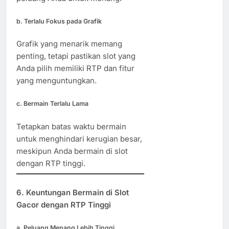
b. Terlalu Fokus pada Grafik
Grafik yang menarik memang
penting, tetapi pastikan slot yang
Anda pilih memiliki RTP dan fitur
yang menguntungkan.
c. Bermain Terlalu Lama
Tetapkan batas waktu bermain
untuk menghindari kerugian besar,
meskipun Anda bermain di slot
dengan RTP tinggi.
6.
Keuntungan Bermain di Slot
Gacor dengan RTP Tinggi
a. Peluang Menang Lebih Tinggi