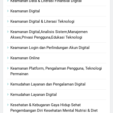
Keamanan Data & Literasi Finansial Digital
Keamanan Digital
Keamanan Digital & Literasi Teknologi
Keamanan Digital,Analisis Sistem,Manajemen
Akses,Privasi Pengguna,Edukasi Teknologi
Keamanan Login dan Perlindungan Akun Digital
Keamanan Online
Keamanan Platform, Pengalaman Pengguna, Teknologi
Permainan
Kemudahan Layanan dan Pengalaman Digital
Kemudahan Layanan Digital
Kesehatan & Kebugaran Gaya Hidup Sehat
Pengembangan Diri Kesehatan Mental Nutrisi & Diet