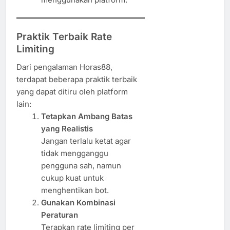
Praktik Terbaik Rate
Limiting
Dari pengalaman Horas88,
terdapat beberapa praktik terbaik
yang dapat ditiru oleh platform
lain:
Tetapkan Ambang Batas
yang Realistis
Jangan terlalu ketat agar
tidak mengganggu
pengguna sah, namun
cukup kuat untuk
menghentikan bot.
Gunakan Kombinasi
Peraturan
Terapkan rate limiting per