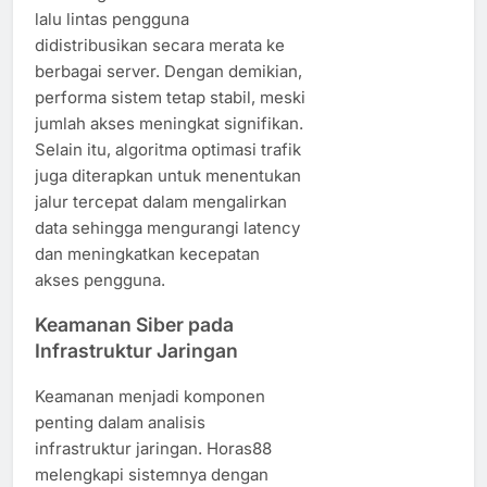
lalu lintas pengguna
didistribusikan secara merata ke
berbagai server. Dengan demikian,
performa sistem tetap stabil, meski
jumlah akses meningkat signifikan.
Selain itu, algoritma optimasi trafik
juga diterapkan untuk menentukan
jalur tercepat dalam mengalirkan
data sehingga mengurangi latency
dan meningkatkan kecepatan
akses pengguna.
Keamanan Siber pada
Infrastruktur Jaringan
Keamanan menjadi komponen
penting dalam analisis
infrastruktur jaringan. Horas88
melengkapi sistemnya dengan