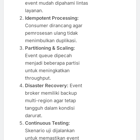
event mudah dipahami lintas
layanan.
Idempotent Processing:
Consumer dirancang agar
pemrosesan ulang tidak
menimbulkan duplikasi.
Partitioning & Scaling:
Event queue dipecah
menjadi beberapa partisi
untuk meningkatkan
throughput.
Disaster Recovery:
Event
broker memiliki backup
multi-region agar tetap
tangguh dalam kondisi
darurat.
Continuous Testing:
Skenario uji dijalankan
untuk memastikan event