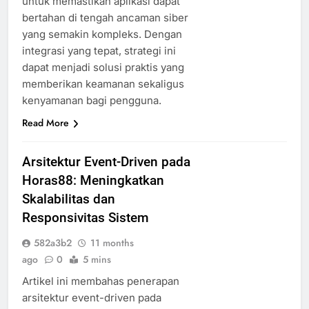
untuk memastikan aplikasi dapat
bertahan di tengah ancaman siber
yang semakin kompleks. Dengan
integrasi yang tepat, strategi ini
dapat menjadi solusi praktis yang
memberikan keamanan sekaligus
kenyamanan bagi pengguna.
Read More
Arsitektur Event-Driven pada
Horas88: Meningkatkan
Skalabilitas dan
Responsivitas Sistem
582a3b2
11 months
ago
0
5 mins
Artikel ini membahas penerapan
arsitektur event-driven pada