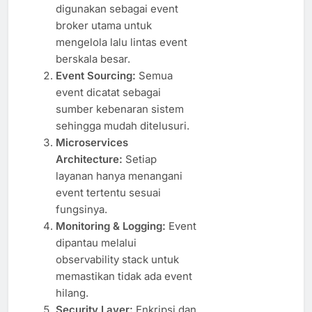
digunakan sebagai event
broker utama untuk
mengelola lalu lintas event
berskala besar.
Event Sourcing:
Semua
event dicatat sebagai
sumber kebenaran sistem
sehingga mudah ditelusuri.
Microservices
Architecture:
Setiap
layanan hanya menangani
event tertentu sesuai
fungsinya.
Monitoring & Logging:
Event
dipantau melalui
observability stack untuk
memastikan tidak ada event
hilang.
Security Layer:
Enkripsi dan