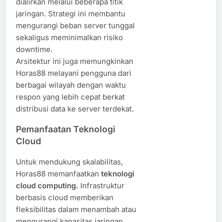
dialirkan melalui beberapa titik
jaringan. Strategi ini membantu
mengurangi beban server tunggal
sekaligus meminimalkan risiko
downtime.
Arsitektur ini juga memungkinkan
Horas88 melayani pengguna dari
berbagai wilayah dengan waktu
respon yang lebih cepat berkat
distribusi data ke server terdekat.
Pemanfaatan Teknologi
Cloud
Untuk mendukung skalabilitas,
Horas88 memanfaatkan
teknologi
cloud computing.
Infrastruktur
berbasis cloud memberikan
fleksibilitas dalam menambah atau
mengurangi kapasitas jaringan