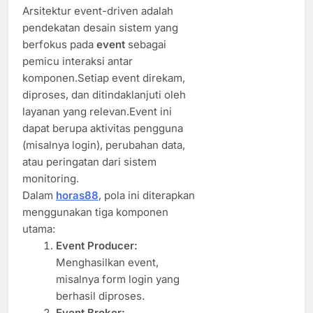
Arsitektur event-driven adalah
pendekatan desain sistem yang
berfokus pada
event
sebagai
pemicu interaksi antar
komponen.Setiap event direkam,
diproses, dan ditindaklanjuti oleh
layanan yang relevan.Event ini
dapat berupa aktivitas pengguna
(misalnya login), perubahan data,
atau peringatan dari sistem
monitoring.
Dalam
horas88
, pola ini diterapkan
menggunakan tiga komponen
utama:
Event Producer:
Menghasilkan event,
misalnya form login yang
berhasil diproses.
Event Broker: