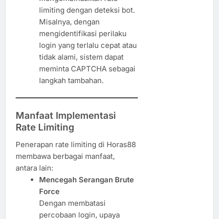
limiting dengan deteksi bot.
Misalnya, dengan
mengidentifikasi perilaku
login yang terlalu cepat atau
tidak alami, sistem dapat
meminta CAPTCHA sebagai
langkah tambahan.
Manfaat Implementasi
Rate Limiting
Penerapan rate limiting di Horas88
membawa berbagai manfaat,
antara lain:
Mencegah Serangan Brute
Force
Dengan membatasi
percobaan login, upaya