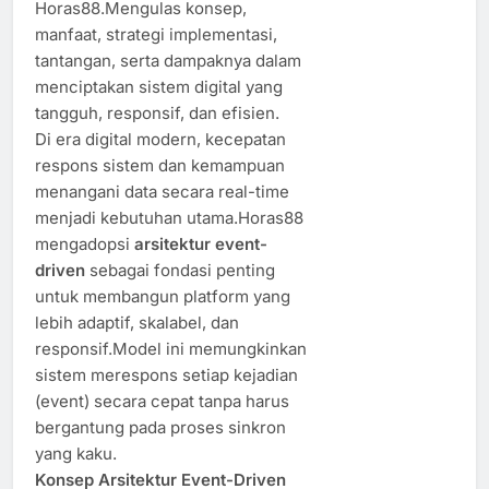
Horas88.Mengulas konsep,
manfaat, strategi implementasi,
tantangan, serta dampaknya dalam
menciptakan sistem digital yang
tangguh, responsif, dan efisien.
Di era digital modern, kecepatan
respons sistem dan kemampuan
menangani data secara real-time
menjadi kebutuhan utama.Horas88
mengadopsi
arsitektur event-
driven
sebagai fondasi penting
untuk membangun platform yang
lebih adaptif, skalabel, dan
responsif.Model ini memungkinkan
sistem merespons setiap kejadian
(event) secara cepat tanpa harus
bergantung pada proses sinkron
yang kaku.
Konsep Arsitektur Event-Driven