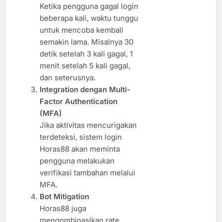
Ketika pengguna gagal login
beberapa kali, waktu tunggu
untuk mencoba kembali
semakin lama. Misalnya 30
detik setelah 3 kali gagal, 1
menit setelah 5 kali gagal,
dan seterusnya.
Integration dengan Multi-
Factor Authentication
(MFA)
Jika aktivitas mencurigakan
terdeteksi, sistem login
Horas88 akan meminta
pengguna melakukan
verifikasi tambahan melalui
MFA.
Bot Mitigation
Horas88 juga
mengombinasikan rate