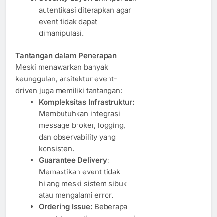
autentikasi diterapkan agar
event tidak dapat
dimanipulasi.
Tantangan dalam Penerapan
Meski menawarkan banyak
keunggulan, arsitektur event-
driven juga memiliki tantangan:
Kompleksitas Infrastruktur:
Membutuhkan integrasi
message broker, logging,
dan observability yang
konsisten.
Guarantee Delivery:
Memastikan event tidak
hilang meski sistem sibuk
atau mengalami error.
Ordering Issue:
Beberapa