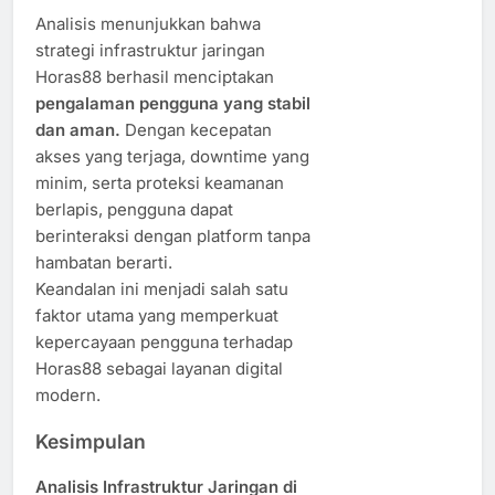
Analisis menunjukkan bahwa
strategi infrastruktur jaringan
Horas88 berhasil menciptakan
pengalaman pengguna yang stabil
dan aman.
Dengan kecepatan
akses yang terjaga, downtime yang
minim, serta proteksi keamanan
berlapis, pengguna dapat
berinteraksi dengan platform tanpa
hambatan berarti.
Keandalan ini menjadi salah satu
faktor utama yang memperkuat
kepercayaan pengguna terhadap
Horas88 sebagai layanan digital
modern.
Kesimpulan
Analisis Infrastruktur Jaringan di