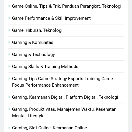
Game Online, Tips & Trik, Panduan Perangkat, Teknologi
Game Performance & Skill Improvement
Game, Hiburan, Teknologi
Gaming & Komunitas
Gaming & Technology
Gaming Skills & Training Methods
Gaming Tips Game Strategy Esports Training Game
Focus Performance Enhancement
Gaming, Keamanan Digital, Platform Digital, Teknologi
Gaming, Produktivitas, Manajemen Waktu, Kesehatan
Mental, Lifestyle
Gaming, Slot Online, Keamanan Online