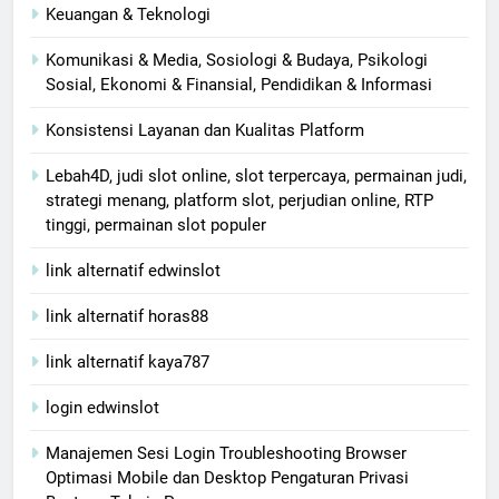
Keuangan & Teknologi
Komunikasi & Media, Sosiologi & Budaya, Psikologi
Sosial, Ekonomi & Finansial, Pendidikan & Informasi
Konsistensi Layanan dan Kualitas Platform
Lebah4D, judi slot online, slot terpercaya, permainan judi,
strategi menang, platform slot, perjudian online, RTP
tinggi, permainan slot populer
link alternatif edwinslot
link alternatif horas88
link alternatif kaya787
login edwinslot
Manajemen Sesi Login Troubleshooting Browser
Optimasi Mobile dan Desktop Pengaturan Privasi