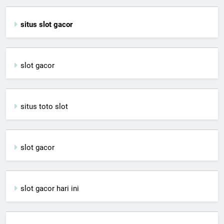
situs slot gacor
slot gacor
situs toto slot
slot gacor
slot gacor hari ini