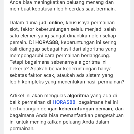
Anda bisa meningkatkan peluang menang dan
membuat keputusan lebih cerdas saat bermain.
Dalam dunia
judi online
, khususnya permainan
slot, faktor keberuntungan selalu menjadi salah
satu elemen yang sangat dinantikan oleh setiap
pemain. Di
HORAS88
, keberuntungan ini sering
kali dianggap sebagai hasil dari algoritma yang
mempengaruhi cara permainan berlangsung.
Tetapi bagaimana sebenarnya algoritma ini
bekerja? Apakah benar keberuntungan hanya
sebatas faktor acak, ataukah ada sistem yang
lebih kompleks yang menentukan hasil permainan?
Artikel ini akan mengulas
algoritma
yang ada di
balik permainan di
HORAS88
, bagaimana hal ini
berhubungan dengan
keberuntungan pemain
, dan
bagaimana Anda bisa memanfaatkan pengetahuan
ini untuk meningkatkan peluang Anda dalam
permainan.