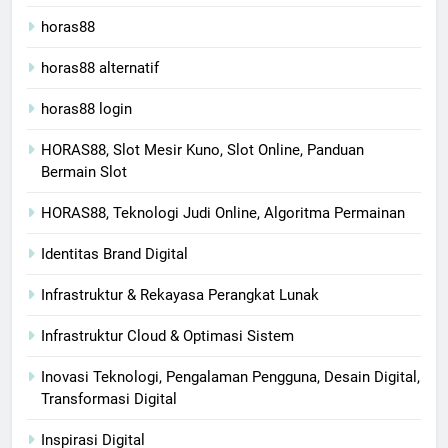
horas88
horas88 alternatif
horas88 login
HORAS88, Slot Mesir Kuno, Slot Online, Panduan
Bermain Slot
HORAS88, Teknologi Judi Online, Algoritma Permainan
Identitas Brand Digital
Infrastruktur & Rekayasa Perangkat Lunak
Infrastruktur Cloud & Optimasi Sistem
Inovasi Teknologi, Pengalaman Pengguna, Desain Digital,
Transformasi Digital
Inspirasi Digital