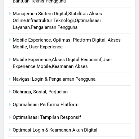
Bantuan Teknis Pengguna
Manajemen Sistem Digital,Stabilitas Akses
Online,Infrastruktur Teknologi,Optimalisasi
Layanan,Pengalaman Pengguna
Mobile Experience, Optimasi Platform Digital, Akses
Mobile, User Experience
Mobile Experience,Akses Digital Responsif,User
Experience Mobile,Keamanan Akses
Navigasi Login & Pengalaman Pengguna
Olahraga, Sosial, Perjudian
Optimalisasi Performa Platform
Optimalisasi Tampilan Responsif
Optimasi Login & Keamanan Akun Digital