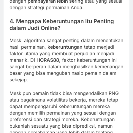
dengan
pembayaran lebih sering
atau yang sesuai
dengan strategi permainan Anda.
4.
Mengapa Keberuntungan Itu Penting
dalam Judi Online?
Meski algoritma sangat penting dalam menentukan
hasil permainan,
keberuntungan
tetap menjadi
faktor utama yang membuat perjudian menjadi
menarik. Di
HORAS88
, faktor keberuntungan ini
sangat berperan dalam menghasilkan kemenangan
besar yang bisa mengubah nasib pemain dalam
sekejap.
Meskipun pemain tidak bisa mengendalikan RNG
atau bagaimana volatilitas bekerja, mereka tetap
dapat mempengaruhi keberuntungan mereka
dengan memilih permainan yang sesuai dengan
preferensi dan strategi mereka. Keberuntungan
bukanlah sesuatu yang bisa diprediksi, namun
dengan pemahaman yang lebih dalam tentang