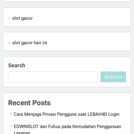
slot gacor
slot gacor hari ini
Search
SEARCH
Recent Posts
Cara Menjaga Privasi Pengguna saat LEBAH4D Login
EDWINSLOT dan Fokus pada Kemudahan Penggunaan
Layanan