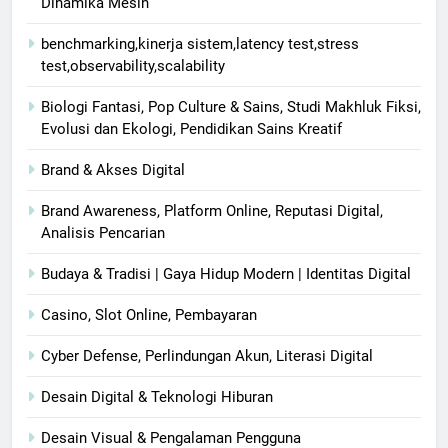
Dinamika Mesin
benchmarking,kinerja sistem,latency test,stress
test,observability,scalability
Biologi Fantasi, Pop Culture & Sains, Studi Makhluk Fiksi,
Evolusi dan Ekologi, Pendidikan Sains Kreatif
Brand & Akses Digital
Brand Awareness, Platform Online, Reputasi Digital,
Analisis Pencarian
Budaya & Tradisi | Gaya Hidup Modern | Identitas Digital
Casino, Slot Online, Pembayaran
Cyber Defense, Perlindungan Akun, Literasi Digital
Desain Digital & Teknologi Hiburan
Desain Visual & Pengalaman Pengguna