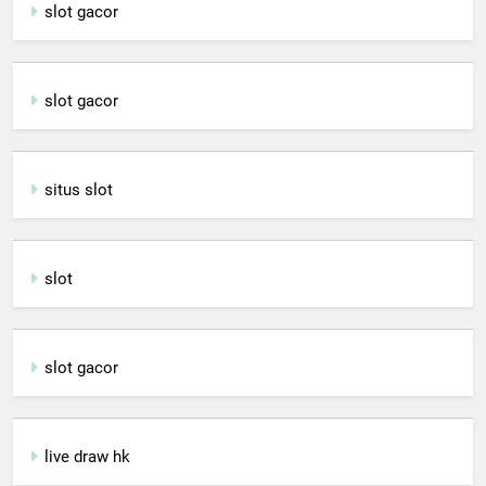
slot gacor
slot gacor
situs slot
slot
slot gacor
live draw hk