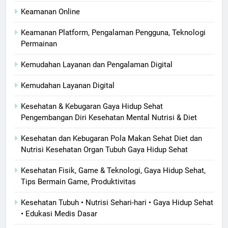
Keamanan Online
Keamanan Platform, Pengalaman Pengguna, Teknologi
Permainan
Kemudahan Layanan dan Pengalaman Digital
Kemudahan Layanan Digital
Kesehatan & Kebugaran Gaya Hidup Sehat
Pengembangan Diri Kesehatan Mental Nutrisi & Diet
Kesehatan dan Kebugaran Pola Makan Sehat Diet dan
Nutrisi Kesehatan Organ Tubuh Gaya Hidup Sehat
Kesehatan Fisik, Game & Teknologi, Gaya Hidup Sehat,
Tips Bermain Game, Produktivitas
Kesehatan Tubuh • Nutrisi Sehari-hari • Gaya Hidup Sehat
• Edukasi Medis Dasar