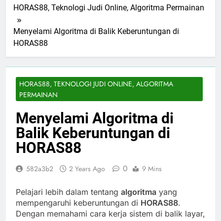
HORAS88, Teknologi Judi Online, Algoritma Permainan
Menyelami Algoritma di Balik Keberuntungan di
HORAS88
HORAS88, TEKNOLOGI JUDI ONLINE, ALGORITMA
PERMAINAN
Menyelami Algoritma di
Balik Keberuntungan di
HORAS88
0
582a3b2
2 Years Ago
9 Mins
Pelajari lebih dalam tentang
algoritma
yang
mempengaruhi keberuntungan di
HORAS88
.
Dengan memahami cara kerja sistem di balik layar,