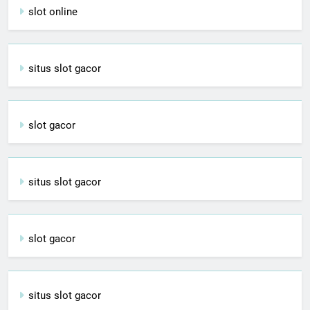
slot online
situs slot gacor
slot gacor
situs slot gacor
slot gacor
situs slot gacor