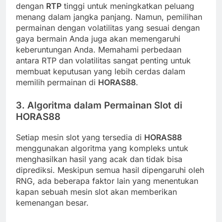
dengan
RTP
tinggi untuk meningkatkan peluang
menang dalam jangka panjang. Namun, pemilihan
permainan dengan volatilitas yang sesuai dengan
gaya bermain Anda juga akan memengaruhi
keberuntungan Anda. Memahami perbedaan
antara RTP dan volatilitas sangat penting untuk
membuat keputusan yang lebih cerdas dalam
memilih permainan di
HORAS88
.
3.
Algoritma dalam Permainan Slot di
HORAS88
Setiap mesin slot yang tersedia di
HORAS88
menggunakan algoritma yang kompleks untuk
menghasilkan hasil yang acak dan tidak bisa
diprediksi. Meskipun semua hasil dipengaruhi oleh
RNG, ada beberapa faktor lain yang menentukan
kapan sebuah mesin slot akan memberikan
kemenangan besar.