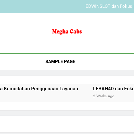
EDWINSLOT dan Fokus 
LEBAH4D dan Fokus pada Kemudahan Pen
KAYA787 dan Fokus pada Kemudahan Pe
ha Cabs
Cara Menjaga 
erjalanan Aman Dan Nyaman Dengan Megha Cabs. Solusi Transp
EDWINSLOT dan Fokus 
SAMPLE PAGE
LEBAH4D dan Fokus pada Kemudahan Pen
KAYA787 dan Fokus pada Kemudahan Pe
an Penggunaan Layanan
LEBAH4D dan Fokus pada Kem
2 Weeks Ago