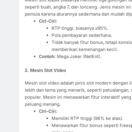
seperti buah, angka 7, dan lonceng. Jenis mesin in
pemula karena aturannya sederhana dan mudah di
Ciri-Ciri:
RTP tinggi, biasanya ≥95%.
Pola pembayaran sederhana.
Tidak banyak fitur bonus, tetapi konsi
memberikan kemenangan kecil.
Contoh:
Mega Joker (NetEnt).
2. Mesin Slot Video
Mesin slot video adalah jenis slot modern dengan 
lebih dan tema yang menarik, seperti petualangan, m
populer. Mesin ini menawarkan fitur interaktif yan
peluang menang.
Ciri-Ciri:
Memiliki RTP tinggi (96% ke atas).
Menawarkan fitur bonus seperti freespi