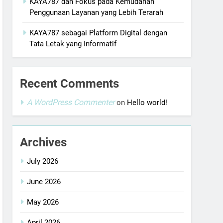
KAYA787 dan Fokus pada Kemudahan
Penggunaan Layanan yang Lebih Terarah
KAYA787 sebagai Platform Digital dengan
Tata Letak yang Informatif
Recent Comments
A WordPress Commenter
on
Hello world!
Archives
July 2026
June 2026
May 2026
April 2026