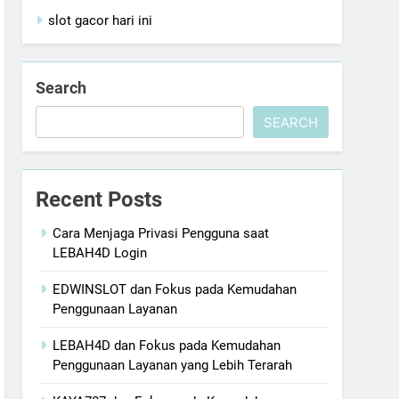
slot gacor hari ini
Search
SEARCH
Recent Posts
Cara Menjaga Privasi Pengguna saat
LEBAH4D Login
EDWINSLOT dan Fokus pada Kemudahan
Penggunaan Layanan
LEBAH4D dan Fokus pada Kemudahan
Penggunaan Layanan yang Lebih Terarah