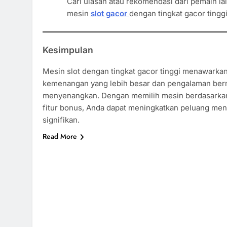
Cari ulasan atau rekomendasi dari pemain 
mesin
slot gacor
dengan tingkat gacor tinggi
Kesimpulan
Mesin slot dengan tingkat gacor tinggi menawarka
kemenangan yang lebih besar dan pengalaman berm
menyenangkan. Dengan memilih mesin berdasarkan R
fitur bonus, Anda dapat meningkatkan peluang me
signifikan.
Read More