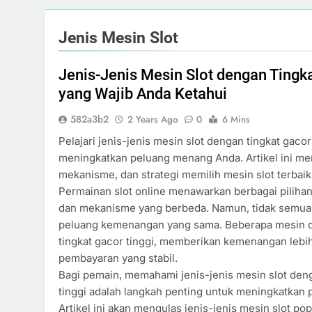
Jenis Mesin Slot
Jenis-Jenis Mesin Slot dengan Tingk
yang Wajib Anda Ketahui
582a3b2
2 Years Ago
0
6 Mins
Pelajari jenis-jenis mesin slot dengan tingkat gacor
meningkatkan peluang menang Anda. Artikel ini me
mekanisme, dan strategi memilih mesin slot terbaik
Permainan slot online menawarkan berbagai pilihan
dan mekanisme yang berbeda. Namun, tidak semua 
peluang kemenangan yang sama. Beberapa mesin di
tingkat gacor tinggi, memberikan kemenangan lebih
pembayaran yang stabil.
Bagi pemain, memahami jenis-jenis mesin slot deng
tinggi adalah langkah penting untuk meningkatkan
Artikel ini akan mengulas jenis-jenis mesin slot popu