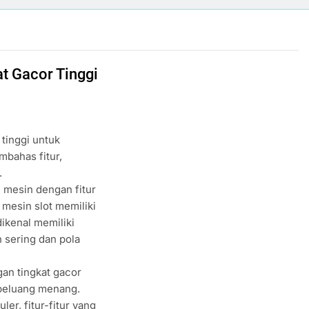
at Gacor Tinggi
 tinggi untuk
mbahas fitur,
.
 mesin dengan fitur
mesin slot memiliki
kenal memiliki
 sering dan pola
an tingkat gacor
 peluang menang.
ler, fitur-fitur yang