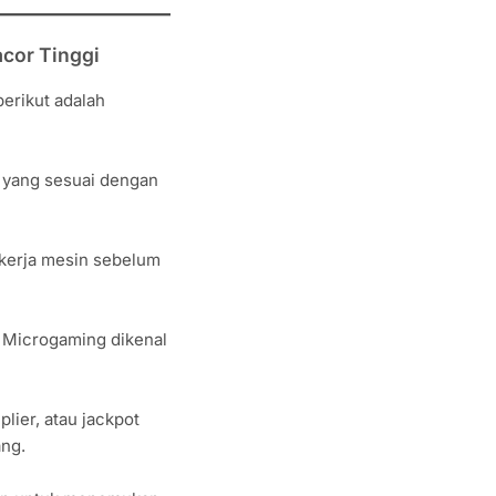
acor Tinggi
erikut adalah
s yang sesuai dengan
erja mesin sebelum
n Microgaming dikenal
lier, atau jackpot
ng.