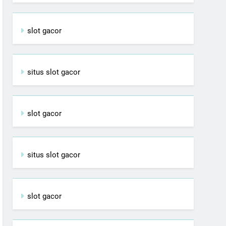
slot gacor
situs slot gacor
slot gacor
situs slot gacor
slot gacor