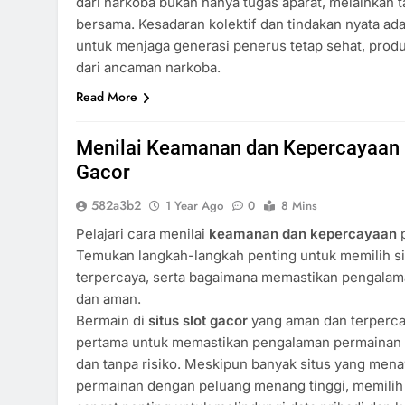
dari narkoba bukan hanya tugas aparat, melainkan 
bersama. Kesadaran kolektif dan tindakan nyata ad
untuk menjaga generasi penerus tetap sehat, produ
dari ancaman narkoba.
Read More
Menilai Keamanan dan Kepercayaan p
Gacor
582a3b2
1 Year Ago
0
8 Mins
Pelajari cara menilai
keamanan dan kepercayaan
Temukan langkah-langkah penting untuk memilih s
terpercaya, serta bagaimana memastikan pengalam
dan aman.
Bermain di
situs slot gacor
yang aman dan terperca
pertama untuk memastikan pengalaman permaina
dan tanpa risiko. Meskipun banyak situs yang men
permainan dengan peluang menang tinggi, memilih