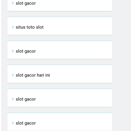
slot gacor
situs toto slot
slot gacor
slot gacor hari ini
slot gacor
slot gacor