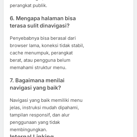
perangkat publik.
6. Mengapa halaman bisa
terasa sulit dinavigasi?
Penyebabnya bisa berasal dari
browser lama, koneksi tidak stabil,
cache menumpuk, perangkat
berat, atau pengguna belum
memahami struktur menu.
7. Bagaimana menilai
navigasi yang baik?
Navigasi yang baik memiliki menu
jelas, instruksi mudah dipahami,
tampilan responsif, dan alur
penggunaan yang tidak
membingungkan.
Internal Linking