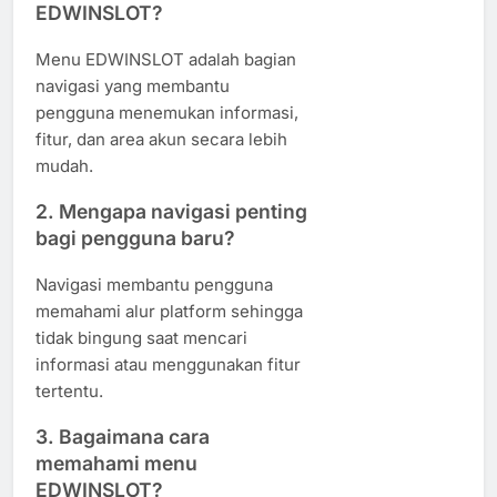
EDWINSLOT?
Menu EDWINSLOT adalah bagian
navigasi yang membantu
pengguna menemukan informasi,
fitur, dan area akun secara lebih
mudah.
2. Mengapa navigasi penting
bagi pengguna baru?
Navigasi membantu pengguna
memahami alur platform sehingga
tidak bingung saat mencari
informasi atau menggunakan fitur
tertentu.
3. Bagaimana cara
memahami menu
EDWINSLOT?