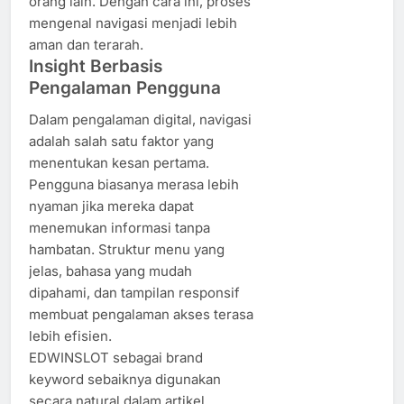
orang lain. Dengan cara ini, proses
mengenal navigasi menjadi lebih
aman dan terarah.
Insight Berbasis
Pengalaman Pengguna
Dalam pengalaman digital, navigasi
adalah salah satu faktor yang
menentukan kesan pertama.
Pengguna biasanya merasa lebih
nyaman jika mereka dapat
menemukan informasi tanpa
hambatan. Struktur menu yang
jelas, bahasa yang mudah
dipahami, dan tampilan responsif
membuat pengalaman akses terasa
lebih efisien.
EDWINSLOT sebagai brand
keyword sebaiknya digunakan
secara natural dalam artikel.