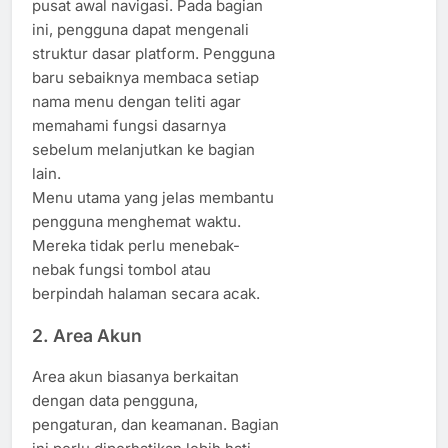
pusat awal navigasi. Pada bagian
ini, pengguna dapat mengenali
struktur dasar platform. Pengguna
baru sebaiknya membaca setiap
nama menu dengan teliti agar
memahami fungsi dasarnya
sebelum melanjutkan ke bagian
lain.
Menu utama yang jelas membantu
pengguna menghemat waktu.
Mereka tidak perlu menebak-
nebak fungsi tombol atau
berpindah halaman secara acak.
2. Area Akun
Area akun biasanya berkaitan
dengan data pengguna,
pengaturan, dan keamanan. Bagian