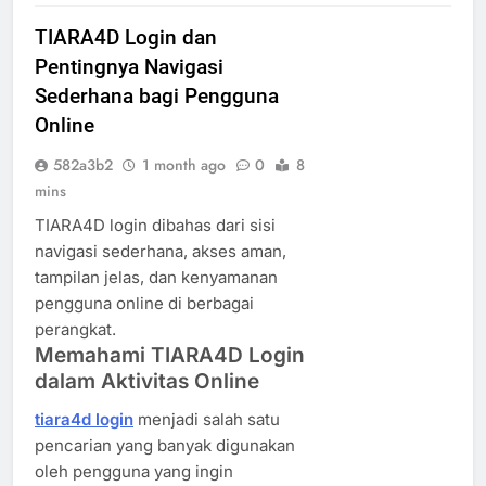
TIARA4D Login dan
Pentingnya Navigasi
Sederhana bagi Pengguna
Online
582a3b2
1 month ago
0
8
mins
TIARA4D login dibahas dari sisi
navigasi sederhana, akses aman,
tampilan jelas, dan kenyamanan
pengguna online di berbagai
perangkat.
Memahami TIARA4D Login
dalam Aktivitas Online
tiara4d login
menjadi salah satu
pencarian yang banyak digunakan
oleh pengguna yang ingin