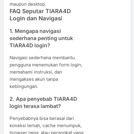
maupun desktop.
FAQ Seputar TIARA4D
Login dan Navigasi
1. Mengapa navigasi
sederhana penting untuk
TIARA4D login?
Navigasi sederhana membantu
pengguna menemukan form login,
memahami instruksi, dan
mengakses akun tanpa
kebingungan.
2. Apa penyebab TIARA4D
login terasa lambat?
Penyebabnya bisa berasal dari
koneksi lemah, cache menumpuk,
browser lama, atau perangkat yang