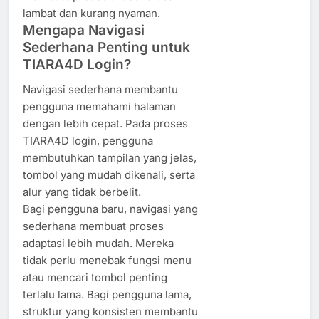
lambat dan kurang nyaman.
Mengapa Navigasi
Sederhana Penting untuk
TIARA4D Login?
Navigasi sederhana membantu
pengguna memahami halaman
dengan lebih cepat. Pada proses
TIARA4D login, pengguna
membutuhkan tampilan yang jelas,
tombol yang mudah dikenali, serta
alur yang tidak berbelit.
Bagi pengguna baru, navigasi yang
sederhana membuat proses
adaptasi lebih mudah. Mereka
tidak perlu menebak fungsi menu
atau mencari tombol penting
terlalu lama. Bagi pengguna lama,
struktur yang konsisten membantu