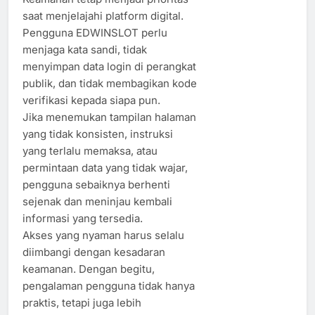
saat menjelajahi platform digital.
Pengguna EDWINSLOT perlu
menjaga kata sandi, tidak
menyimpan data login di perangkat
publik, dan tidak membagikan kode
verifikasi kepada siapa pun.
Jika menemukan tampilan halaman
yang tidak konsisten, instruksi
yang terlalu memaksa, atau
permintaan data yang tidak wajar,
pengguna sebaiknya berhenti
sejenak dan meninjau kembali
informasi yang tersedia.
Akses yang nyaman harus selalu
diimbangi dengan kesadaran
keamanan. Dengan begitu,
pengalaman pengguna tidak hanya
praktis, tetapi juga lebih