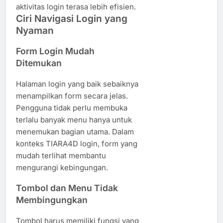
aktivitas login terasa lebih efisien.
Ciri Navigasi Login yang
Nyaman
Form Login Mudah
Ditemukan
Halaman login yang baik sebaiknya
menampilkan form secara jelas.
Pengguna tidak perlu membuka
terlalu banyak menu hanya untuk
menemukan bagian utama. Dalam
konteks TIARA4D login, form yang
mudah terlihat membantu
mengurangi kebingungan.
Tombol dan Menu Tidak
Membingungkan
Tombol harus memiliki fungsi yang