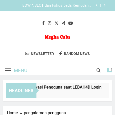
Skip
LEBAH4D dan Fokus pada Kemudahan
to
Penggunaan Layanan yang Lebih Terarah
content
KAYA787 dan Fokus pada Kemudahan
Penggunaan Layanan yang Lebih Terarah
Cara Menjaga Privasi Pengguna saat LEBAH4D
Login
EDWINSLOT dan Fokus pada Kemudahan
Penggunaan Layanan
Megha Cabs
Nikmati Perjalanan Aman Dan Nyaman
LEBAH4D dan Fokus pada Kemudahan
NEWSLETTER
RANDOM NEWS
Penggunaan Layanan yang Lebih Terarah
Dengan Megha Cabs. Solusi
KAYA787 dan Fokus pada Kemudahan
Transportasi Yang Terpercaya.
Penggunaan Layanan yang Lebih Terarah
MENU
ra Menjaga Privasi Pengguna saat LEBAH4D Login
EDW
HEADLINES
Weeks Ago
2 Wee
Home
pengalaman pengguna