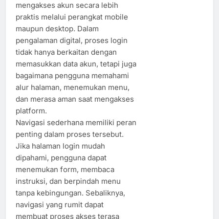
mengakses akun secara lebih
praktis melalui perangkat mobile
maupun desktop. Dalam
pengalaman digital, proses login
tidak hanya berkaitan dengan
memasukkan data akun, tetapi juga
bagaimana pengguna memahami
alur halaman, menemukan menu,
dan merasa aman saat mengakses
platform.
Navigasi sederhana memiliki peran
penting dalam proses tersebut.
Jika halaman login mudah
dipahami, pengguna dapat
menemukan form, membaca
instruksi, dan berpindah menu
tanpa kebingungan. Sebaliknya,
navigasi yang rumit dapat
membuat proses akses terasa