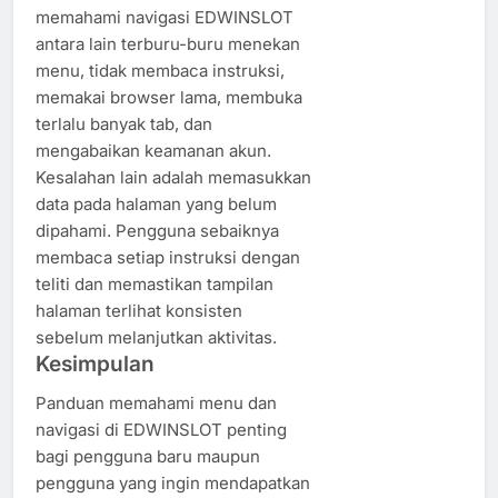
memahami navigasi EDWINSLOT
antara lain terburu-buru menekan
menu, tidak membaca instruksi,
memakai browser lama, membuka
terlalu banyak tab, dan
mengabaikan keamanan akun.
Kesalahan lain adalah memasukkan
data pada halaman yang belum
dipahami. Pengguna sebaiknya
membaca setiap instruksi dengan
teliti dan memastikan tampilan
halaman terlihat konsisten
sebelum melanjutkan aktivitas.
Kesimpulan
Panduan memahami menu dan
navigasi di EDWINSLOT penting
bagi pengguna baru maupun
pengguna yang ingin mendapatkan