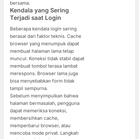
bersama.
Kendala yang Sering
Terjadi saat Login
Beberapa kendala login sering
berasal dari faktor teknis. Cache
browser yang menumpuk dapat
membuat halaman lama tetap
muncul. Koneksi tidak stabil dapat
membuat tombol terasa lambat
merespons. Browser lama juga
bisa menyebabkan form tidak
tampil sempurna.
Sebelum menyimpulkan bahwa
halaman bermasalah, pengguna
dapat memeriksa koneksi,
membersihkan cache,
memperbarui browser, atau
mencoba mode privat. Langkah