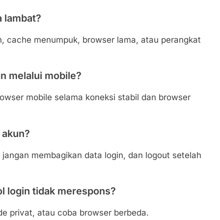
a lambat?
ah, cache menumpuk, browser lama, atau perangkat
n melalui mobile?
rowser mobile selama koneksi stabil dan browser
 akun?
, jangan membagikan data login, dan logout setelah
ol login tidak merespons?
de privat, atau coba browser berbeda.