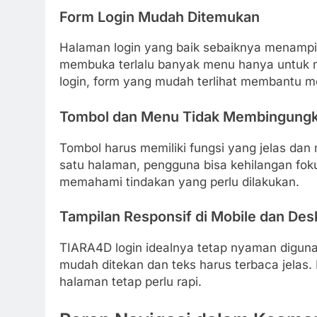
Form Login Mudah Ditemukan
Halaman login yang baik sebaiknya menampil
membuka terlalu banyak menu hanya untuk
login, form yang mudah terlihat membantu 
Tombol dan Menu Tidak Membingung
Tombol harus memiliki fungsi yang jelas dan 
satu halaman, pengguna bisa kehilangan fo
memahami tindakan yang perlu dilakukan.
Tampilan Responsif di Mobile dan Des
TIARA4D login idealnya tetap nyaman digunak
mudah ditekan dan teks harus terbaca jelas. P
halaman tetap perlu rapi.