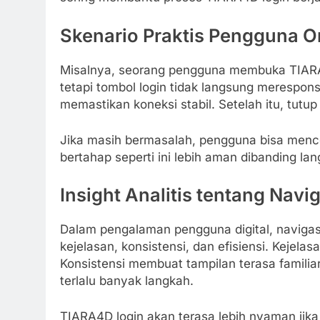
Skenario Praktis Pengguna O
Misalnya, seorang pengguna membuka TIARA4D
tetapi tombol login tidak langsung merespon
memastikan koneksi stabil. Setelah itu, tutup
Jika masih bermasalah, pengguna bisa menc
bertahap seperti ini lebih aman dibanding 
Insight Analitis tentang Navi
Dalam pengalaman pengguna digital, navigasi
kejelasan, konsistensi, dan efisiensi. Kej
Konsistensi membuat tampilan terasa familia
terlalu banyak langkah.
TIARA4D login akan terasa lebih nyaman jika