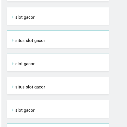
slot gacor
situs slot gacor
slot gacor
situs slot gacor
slot gacor