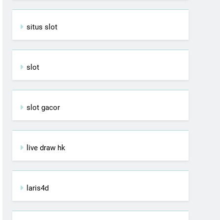
situs slot
slot
slot gacor
live draw hk
laris4d