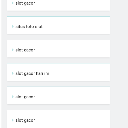
slot gacor
situs toto slot
slot gacor
slot gacor hari ini
slot gacor
slot gacor