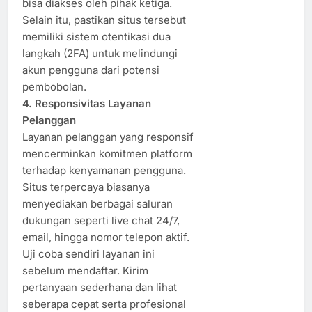
bisa diakses oleh pihak ketiga.
Selain itu, pastikan situs tersebut
memiliki sistem otentikasi dua
langkah (2FA) untuk melindungi
akun pengguna dari potensi
pembobolan.
4. Responsivitas Layanan
Pelanggan
Layanan pelanggan yang responsif
mencerminkan komitmen platform
terhadap kenyamanan pengguna.
Situs terpercaya biasanya
menyediakan berbagai saluran
dukungan seperti live chat 24/7,
email, hingga nomor telepon aktif.
Uji coba sendiri layanan ini
sebelum mendaftar. Kirim
pertanyaan sederhana dan lihat
seberapa cepat serta profesional