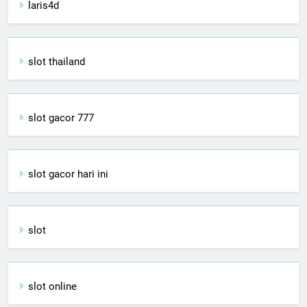
laris4d
slot thailand
slot gacor 777
slot gacor hari ini
slot
slot online