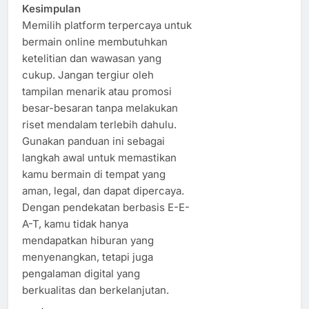
Kesimpulan
Memilih platform terpercaya untuk
bermain online membutuhkan
ketelitian dan wawasan yang
cukup. Jangan tergiur oleh
tampilan menarik atau promosi
besar-besaran tanpa melakukan
riset mendalam terlebih dahulu.
Gunakan panduan ini sebagai
langkah awal untuk memastikan
kamu bermain di tempat yang
aman, legal, dan dapat dipercaya.
Dengan pendekatan berbasis E-E-
A-T, kamu tidak hanya
mendapatkan hiburan yang
menyenangkan, tetapi juga
pengalaman digital yang
berkualitas dan berkelanjutan.