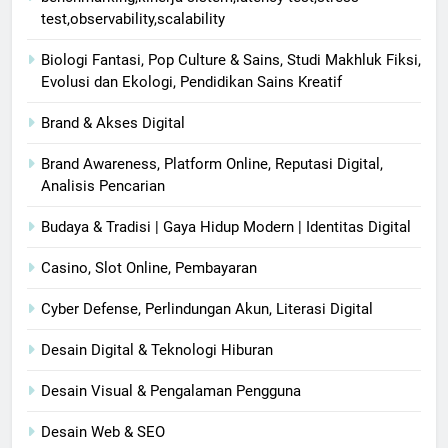
test,observability,scalability
Biologi Fantasi, Pop Culture & Sains, Studi Makhluk Fiksi,
Evolusi dan Ekologi, Pendidikan Sains Kreatif
Brand & Akses Digital
Brand Awareness, Platform Online, Reputasi Digital,
Analisis Pencarian
Budaya & Tradisi | Gaya Hidup Modern | Identitas Digital
Casino, Slot Online, Pembayaran
Cyber Defense, Perlindungan Akun, Literasi Digital
Desain Digital & Teknologi Hiburan
Desain Visual & Pengalaman Pengguna
Desain Web & SEO