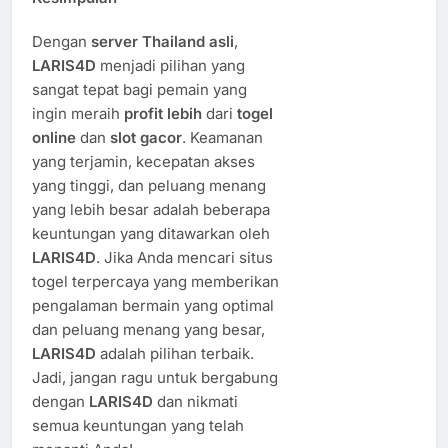
Dengan
server Thailand asli
,
LARIS4D
menjadi pilihan yang
sangat tepat bagi pemain yang
ingin meraih
profit lebih
dari
togel
online
dan
slot gacor
. Keamanan
yang terjamin, kecepatan akses
yang tinggi, dan peluang menang
yang lebih besar adalah beberapa
keuntungan yang ditawarkan oleh
LARIS4D
. Jika Anda mencari situs
togel terpercaya yang memberikan
pengalaman bermain yang optimal
dan peluang menang yang besar,
LARIS4D
adalah pilihan terbaik.
Jadi, jangan ragu untuk bergabung
dengan
LARIS4D
dan nikmati
semua keuntungan yang telah