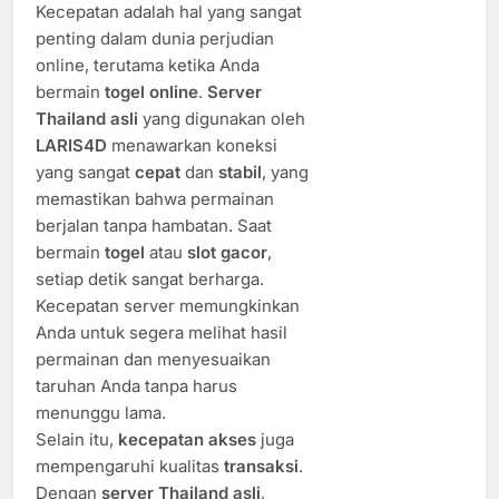
Kecepatan adalah hal yang sangat
penting dalam dunia perjudian
online, terutama ketika Anda
bermain
togel online
.
Server
Thailand asli
yang digunakan oleh
LARIS4D
menawarkan koneksi
yang sangat
cepat
dan
stabil
, yang
memastikan bahwa permainan
berjalan tanpa hambatan. Saat
bermain
togel
atau
slot gacor
,
setiap detik sangat berharga.
Kecepatan server memungkinkan
Anda untuk segera melihat hasil
permainan dan menyesuaikan
taruhan Anda tanpa harus
menunggu lama.
Selain itu,
kecepatan akses
juga
mempengaruhi kualitas
transaksi
.
Dengan
server Thailand asli
,