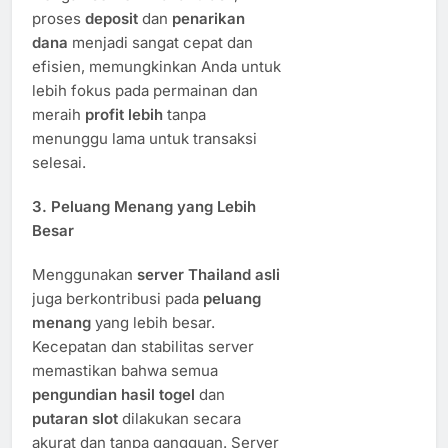
proses
deposit
dan
penarikan
dana
menjadi sangat cepat dan
efisien, memungkinkan Anda untuk
lebih fokus pada permainan dan
meraih
profit lebih
tanpa
menunggu lama untuk transaksi
selesai.
3.
Peluang Menang yang Lebih
Besar
Menggunakan
server Thailand asli
juga berkontribusi pada
peluang
menang
yang lebih besar.
Kecepatan dan stabilitas server
memastikan bahwa semua
pengundian hasil togel
dan
putaran slot
dilakukan secara
akurat dan tanpa gangguan. Server