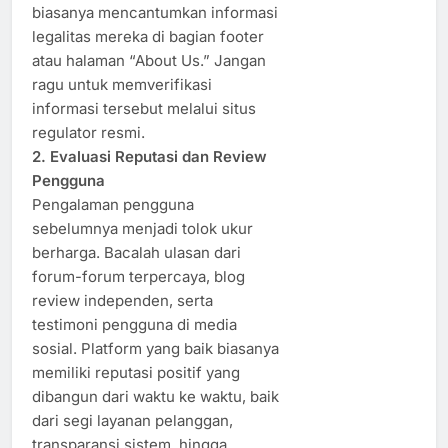
biasanya mencantumkan informasi
legalitas mereka di bagian footer
atau halaman “About Us.” Jangan
ragu untuk memverifikasi
informasi tersebut melalui situs
regulator resmi.
2. Evaluasi Reputasi dan Review
Pengguna
Pengalaman pengguna
sebelumnya menjadi tolok ukur
berharga. Bacalah ulasan dari
forum-forum terpercaya, blog
review independen, serta
testimoni pengguna di media
sosial. Platform yang baik biasanya
memiliki reputasi positif yang
dibangun dari waktu ke waktu, baik
dari segi layanan pelanggan,
transparansi sistem, hingga