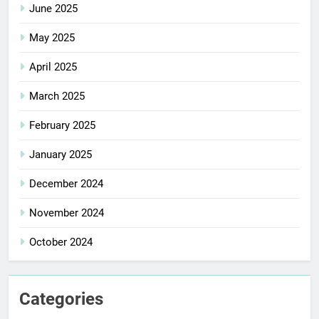
June 2025
May 2025
April 2025
March 2025
February 2025
January 2025
December 2024
November 2024
October 2024
Categories