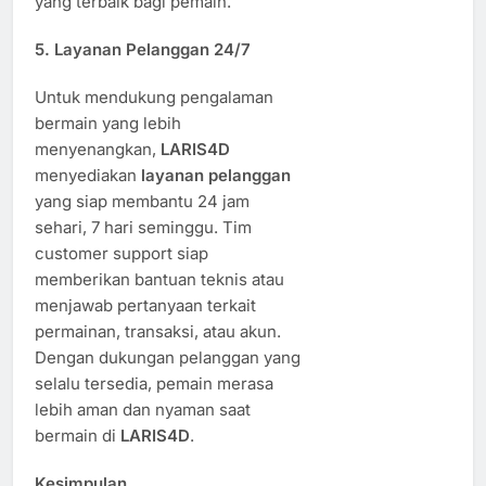
yang terbaik bagi pemain.
5.
Layanan Pelanggan 24/7
Untuk mendukung pengalaman
bermain yang lebih
menyenangkan,
LARIS4D
menyediakan
layanan pelanggan
yang siap membantu 24 jam
sehari, 7 hari seminggu. Tim
customer support siap
memberikan bantuan teknis atau
menjawab pertanyaan terkait
permainan, transaksi, atau akun.
Dengan dukungan pelanggan yang
selalu tersedia, pemain merasa
lebih aman dan nyaman saat
bermain di
LARIS4D
.
Kesimpulan