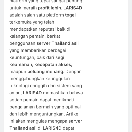
platform yang tepat sangat penting
untuk meraih
profit lebih
.
LARIS4D
adalah salah satu platform
togel
terkemuka yang telah
mendapatkan reputasi baik di
kalangan pemain, berkat
penggunaan
server Thailand asli
yang memberikan berbagai
keuntungan, baik dari segi
keamanan
,
kecepatan akses
,
maupun
peluang menang
. Dengan
menggabungkan keunggulan
teknologi canggih dan sistem yang
aman,
LARIS4D
memastikan bahwa
setiap pemain dapat menikmati
pengalaman bermain yang optimal
dan lebih menguntungkan. Artikel
ini akan mengulas mengapa
server
Thailand asli
di
LARIS4D
dapat