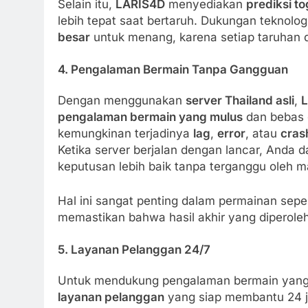
Selain itu,
LARIS4D
menyediakan
prediksi to
lebih tepat saat bertaruh. Dukungan teknol
besar
untuk menang, karena setiap taruhan da
4.
Pengalaman Bermain Tanpa Gangguan
Dengan menggunakan
server Thailand asli
,
pengalaman bermain yang mulus
dan bebas 
kemungkinan terjadinya
lag
,
error
, atau
cras
Ketika server berjalan dengan lancar, Anda
keputusan lebih baik tanpa terganggu oleh m
Hal ini sangat penting dalam permainan sepe
memastikan bahwa hasil akhir yang diperoleh
5.
Layanan Pelanggan 24/7
Untuk mendukung pengalaman bermain yang
layanan pelanggan
yang siap membantu 24 ja