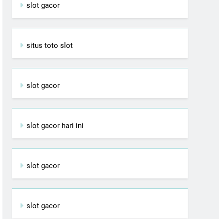
slot gacor
situs toto slot
slot gacor
slot gacor hari ini
slot gacor
slot gacor