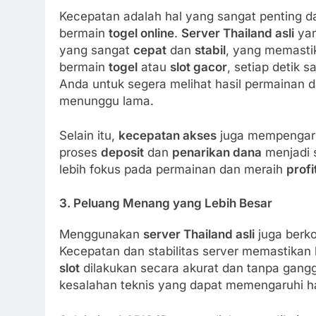
Kecepatan adalah hal yang sangat penting da
bermain
togel online
.
Server Thailand asli
yan
yang sangat
cepat
dan
stabil
, yang memasti
bermain
togel
atau
slot gacor
, setiap detik
Anda untuk segera melihat hasil permainan
menunggu lama.
Selain itu,
kecepatan akses
juga mempengaru
proses
deposit
dan
penarikan dana
menjadi 
lebih fokus pada permainan dan meraih
profi
3.
Peluang Menang yang Lebih Besar
Menggunakan
server Thailand asli
juga berko
Kecepatan dan stabilitas server memastik
slot
dilakukan secara akurat dan tanpa gangg
kesalahan teknis yang dapat memengaruhi ha