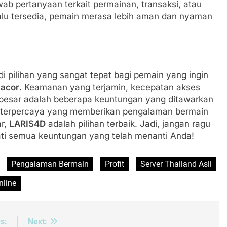
ab pertanyaan terkait permainan, transaksi, atau
lu tersedia, pemain merasa lebih aman dan nyaman
i pilihan yang sangat tepat bagi pemain yang ingin
gacor
. Keamanan yang terjamin, kecepatan akses
 besar adalah beberapa keuntungan yang ditawarkan
el terpercaya yang memberikan pengalaman bermain
ar,
LARIS4D
adalah pilihan terbaik. Jadi, jangan ragu
ti semua keuntungan yang telah menanti Anda!
Pengalaman Bermain
Profit
Server Thailand Asli
nline
s:
Next: