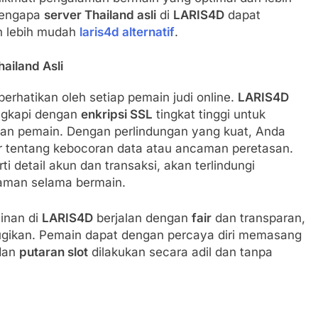
mengapa
server Thailand asli
di
LARIS4D
dapat
 lebih mudah
laris4d alternatif
.
ailand Asli
erhatikan oleh setiap pemain judi online.
LARIS4D
ngkapi dengan
enkripsi SSL
tingkat tinggi untuk
ngan pemain. Dengan perlindungan yang kuat, Anda
r tentang kebocoran data atau ancaman peretasan.
 detail akun dan transaksi, akan terlindungi
aman selama bermain.
inan di
LARIS4D
berjalan dengan
fair
dan transparan,
ugikan. Pemain dapat dengan percaya diri memasang
dan
putaran slot
dilakukan secara adil dan tanpa