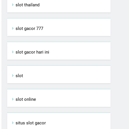
slot thailand
slot gacor 777
slot gacor hari ini
slot
slot online
situs slot gacor