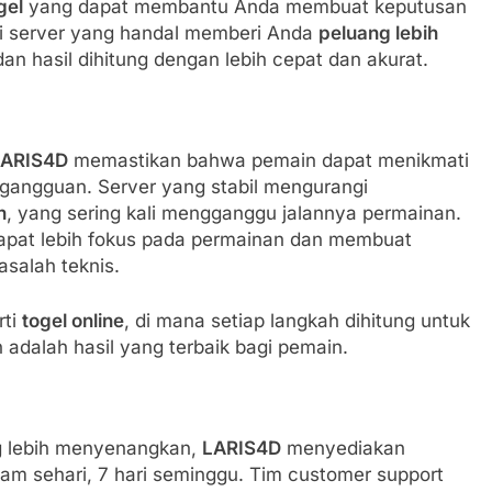
gel
yang dapat membantu Anda membuat keputusan
ogi server yang handal memberi Anda
peluang lebih
n hasil dihitung dengan lebih cepat dan akurat.
LARIS4D
memastikan bahwa pemain dapat menikmati
gangguan. Server yang stabil mengurangi
h
, yang sering kali mengganggu jalannya permainan.
 dapat lebih fokus pada permainan dan membuat
asalah teknis.
rti
togel online
, di mana setiap langkah dihitung untuk
 adalah hasil yang terbaik bagi pemain.
 lebih menyenangkan,
LARIS4D
menyediakan
m sehari, 7 hari seminggu. Tim customer support