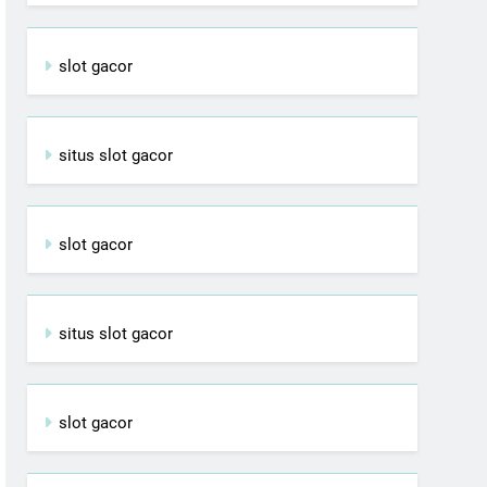
slot gacor
situs slot gacor
slot gacor
situs slot gacor
slot gacor