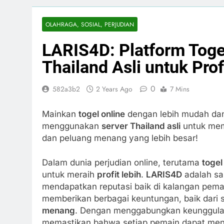
OLAHRAGA, SOSIAL, PERJUDIAN
LARIS4D: Platform Tog
Thailand Asli untuk Prof
0
582a3b2
2 Years Ago
7 Mins
Mainkan
togel online
dengan lebih mudah da
menggunakan
server Thailand asli
untuk me
dan peluang menang yang lebih besar!
Dalam dunia perjudian online, terutama
togel
untuk meraih
profit lebih
.
LARIS4D
adalah sa
mendapatkan reputasi baik di kalangan pem
memberikan berbagai keuntungan, baik dari 
menang
. Dengan menggabungkan keunggulan
memastikan bahwa setiap pemain dapat meni