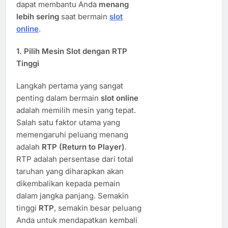
dapat membantu Anda
menang
lebih sering
saat bermain
slot
online
.
1.
Pilih Mesin Slot dengan RTP
Tinggi
Langkah pertama yang sangat
penting dalam bermain
slot online
adalah memilih mesin yang tepat.
Salah satu faktor utama yang
memengaruhi peluang menang
adalah
RTP (Return to Player)
.
RTP adalah persentase dari total
taruhan yang diharapkan akan
dikembalikan kepada pemain
dalam jangka panjang. Semakin
tinggi
RTP
, semakin besar peluang
Anda untuk mendapatkan kembali