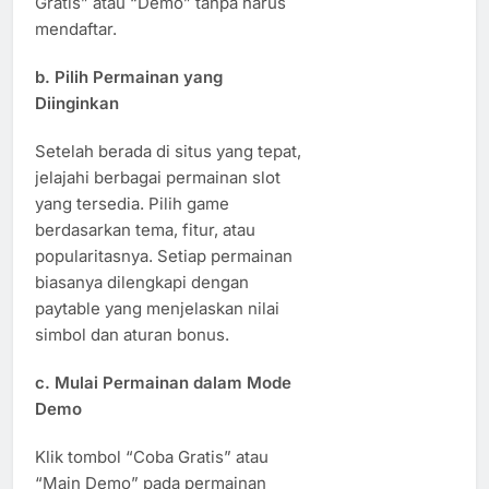
Gratis” atau “Demo” tanpa harus
mendaftar.
b. Pilih Permainan yang
Diinginkan
Setelah berada di situs yang tepat,
jelajahi berbagai permainan slot
yang tersedia. Pilih game
berdasarkan tema, fitur, atau
popularitasnya. Setiap permainan
biasanya dilengkapi dengan
paytable yang menjelaskan nilai
simbol dan aturan bonus.
c. Mulai Permainan dalam Mode
Demo
Klik tombol “Coba Gratis” atau
“Main Demo” pada permainan