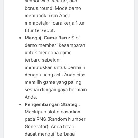
simbol wild, scatter, dan
bonus round. Mode demo
memungkinkan Anda
mempelajari cara kerja fitur-
fitur tersebut.
Menguji Game Baru:
Slot
demo memberi kesempatan
untuk mencoba game
terbaru sebelum
memutuskan untuk bermain
dengan uang asli. Anda bisa
memilih game yang paling
sesuai dengan gaya bermain
Anda.
Pengembangan Strategi:
Meskipun slot didasarkan
pada RNG (Random Number
Generator), Anda tetap
dapat menguji berbagai