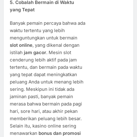
5.
Cobalah Bermain di Waktu
yang Tepat
Banyak pemain percaya bahwa ada
waktu tertentu yang lebih
menguntungkan untuk bermain
slot online
, yang dikenal dengan
istilah
jam gacor
. Mesin slot
cenderung lebih aktif pada jam
tertentu, dan bermain pada waktu
yang tepat dapat meningkatkan
peluang Anda untuk menang lebih
sering. Meskipun ini tidak ada
jaminan pasti, banyak pemain
merasa bahwa bermain pada pagi
hari, sore hari, atau akhir pekan
memberikan peluang lebih besar.
Selain itu, kasino online sering
menawarkan
bonus dan promosi