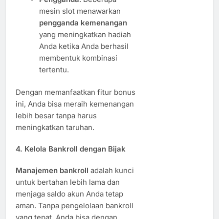
mesin slot menawarkan
pengganda kemenangan
yang meningkatkan hadiah
Anda ketika Anda berhasil
membentuk kombinasi
tertentu.
Dengan memanfaatkan fitur bonus
ini, Anda bisa meraih kemenangan
lebih besar tanpa harus
meningkatkan taruhan.
4.
Kelola Bankroll dengan Bijak
Manajemen bankroll
adalah kunci
untuk bertahan lebih lama dan
menjaga saldo akun Anda tetap
aman. Tanpa pengelolaan bankroll
yang tepat, Anda bisa dengan