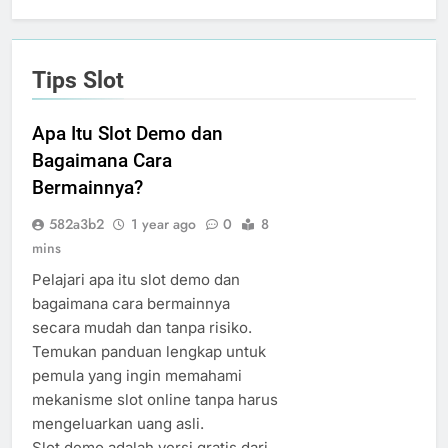
Tips Slot
Apa Itu Slot Demo dan
Bagaimana Cara
Bermainnya?
582a3b2
1 year ago
0
8
mins
Pelajari apa itu slot demo dan
bagaimana cara bermainnya
secara mudah dan tanpa risiko.
Temukan panduan lengkap untuk
pemula yang ingin memahami
mekanisme slot online tanpa harus
mengeluarkan uang asli.
Slot demo adalah versi gratis dari