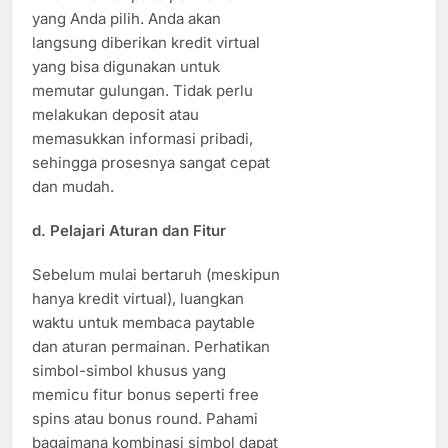
yang Anda pilih. Anda akan
langsung diberikan kredit virtual
yang bisa digunakan untuk
memutar gulungan. Tidak perlu
melakukan deposit atau
memasukkan informasi pribadi,
sehingga prosesnya sangat cepat
dan mudah.
d. Pelajari Aturan dan Fitur
Sebelum mulai bertaruh (meskipun
hanya kredit virtual), luangkan
waktu untuk membaca paytable
dan aturan permainan. Perhatikan
simbol-simbol khusus yang
memicu fitur bonus seperti free
spins atau bonus round. Pahami
bagaimana kombinasi simbol dapat