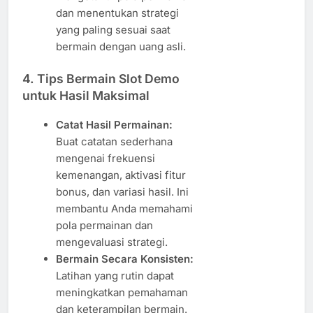
dan menentukan strategi
yang paling sesuai saat
bermain dengan uang asli.
4. Tips Bermain Slot Demo
untuk Hasil Maksimal
Catat Hasil Permainan:
Buat catatan sederhana
mengenai frekuensi
kemenangan, aktivasi fitur
bonus, dan variasi hasil. Ini
membantu Anda memahami
pola permainan dan
mengevaluasi strategi.
Bermain Secara Konsisten:
Latihan yang rutin dapat
meningkatkan pemahaman
dan keterampilan bermain.