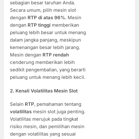
sebagian besar taruhan Anda.
Secara umum, pilih mesin slot
dengan
RTP di atas 96%
. Mesin
dengan
RTP tinggi
memberikan
peluang lebih besar untuk menang
dalam jangka panjang, meskipun
kemenangan besar lebih jarang.
Mesin dengan
RTP rendah
cenderung memberikan lebih
sedikit pengembalian, yang berarti
peluang untuk menang lebih kecil.
2.
Kenali Volatilitas Mesin Slot
Selain
RTP
, pemahaman tentang
volatilitas
mesin slot juga penting.
Volatilitas merujuk pada tingkat
risiko mesin, dan pemilihan mesin
dengan volatilitas yang sesuai