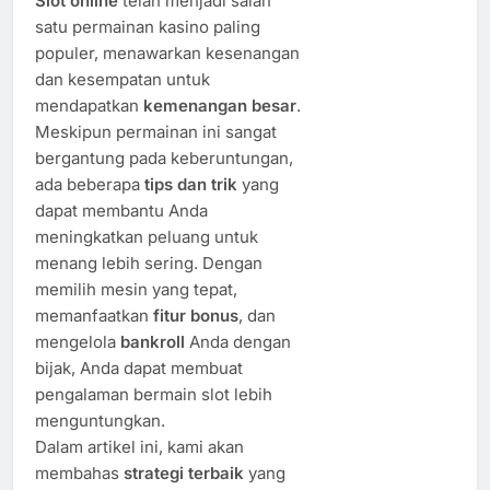
Slot online
telah menjadi salah
satu permainan kasino paling
populer, menawarkan kesenangan
dan kesempatan untuk
mendapatkan
kemenangan besar
.
Meskipun permainan ini sangat
bergantung pada keberuntungan,
ada beberapa
tips dan trik
yang
dapat membantu Anda
meningkatkan peluang untuk
menang lebih sering. Dengan
memilih mesin yang tepat,
memanfaatkan
fitur bonus
, dan
mengelola
bankroll
Anda dengan
bijak, Anda dapat membuat
pengalaman bermain slot lebih
menguntungkan.
Dalam artikel ini, kami akan
membahas
strategi terbaik
yang