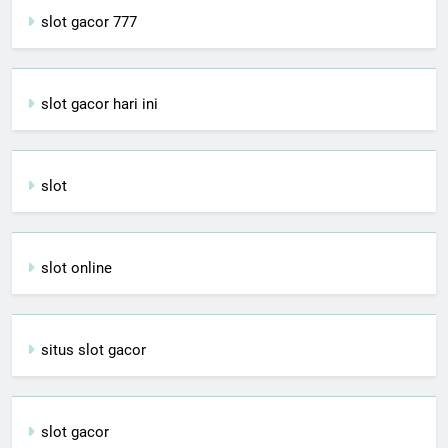
slot gacor 777
slot gacor hari ini
slot
slot online
situs slot gacor
slot gacor