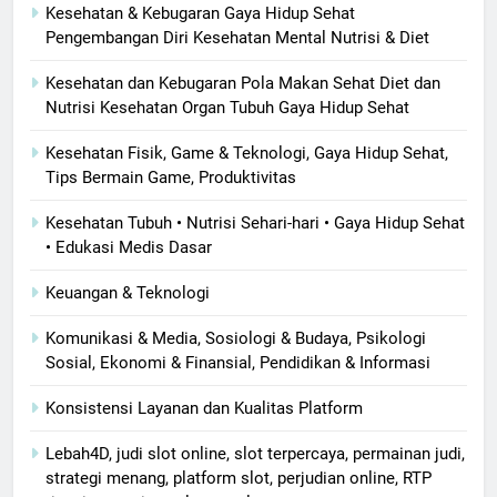
Kesehatan & Kebugaran Gaya Hidup Sehat
Pengembangan Diri Kesehatan Mental Nutrisi & Diet
Kesehatan dan Kebugaran Pola Makan Sehat Diet dan
Nutrisi Kesehatan Organ Tubuh Gaya Hidup Sehat
Kesehatan Fisik, Game & Teknologi, Gaya Hidup Sehat,
Tips Bermain Game, Produktivitas
Kesehatan Tubuh • Nutrisi Sehari-hari • Gaya Hidup Sehat
• Edukasi Medis Dasar
Keuangan & Teknologi
Komunikasi & Media, Sosiologi & Budaya, Psikologi
Sosial, Ekonomi & Finansial, Pendidikan & Informasi
Konsistensi Layanan dan Kualitas Platform
Lebah4D, judi slot online, slot terpercaya, permainan judi,
strategi menang, platform slot, perjudian online, RTP