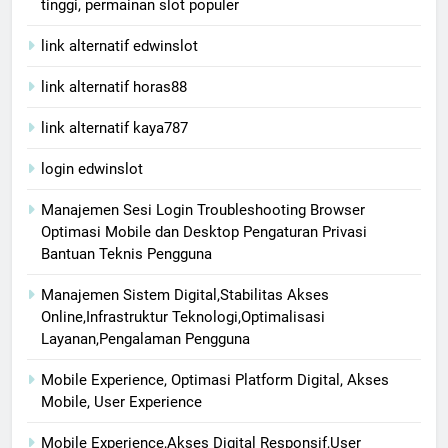
tinggi, permainan slot populer
link alternatif edwinslot
link alternatif horas88
link alternatif kaya787
login edwinslot
Manajemen Sesi Login Troubleshooting Browser
Optimasi Mobile dan Desktop Pengaturan Privasi
Bantuan Teknis Pengguna
Manajemen Sistem Digital,Stabilitas Akses
Online,Infrastruktur Teknologi,Optimalisasi
Layanan,Pengalaman Pengguna
Mobile Experience, Optimasi Platform Digital, Akses
Mobile, User Experience
Mobile Experience,Akses Digital Responsif,User