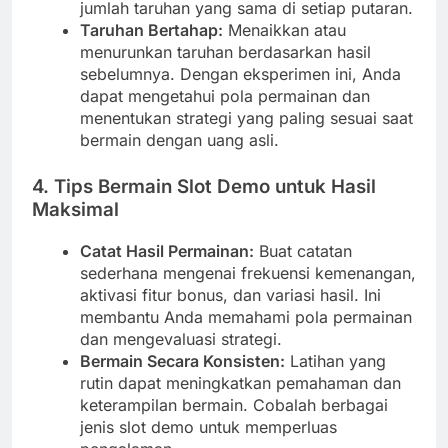
jumlah taruhan yang sama di setiap putaran.
Taruhan Bertahap:
Menaikkan atau
menurunkan taruhan berdasarkan hasil
sebelumnya. Dengan eksperimen ini, Anda
dapat mengetahui pola permainan dan
menentukan strategi yang paling sesuai saat
bermain dengan uang asli.
4. Tips Bermain Slot Demo untuk Hasil
Maksimal
Catat Hasil Permainan:
Buat catatan
sederhana mengenai frekuensi kemenangan,
aktivasi fitur bonus, dan variasi hasil. Ini
membantu Anda memahami pola permainan
dan mengevaluasi strategi.
Bermain Secara Konsisten:
Latihan yang
rutin dapat meningkatkan pemahaman dan
keterampilan bermain. Cobalah berbagai
jenis slot demo untuk memperluas