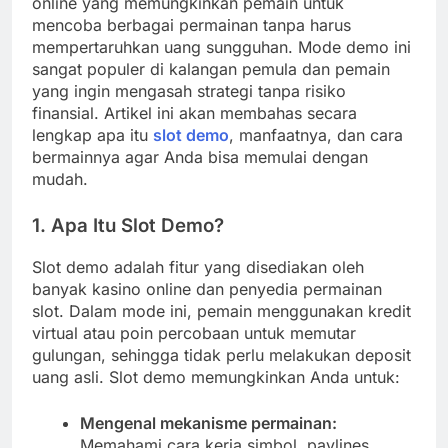
online yang memungkinkan pemain untuk
mencoba berbagai permainan tanpa harus
mempertaruhkan uang sungguhan. Mode demo ini
sangat populer di kalangan pemula dan pemain
yang ingin mengasah strategi tanpa risiko
finansial. Artikel ini akan membahas secara
lengkap apa itu
slot demo
, manfaatnya, dan cara
bermainnya agar Anda bisa memulai dengan
mudah.
1. Apa Itu Slot Demo?
Slot demo adalah fitur yang disediakan oleh
banyak kasino online dan penyedia permainan
slot. Dalam mode ini, pemain menggunakan kredit
virtual atau poin percobaan untuk memutar
gulungan, sehingga tidak perlu melakukan deposit
uang asli. Slot demo memungkinkan Anda untuk:
Mengenal mekanisme permainan:
Memahami cara kerja simbol, paylines