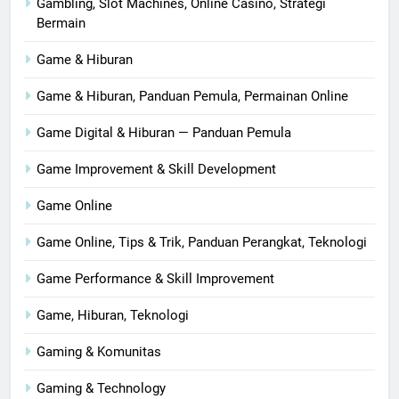
Gambling, Slot Machines, Online Casino, Strategi
Bermain
Game & Hiburan
Game & Hiburan, Panduan Pemula, Permainan Online
Game Digital & Hiburan — Panduan Pemula
Game Improvement & Skill Development
Game Online
Game Online, Tips & Trik, Panduan Perangkat, Teknologi
Game Performance & Skill Improvement
Game, Hiburan, Teknologi
Gaming & Komunitas
Gaming & Technology