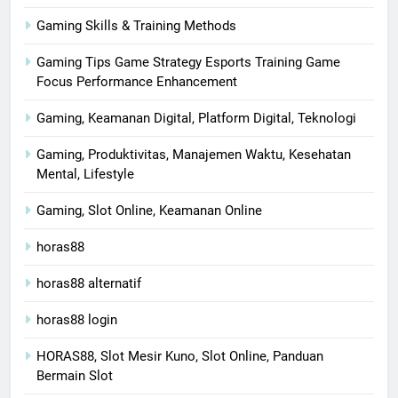
Gaming Skills & Training Methods
Gaming Tips Game Strategy Esports Training Game
Focus Performance Enhancement
Gaming, Keamanan Digital, Platform Digital, Teknologi
Gaming, Produktivitas, Manajemen Waktu, Kesehatan
Mental, Lifestyle
Gaming, Slot Online, Keamanan Online
horas88
horas88 alternatif
horas88 login
HORAS88, Slot Mesir Kuno, Slot Online, Panduan
Bermain Slot