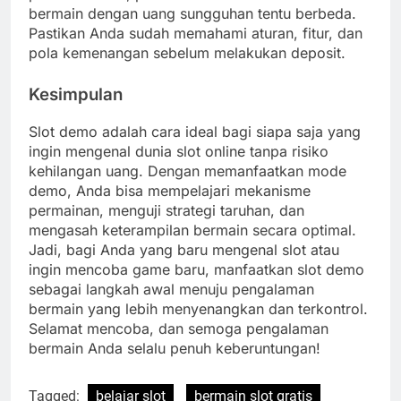
bermain dengan uang sungguhan tentu berbeda.
Pastikan Anda sudah memahami aturan, fitur, dan
pola kemenangan sebelum melakukan deposit.
Kesimpulan
Slot demo adalah cara ideal bagi siapa saja yang
ingin mengenal dunia slot online tanpa risiko
kehilangan uang. Dengan memanfaatkan mode
demo, Anda bisa mempelajari mekanisme
permainan, menguji strategi taruhan, dan
mengasah keterampilan bermain secara optimal.
Jadi, bagi Anda yang baru mengenal slot atau
ingin mencoba game baru, manfaatkan slot demo
sebagai langkah awal menuju pengalaman
bermain yang lebih menyenangkan dan terkontrol.
Selamat mencoba, dan semoga pengalaman
bermain Anda selalu penuh keberuntungan!
Tagged:
belajar slot
bermain slot gratis