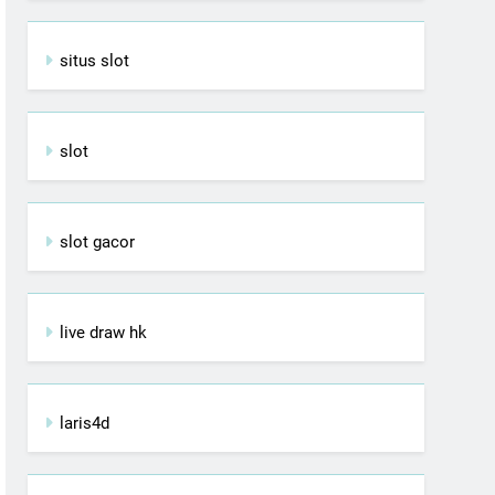
situs slot
slot
slot gacor
live draw hk
laris4d