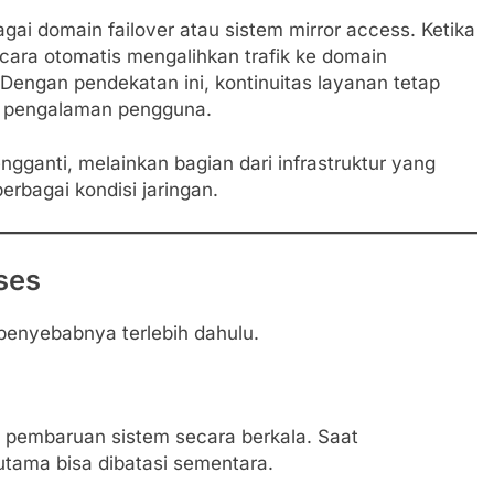
agai domain failover atau sistem mirror access. Ketika
ara otomatis mengalihkan trafik ke domain
Dengan pendekatan ini, kontinuitas layanan tetap
u pengalaman pengguna.
gganti, melainkan bagian dari infrastruktur yang
erbagai kondisi jaringan.
ses
penyebabnya terlebih dahulu.
n pembaruan sistem secara berkala. Saat
tama bisa dibatasi sementara.