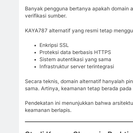
Banyak pengguna bertanya apakah domain a
verifikasi sumber.
KAYA787 alternatif yang resmi tetap mengg
Enkripsi SSL
Proteksi data berbasis HTTPS
Sistem autentikasi yang sama
Infrastruktur server terintegrasi
Secara teknis, domain alternatif hanyalah 
sama. Artinya, keamanan tetap berada pada 
Pendekatan ini menunjukkan bahwa arsitektu
keamanan berlapis.