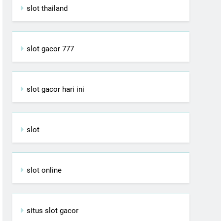
slot thailand
slot gacor 777
slot gacor hari ini
slot
slot online
situs slot gacor