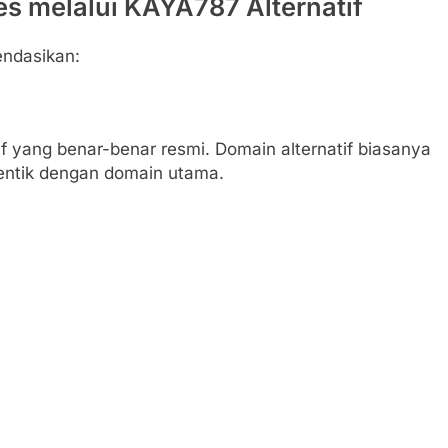
s melalui KAYA787 Alternatif
endasikan:
 yang benar-benar resmi. Domain alternatif biasanya
dentik dengan domain utama.