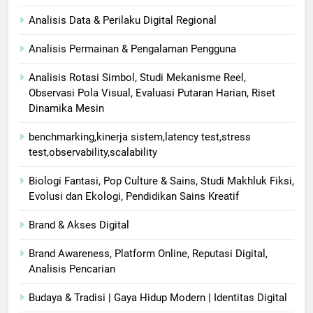
Analisis Data & Perilaku Digital Regional
Analisis Permainan & Pengalaman Pengguna
Analisis Rotasi Simbol, Studi Mekanisme Reel,
Observasi Pola Visual, Evaluasi Putaran Harian, Riset
Dinamika Mesin
benchmarking,kinerja sistem,latency test,stress
test,observability,scalability
Biologi Fantasi, Pop Culture & Sains, Studi Makhluk Fiksi,
Evolusi dan Ekologi, Pendidikan Sains Kreatif
Brand & Akses Digital
Brand Awareness, Platform Online, Reputasi Digital,
Analisis Pencarian
Budaya & Tradisi | Gaya Hidup Modern | Identitas Digital