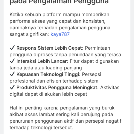
pada Pengalaman Pengguna
Ketika sebuah platform mampu memberikan
performa akses yang cepat dan konsisten,
dampaknya terhadap pengalaman pengguna
sangat signifikan:
kaya787
Respons Sistem Lebih Cepat
: Permintaan
pengguna diproses tanpa penundaan yang terasa
Interaksi Lebih Lancar
: Fitur dapat digunakan
tanpa jeda atau loading panjang
Kepuasan Teknologi Tinggi
: Persepsi
profesional dan efisien terhadap sistem
Produktivitas Pengguna Meningkat
: Aktivitas
digital dapat dilakukan lebih cepat
Hal ini penting karena pengalaman yang buruk
akibat akses lambat sering kali berujung pada
penurunan penggunaan aktif dan persepsi negatif
terhadap teknologi tersebut.