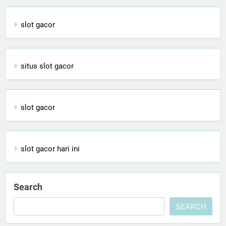
slot gacor
situs slot gacor
slot gacor
slot gacor hari ini
Search
SEARCH