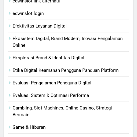
edwinslot link alternatif
edwinslot login
Efektivitas Layanan Digital
Ekosistem Digital, Brand Modern, Inovasi Pengalaman
Online
Eksplorasi Brand & Identitas Digital
Etika Digital Keamanan Pengguna Panduan Platform
Evaluasi Pengalaman Pengguna Digital
Evaluasi Sistem & Optimasi Performa
Gambling, Slot Machines, Online Casino, Strategi
Bermain
Game & Hiburan