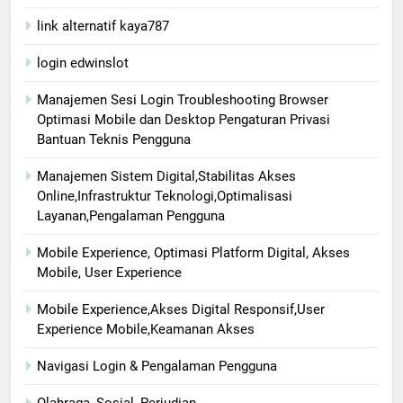
link alternatif kaya787
login edwinslot
Manajemen Sesi Login Troubleshooting Browser
Optimasi Mobile dan Desktop Pengaturan Privasi
Bantuan Teknis Pengguna
Manajemen Sistem Digital,Stabilitas Akses
Online,Infrastruktur Teknologi,Optimalisasi
Layanan,Pengalaman Pengguna
Mobile Experience, Optimasi Platform Digital, Akses
Mobile, User Experience
Mobile Experience,Akses Digital Responsif,User
Experience Mobile,Keamanan Akses
Navigasi Login & Pengalaman Pengguna
Olahraga, Sosial, Perjudian