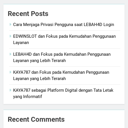
Recent Posts
Cara Menjaga Privasi Pengguna saat LEBAH4D Login
EDWINSLOT dan Fokus pada Kemudahan Penggunaan
Layanan
LEBAH4D dan Fokus pada Kemudahan Penggunaan
Layanan yang Lebih Terarah
KAYA787 dan Fokus pada Kemudahan Penggunaan
Layanan yang Lebih Terarah
KAYA787 sebagai Platform Digital dengan Tata Letak
yang Informatif
Recent Comments