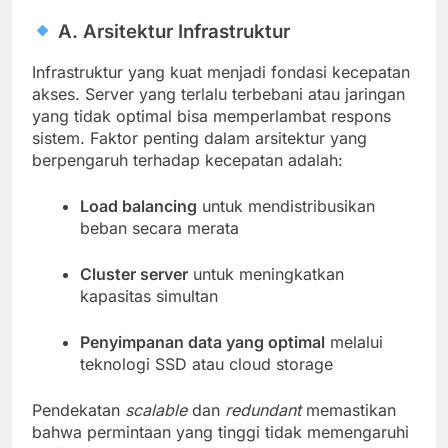
A. Arsitektur Infrastruktur
Infrastruktur yang kuat menjadi fondasi kecepatan
akses. Server yang terlalu terbebani atau jaringan
yang tidak optimal bisa memperlambat respons
sistem. Faktor penting dalam arsitektur yang
berpengaruh terhadap kecepatan adalah:
Load balancing
untuk mendistribusikan
beban secara merata
Cluster server
untuk meningkatkan
kapasitas simultan
Penyimpanan data yang optimal
melalui
teknologi SSD atau cloud storage
Pendekatan
scalable
dan
redundant
memastikan
bahwa permintaan yang tinggi tidak memengaruhi