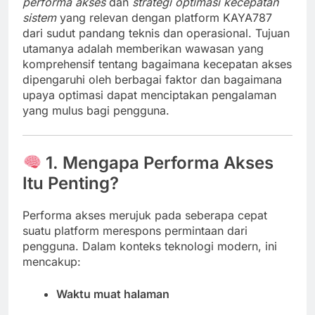
performa akses
dan
strategi optimasi kecepatan
sistem
yang relevan dengan platform KAYA787
dari sudut pandang teknis dan operasional. Tujuan
utamanya adalah memberikan wawasan yang
komprehensif tentang bagaimana kecepatan akses
dipengaruhi oleh berbagai faktor dan bagaimana
upaya optimasi dapat menciptakan pengalaman
yang mulus bagi pengguna.
1. Mengapa Performa Akses
Itu Penting?
Performa akses merujuk pada seberapa cepat
suatu platform merespons permintaan dari
pengguna. Dalam konteks teknologi modern, ini
mencakup:
Waktu muat halaman