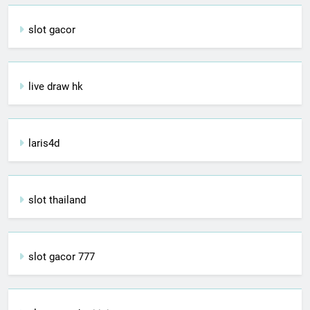
slot gacor
live draw hk
laris4d
slot thailand
slot gacor 777