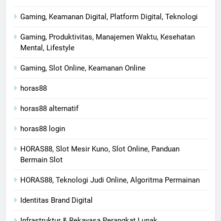
Gaming, Keamanan Digital, Platform Digital, Teknologi
Gaming, Produktivitas, Manajemen Waktu, Kesehatan
Mental, Lifestyle
Gaming, Slot Online, Keamanan Online
horas88
horas88 alternatif
horas88 login
HORAS88, Slot Mesir Kuno, Slot Online, Panduan
Bermain Slot
HORAS88, Teknologi Judi Online, Algoritma Permainan
Identitas Brand Digital
Infrastruktur & Rekayasa Perangkat Lunak