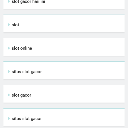
slot gacor hari ini
slot
slot online
situs slot gacor
slot gacor
situs slot gacor