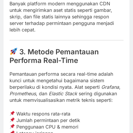
Banyak platform modern menggunakan CDN
untuk mengirimkan aset statis seperti gambar,
skrip, dan file statis lainnya sehingga respon
server terhadap permintaan pengguna menjadi
lebih cepat.
3. Metode Pemantauan
Performa Real-Time
Pemantauan performa secara real-time adalah
kunci untuk mengetahui bagaimana sistem
berperilaku di kondisi nyata. Alat seperti
Grafana
,
Prometheus
, dan
Elastic Stack
sering digunakan
untuk memvisualisasikan metrik teknis seperti:
Waktu respons rata-rata
Jumlah permintaan per detik
Penggunaan CPU & memori