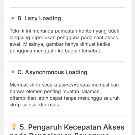
B. Lazy Loading
Teknik ini menunda pemuatan konten yang tidak
langsung diperlukan pengguna pada saat akses
awal. Misalnya, gambar hanya dimuat ketika
pengguna menggulir ke bagian tersebut.
C. Asynchronous Loading
Memuat skrip secara
asynchronous
memastikan
bahwa elemen penting muatan halaman
ditampilkan lebih cepat tanpa menunggu seluruh
skrip selesai diproses.
5. Pengaruh Kecepatan Akses